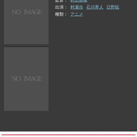
監督
村田朋泰
出演
村瀬歩
石川界人
日野聡
種類
アニメ