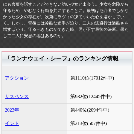
にも言葉を話すことができない幼い少女と出会う。少女を危険から
守るため、やむなく行動を共にすることに。最初は厄介者でしかな
かった少女の存在が、次第にラヴィの凍てついた心を溶かしてい
く。しかし、背後には冷酷な追手が迫り、二人の逃避行は過酷さを
増すばかり。守るべきものができた時、男が下す最後の決断。果た
して二人に安息の地はあるのか。
「ランナウェイ・シーフ」のランキング情報
アクション
第1110位(17012件中)
サスペンス
第982位(12445件中)
2023年
第440位(2094件中)
インド
第213位(507件中)