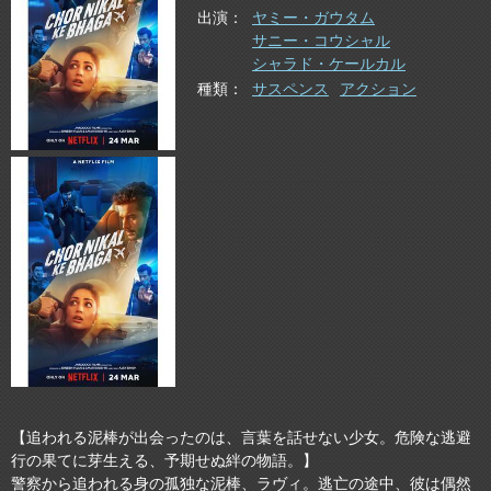
出演
ヤミー・ガウタム
サニー・コウシャル
シャラド・ケールカル
種類
サスペンス
アクション
【追われる泥棒が出会ったのは、言葉を話せない少女。危険な逃避
行の果てに芽生える、予期せぬ絆の物語。】
警察から追われる身の孤独な泥棒、ラヴィ。逃亡の途中、彼は偶然