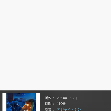
製作
2023年 インド
時間
110分
監督
アジャイ・シン