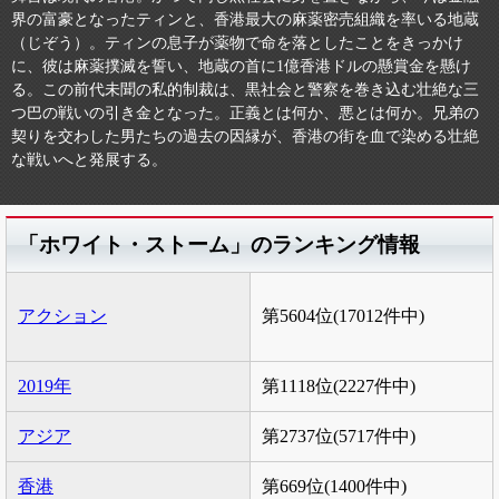
界の富豪となったティンと、香港最大の麻薬密売組織を率いる地蔵
（じぞう）。ティンの息子が薬物で命を落としたことをきっかけ
に、彼は麻薬撲滅を誓い、地蔵の首に1億香港ドルの懸賞金を懸け
る。この前代未聞の私的制裁は、黒社会と警察を巻き込む壮絶な三
つ巴の戦いの引き金となった。正義とは何か、悪とは何か。兄弟の
契りを交わした男たちの過去の因縁が、香港の街を血で染める壮絶
な戦いへと発展する。
「ホワイト・ストーム」のランキング情報
アクション
第5604位(17012件中)
2019年
第1118位(2227件中)
アジア
第2737位(5717件中)
香港
第669位(1400件中)