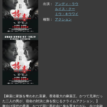
出演
アンディ・ラウ
ルイス・クー
ミウ・キウワイ
種類
アクション
【麻薬に家族を奪われた富豪。香港最大の麻薬王。かつて兄弟だっ
た二人の男が、宿命の対決に身を投じるクライムアクション。】
舞台は現代の香港。かつて同じ黒社会に身を置きながら、今は金融