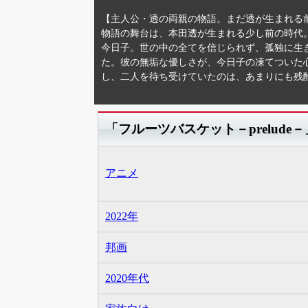
【主人公・透の両親の物語。まだ透が生まれる
物語の舞台は、本田透が生まれる少し前の時代
今日子。世の中の全てを信じられず、孤独に生
た。彼の無垢な優しさが、今日子の凍てついた
し、二人を待ち受けていたのは、あまりにも残
「フルーツバスケット－prelud
アニメ
2022年
邦画
2020年代