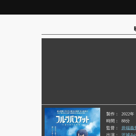
製作
2022年
時間
88分
監督
井端義
出演
沢城み