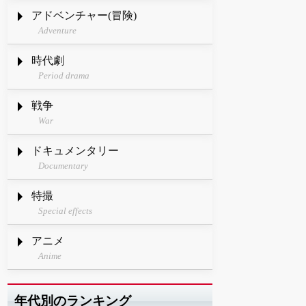
アドベンチャー(冒険)
Adventure
時代劇
Period drama
戦争
War
ドキュメンタリー
Documentary
特撮
Special effects
アニメ
Anime
年代別のランキング