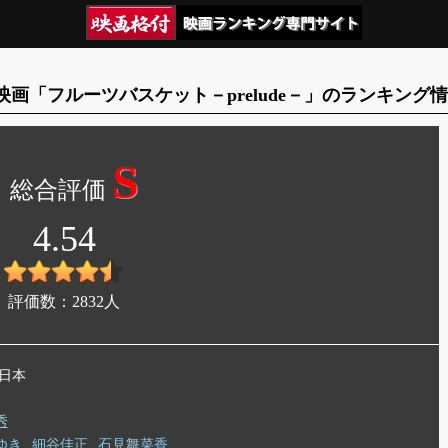
映画「フルーツバスケット－prelude－」のランキング
S
4.54
評価数：
2832
人
 日本
秀
ゆき
細谷佳正
石見舞菜香