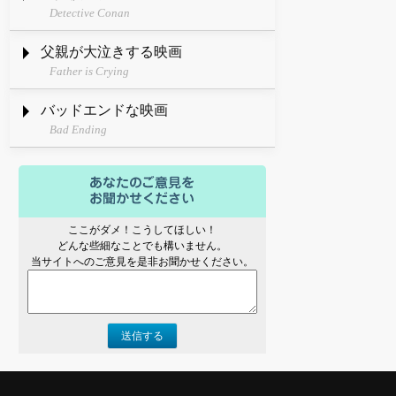
Detective Conan
父親が大泣きする映画
Father is Crying
バッドエンドな映画
Bad Ending
ここがダメ！こうしてほしい！
どんな些細なことでも構いません。
当サイトへのご意見を是非お聞かせください。
送信する