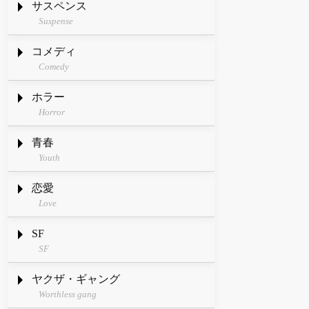
サスペンス
Suspense
コメディ
Comedy
ホラー
Horror
青春
Youth
恋愛
Love
SF
SF
ヤクザ・ギャング
Worthless gang