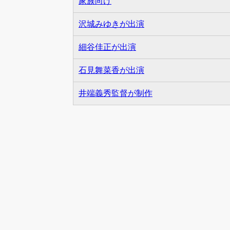
家族向け
沢城みゆきが出演
細谷佳正が出演
石見舞菜香が出演
井端義秀監督が制作