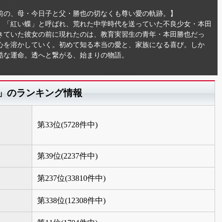
前の、母・今日子と父・勝也の切なくも尊い愛の軌跡。】
。「紅い蝶」と呼ばれ、荒れた中学時代を送っていた不良少女・本田
きていた彼女の前に現れたのは、教育実習生の青年・本田勝也だっ
心を溶かしていく。初めて知る本当の愛と、家族になる喜び。しか
酷な運命。透へと繋がる、始まりの物語。
e－」のランキング情報
第33位(5728件中)
第39位(2237件中)
第237位(33810件中)
第338位(12308件中)