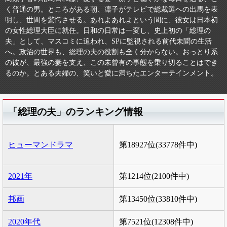
く普通の男。ところがある朝、凛子がテレビで総裁選への出馬を表
明し、世間を驚愕させる。あれよあれよという間に、彼女は日本初
の女性総理大臣に就任。日和の日常は一変し、史上初の「総理の
夫」として、マスコミに追われ、SPに監視される前代未聞の生活
へ。政治の世界も、総理の夫の役割も全く分からない。おっとり系
の彼が、最強の妻を支え、この未曾有の事態を乗り切ることはでき
るのか。とある夫婦の、笑いと愛に満ちたエンターテインメント。
「総理の夫」のランキング情報
ヒューマンドラマ
第18927位(33778件中)
2021年
第1214位(2100件中)
邦画
第13450位(33810件中)
2020年代
第7521位(12308件中)