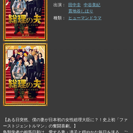
出演
田中圭
中谷美紀
貫地谷しほり
種類
ヒューマンドラマ
【ある日突然、僕の妻が日本初の女性総理大臣に？！史上初「ファ
ーストジェントルマン」の奮闘喜劇。】
鳥類学者の相馬日和は、愛する妻・凛子と穏やかな毎日を送る、ご