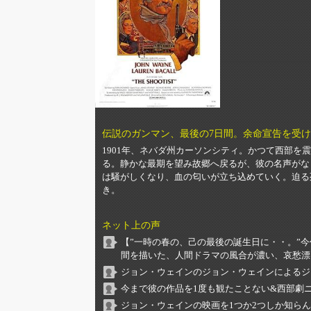
伝説のガンマン、最後の7日間。余命宣告を受
1901年、ネバダ州カーソンシティ。かつて西部を
る。静かな最期を望み故郷へ戻るが、彼の名声がな
は騒がしくなり、血の匂いが立ち込めていく。迫る
き。
ネット上の声
【”一時の春の、己の最後の誕生日に・・。”
間を描いた、人間ドラマの風合が濃い、哀愁漂
ジョン・ウェインのジョン・ウェインによるジ
今まで彼の作品を1度も観たことない&西部劇
ジョン・ウェインの映画を1つか2つしか知ら