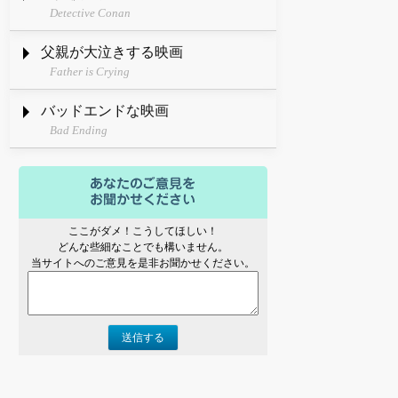
Detective Conan
父親が大泣きする映画
Father is Crying
バッドエンドな映画
Bad Ending
ここがダメ！こうしてほしい！
どんな些細なことでも構いません。
当サイトへのご意見を是非お聞かせください。
送信する