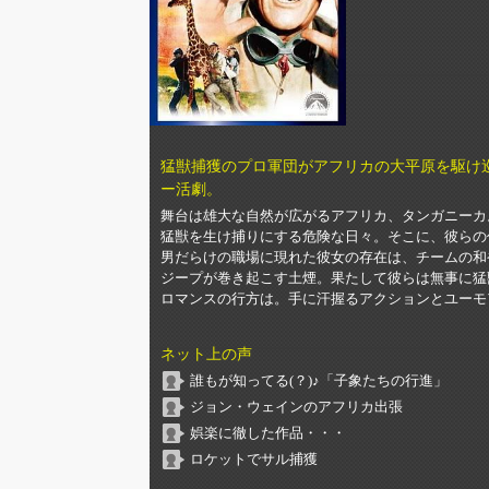
猛獣捕獲のプロ軍団がアフリカの大平原を駆け
ー活劇。
舞台は雄大な自然が広がるアフリカ、タンガニーカ
猛獣を生け捕りにする危険な日々。そこに、彼らの
男だらけの職場に現れた彼女の存在は、チームの和
ジープが巻き起こす土煙。果たして彼らは無事に猛
ロマンスの行方は。手に汗握るアクションとユーモ
ネット上の声
誰もが知ってる(？)♪「子象たちの行進」
ジョン・ウェインのアフリカ出張
娯楽に徹した作品・・・
ロケットでサル捕獲