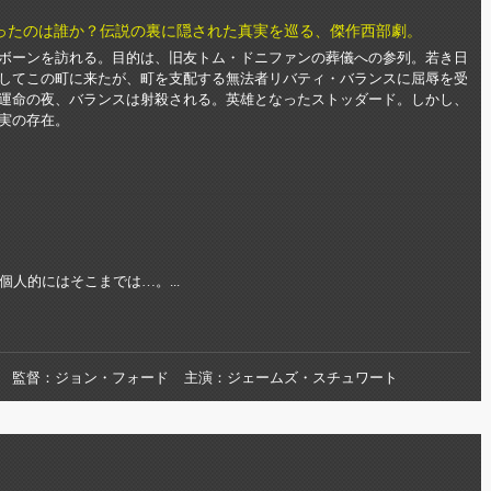
ったのは誰か？伝説の裏に隠された真実を巡る、傑作西部劇。
ボーンを訪れる。目的は、旧友トム・ドニファンの葬儀への参列。若き日
してこの町に来たが、町を支配する無法者リバティ・バランスに屈辱を受
運命の夜、バランスは射殺される。英雄となったストッダード。しかし、
実の存在。
人的にはそこまでは…。...
監督
ジョン・フォード
主演
ジェームズ・スチュワート