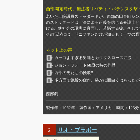
西部開拓時代、無法者リバティ・バランスを撃
老いた上院議員ストッダードが、西部の田舎町シン
のストッダードは、法による正義を信じる弁護士と
ける。銃社会の現実に直面し、苦悩する彼。そして
その伝説には、ドニファンだけが知るもう一つの真
ネット上の声
カッコよすぎる男達とカクタスローズに涙
ジョン・フォード68歳の時の作品
西部の男たちの挽歌‼️
多方面で絶賛の傑作。確かに面白くはあったが個
西部劇
製作年
1962年
製作国
アメリカ
時間
123分
リオ・ブラボー
2