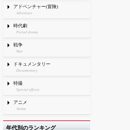
アドベンチャー(冒険)
Adventure
時代劇
Period drama
戦争
War
ドキュメンタリー
Documentary
特撮
Special effects
アニメ
Anime
年代別のランキング