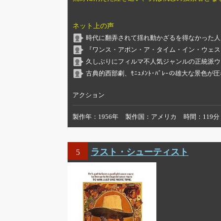
ネット上の声
時代に翻弄されて揺れ動かざるを得なかった人
『ワンス・アポン・ア・タイム・イン・ウェス
久しぶりにフィルマ不人気ジャンルの正統派ウ
古典的西部劇、ﾓﾆｭﾒﾝﾄ･ﾊﾞﾚｰの雄大な景色が
アクション
製作年
1956年
製作国
アメリカ
時間
119分
ラスト・シューティスト
5