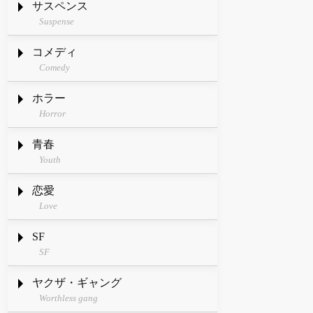
サスペンス
Suspense
コメディ
Comedy
ホラー
Horror
青春
Youth
恋愛
Love
SF
SF
ヤクザ・ギャング
Worthless gang