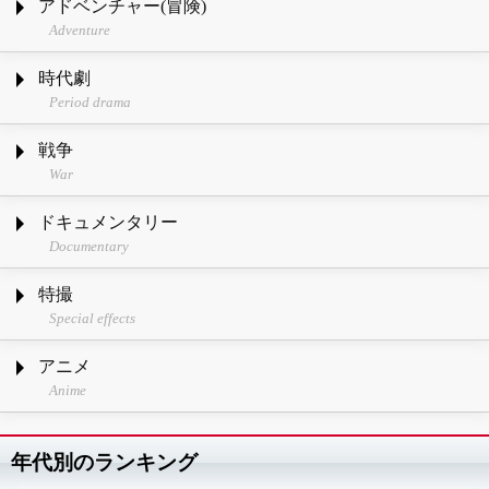
アドベンチャー(冒険)
Adventure
時代劇
Period drama
戦争
War
ドキュメンタリー
Documentary
特撮
Special effects
アニメ
Anime
年代別のランキング