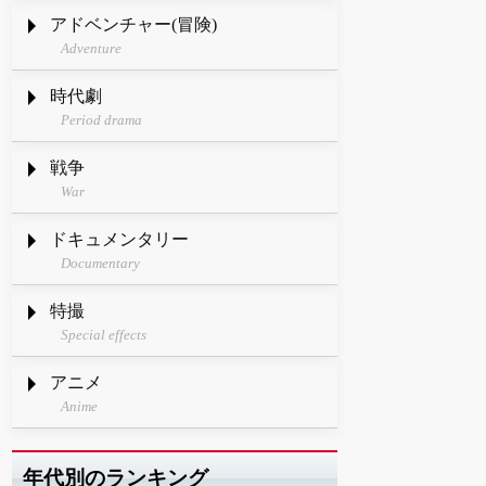
アドベンチャー(冒険)
Adventure
時代劇
Period drama
戦争
War
ドキュメンタリー
Documentary
特撮
Special effects
アニメ
Anime
年代別のランキング