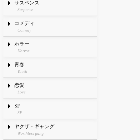
サスペンス
Suspense
コメディ
Comedy
ホラー
Horror
青春
Youth
恋愛
Love
SF
SF
ヤクザ・ギャング
Worthless gang