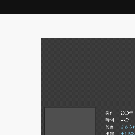
製作
2019年
時間
---分
監督
あさを
出演
田辺留