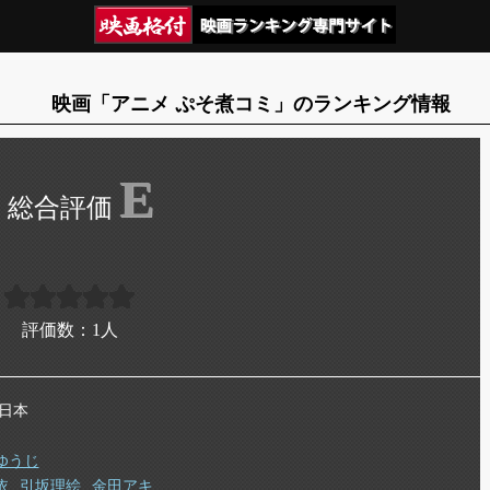
映画「アニメ ぷそ煮コミ」のランキング情報
E
評価数：
1
人
 日本
ゆうじ
依
引坂理絵
金田アキ