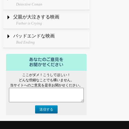
Detective Conan
父親が大泣きする映画
Father is Crying
バッドエンドな映画
Bad Ending
ここがダメ！こうしてほしい！
どんな些細なことでも構いません。
当サイトへのご意見を是非お聞かせください。
送信する