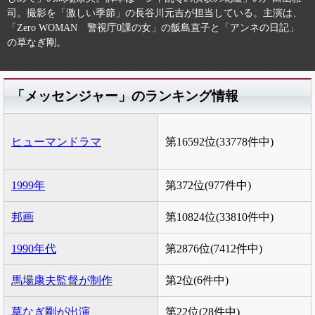
司。撮影を「激しい季節」の長谷川元吉が担当している。主演は、
「Zero WOMAN 警視庁0課の女」の飯島直子と「アンネの日記」
の草なぎ剛。
「メッセンジャー」のランキング情報
ヒューマンドラマ
第16592位(33778件中)
1999年
第372位(977件中)
邦画
第10824位(33810件中)
1990年代
第2876位(7412件中)
馬場康夫監督が制作
第2位(6件中)
草なぎ剛が出演
第22位(28件中)