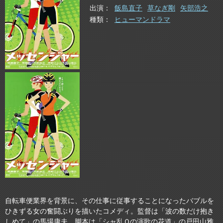
出演
飯島直子
草なぎ剛
矢部浩之
種類
ヒューマンドラマ
自転車便業界を背景に、その仕事に従事することになったバブルを
ひきずる女の奮闘ぶりを描いたコメディ。監督は「波の数だけ抱き
しめて」の馬場康夫。脚本は「シャ乱Ｑの演歌の花道」の戸田山雅