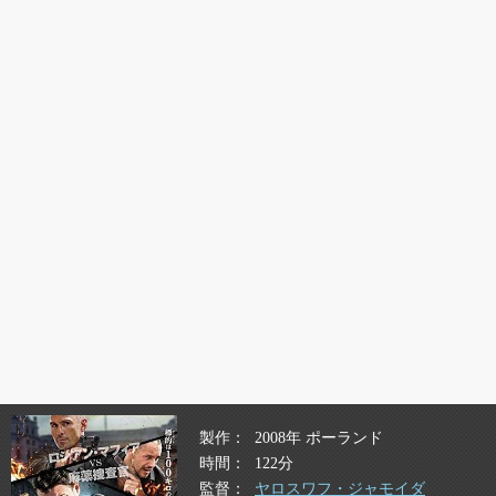
製作
2008年 ポーランド
時間
122分
監督
ヤロスワフ・ジャモイダ