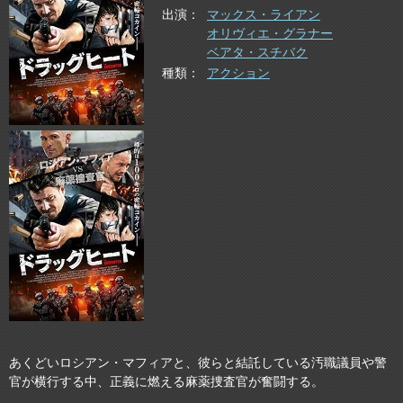
出演
マックス・ライアン
オリヴィエ・グラナー
ベアタ・スチバク
種類
アクション
あくどいロシアン・マフィアと、彼らと結託している汚職議員や警
官が横行する中、正義に燃える麻薬捜査官が奮闘する。