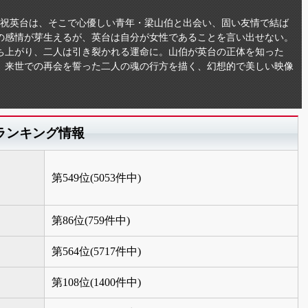
ぶ祝英台は、そこで心優しい青年・梁山伯と出会い、固い友情で結ば
の感情が芽生えるが、英台は自分が女性であることを言い出せない。
ち上がり、二人は引き裂かれる運命に。山伯が英台の正体を知った
。来世での再会を誓った二人の魂の行方を描く、幻想的で美しい映像
ランキング情報
第549位(5053件中)
第86位(759件中)
第564位(5717件中)
第108位(1400件中)