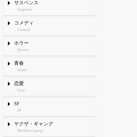
サスペンス
Suspense
コメディ
Comedy
ホラー
Horror
青春
Youth
恋愛
Love
SF
SF
ヤクザ・ギャング
Worthless gang