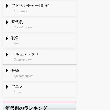
アドベンチャー(冒険)
Adventure
時代劇
Period drama
戦争
War
ドキュメンタリー
Documentary
特撮
Special effects
アニメ
Anime
年代別のランキング