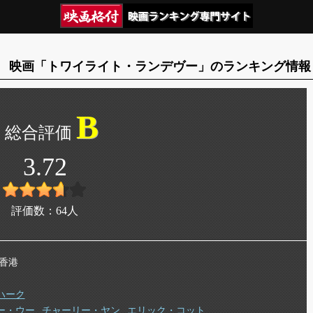
映画「トワイライト・ランデヴー」のランキング情報
B
3.72
評価数：
64
人
 香港
ハーク
ー・ウー
チャーリー・ヤン
エリック・コット