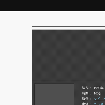
製作
1995年
時間
105分
監督
ツイ・
出演
ニッキ