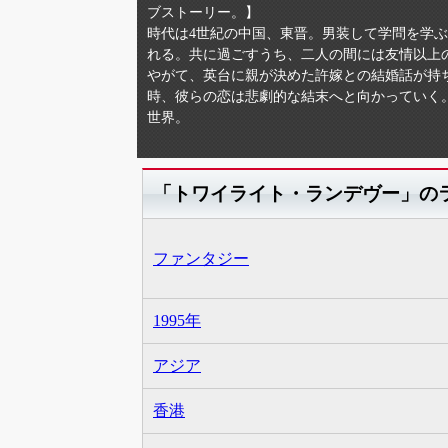
ブストーリー。】
時代は4世紀の中国、東晋。男装して学問を学
れる。共に過ごすうち、二人の間には友情以上
やがて、英台に親が決めた許嫁との結婚話が持
時、彼らの恋は悲劇的な結末へと向かっていく
世界。
「トワイライト・ランデヴー」の
ファンタジー
1995年
アジア
香港