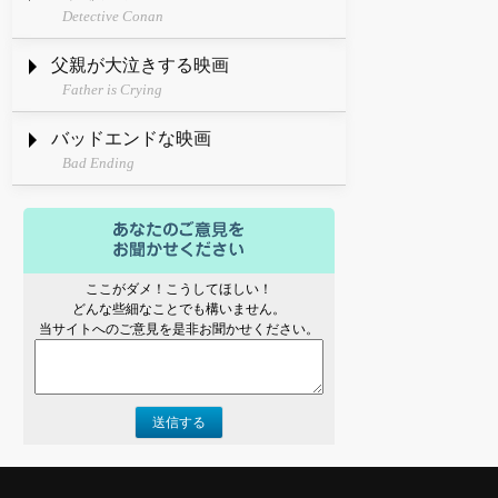
Detective Conan
父親が大泣きする映画
Father is Crying
バッドエンドな映画
Bad Ending
ここがダメ！こうしてほしい！
どんな些細なことでも構いません。
当サイトへのご意見を是非お聞かせください。
送信する