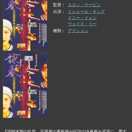
監督
ユエン・ウーピン
出演
ミシェール・キング
ドニー・イェン
ウェイス・リー
種類
アクション
【清朝末期の乱世、豆腐屋の看板娘が伝説の詠春拳を武器に、愛す