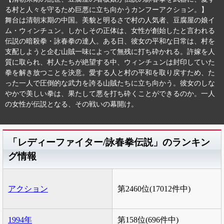
る村と人々を守るため巨悪に立ち向かうカンフーアクション。】
舞台は清朝末期の中国。美貌と明るさで村の人気者、豆腐屋の娘イ
ム・ウィンチュン。しかしその正体は、女性が創始したと言われる
伝説の暗殺拳・詠春拳の達人。ある日、彼女の平和な日常は、村を
支配しようと企む山賊一味によって無残に打ち砕かれる。許嫁を人
質に取られ、村人たちが絶望する中、ウィンチュンは封印していた
拳を解き放つことを決意。愛する人と村の平和を取り戻すため、た
った一人で圧倒的な武力を誇る山賊たちに立ち向かう。彼女のしな
やかで美しい拳は、果たして悪を打ち砕くことができるのか。一人
の女性が伝説となる、その戦いの幕開け。
「レディーファイター/詠春拳伝説」のランキン
グ情報
アクション
第2460位(17012件中)
1994年
第158位(696件中)