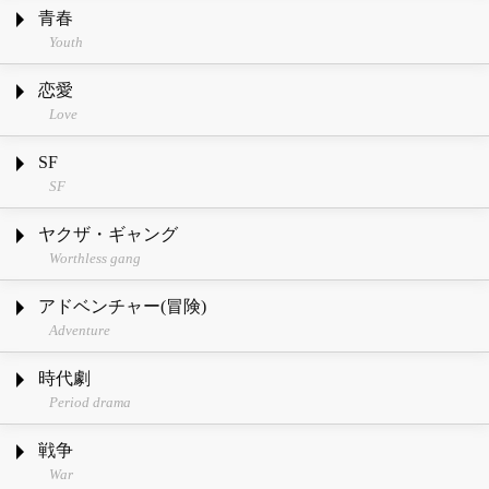
青春
Youth
恋愛
Love
SF
SF
ヤクザ・ギャング
Worthless gang
アドベンチャー(冒険)
Adventure
時代劇
Period drama
戦争
War