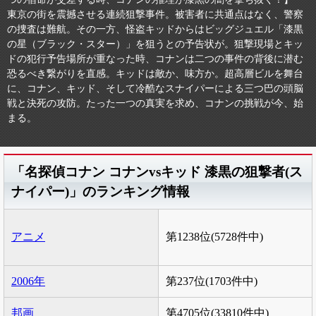
東京の街を震撼させる連続狙撃事件。被害者に共通点はなく、警察
の捜査は難航。その一方、怪盗キッドからはビッグジュエル「漆黒
の星（ブラック・スター）」を狙うとの予告状が。狙撃現場とキッ
ドの犯行予告場所が重なった時、コナンは二つの事件の背後に潜む
恐るべき繋がりを直感。キッドは敵か、味方か。超高層ビルを舞台
に、コナン、キッド、そして冷酷なスナイパーによる三つ巴の頭脳
戦と決死の攻防。たった一つの真実を求め、コナンの挑戦が今、始
まる。
「名探偵コナン コナンvsキッド 漆黒の狙撃者(ス
ナイパー)」のランキング情報
アニメ
第1238位(5728件中)
2006年
第237位(1703件中)
邦画
第4705位(33810件中)