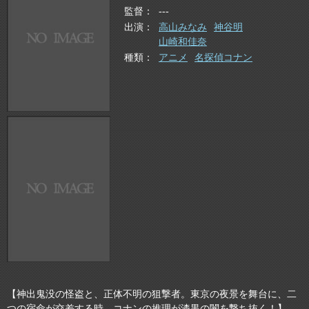
監督
---
出演
高山みなみ
神谷明
山崎和佳奈
種類
アニメ
名探偵コナン
【神出鬼没の怪盗と、正体不明の狙撃者。東京の夜景を舞台に、二
つの宿命が交差する時、コナンの推理が漆黒の闇を撃ち抜く！】