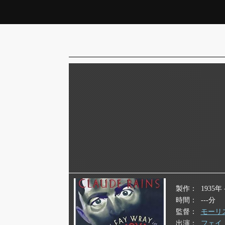
製作
1935年 -
時間
---分
監督
モーリ
出演
フェイ