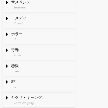
サスペンス
Suspense
コメディ
Comedy
ホラー
Horror
青春
Youth
恋愛
Love
SF
SF
ヤクザ・ギャング
Worthless gang