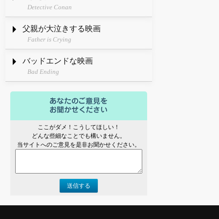
Detective Conan
父親が大泣きする映画
Father is Crying
バッドエンドな映画
Bad Ending
ここがダメ！こうしてほしい！
どんな些細なことでも構いません。
当サイトへのご意見を是非お聞かせください。
送信する