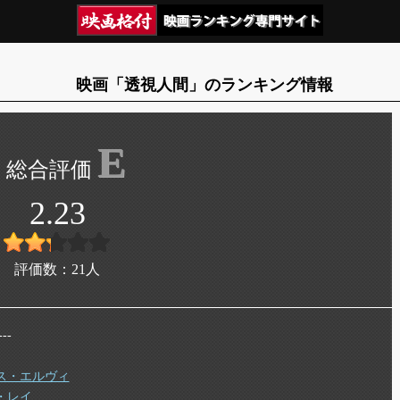
映画「透視人間」のランキング情報
E
2.23
評価数：
21
人
--
ス・エルヴィ
・レイ