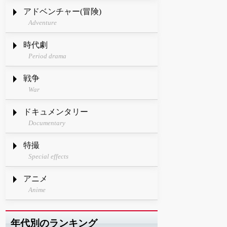
アドベンチャー(冒険)
Adventure
時代劇
Period drama
戦争
War
ドキュメンタリー
Documentary
特撮
Special effects
アニメ
Anime
年代別のランキング