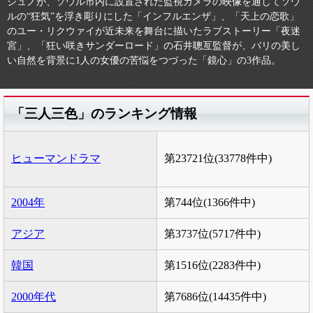
ジュノが、ソウル市内に設置された監視カメラの映像を通してソウ
ルの“狂気”を浮き彫りにした「インフルエンザ」、「天上の恋歌」
のユー・リクウァイが近未来を舞台に描いたラブストーリー「夜迷
宮」、「狂い咲きサンダーロード」の石井聰亙監督が、バリの美し
い自然を背景に1人の女優の苦悩をつづった「鏡心」の3作品。
「三人三色」のランキング情報
ヒューマンドラマ
第23721位(33778件中)
2004年
第744位(1366件中)
アジア
第3737位(5717件中)
韓国
第1516位(2283件中)
2000年代
第7686位(14435件中)