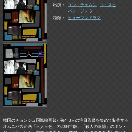
出演
ユン・チェムン
コ・スヒ
パク・ジンウ
種類
ヒューマンドラマ
韓国のチョンジュ国際映画祭が毎年3人の注目監督を集めて制作する
オムニバス企画「三人三色」の2004年版。「殺人の追憶」のポン・