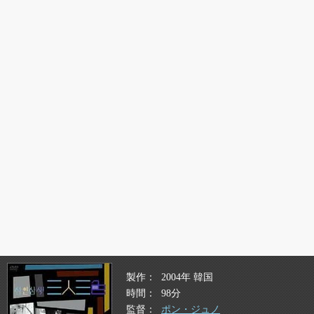
製作
2004年 韓国
時間
98分
監督
ポン・ジュノ