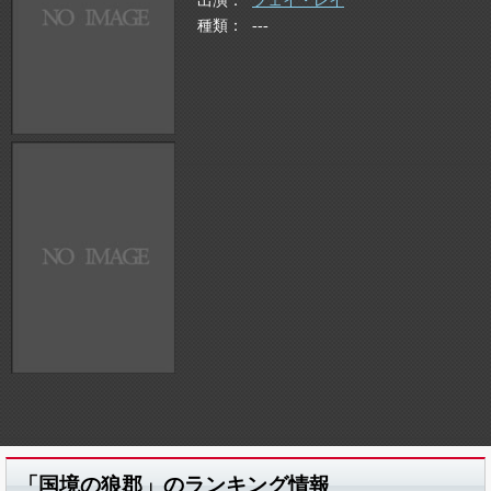
出演
フェイ・レイ
種類
---
「国境の狼郡」のランキング情報