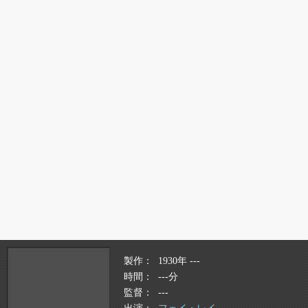
製作
1930年 ---
時間
---分
監督
---