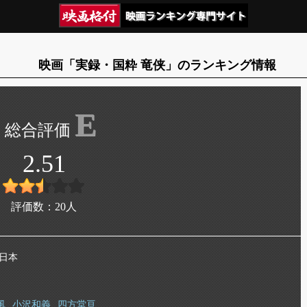
映画「実録・国粋 竜侠」のランキング情報
E
2.51
評価数：
20
人
 日本
風
小沢和義
四方堂亘