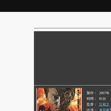
製作
2007年
時間
81分
監督
辻裕之
出演
本宮泰