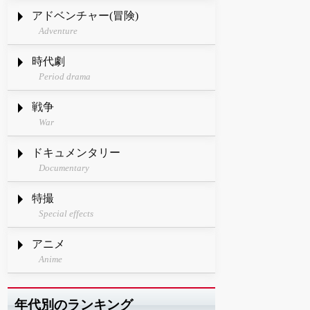
アドベンチャー(冒険)
Adventure
時代劇
Period drama
戦争
War
ドキュメンタリー
Documentary
特撮
Special effects
アニメ
Anime
年代別のランキング