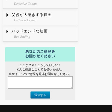
Detective Conan
父親が大泣きする映画
Father is Crying
バッドエンドな映画
Bad Ending
ここがダメ！こうしてほしい！
どんな些細なことでも構いません。
当サイトへのご意見を是非お聞かせください。
送信する