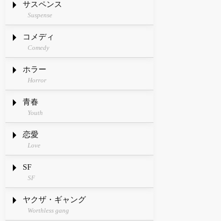
サスペンス
Suspense
コメディ
Comedy
ホラー
Horror
青春
Youth
恋愛
Love
SF
SF
ヤクザ・ギャング
Worthless gang