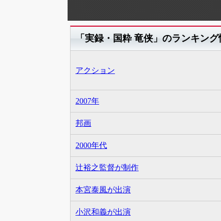
「実録・国粋 竜侠」のランキング
アクション
2007年
邦画
2000年代
辻裕之監督が制作
本宮泰風が出演
小沢和義が出演