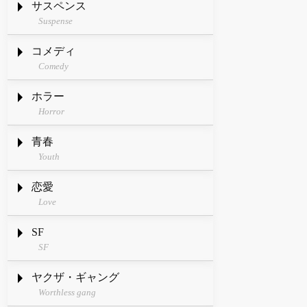
サスペンス
Suspense
コメディ
Comedy
ホラー
Horror
青春
Youth
恋愛
Love
SF
SF
ヤクザ・ギャング
Worthless gang