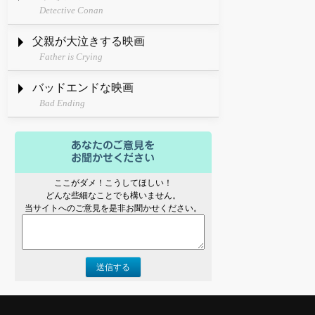
Detective Conan
父親が大泣きする映画
Father is Crying
バッドエンドな映画
Bad Ending
ここがダメ！こうしてほしい！
どんな些細なことでも構いません。
当サイトへのご意見を是非お聞かせください。
送信する