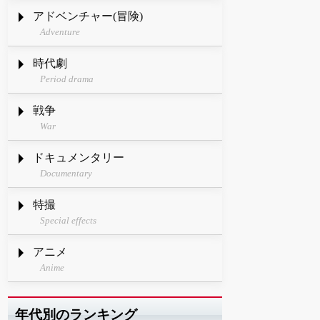
アドベンチャー(冒険)
Adventure
時代劇
Period drama
戦争
War
ドキュメンタリー
Documentary
特撮
Special effects
アニメ
Anime
年代別のランキング