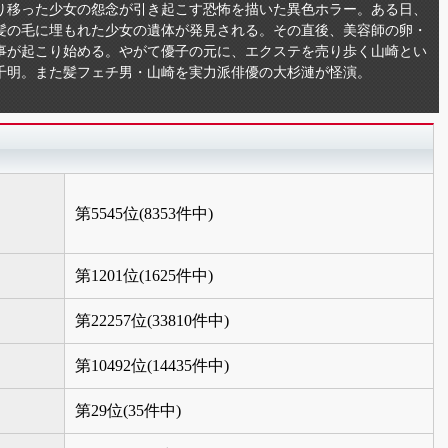
り移った少女の怨念が引き起こす恐怖を描いた異色ホラー。ある日、
髪の毛に埋もれた少女の遺体が発見される。その直後、美容師の卵・
事が起こり始める。やがて優子の元に、エクステを売り歩く山崎とい
千明。また髪フェチ男・山崎を実力派俳優の大杉漣が怪演。
第5545位(8353件中)
第1201位(1625件中)
第22257位(33810件中)
第10492位(14435件中)
第29位(35件中)