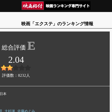
映画「エクステ」のランキング情報
E
2.04
評価数：
8232
人
 日本
明
大杉漣
佐藤めぐみ