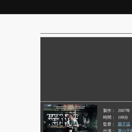
製作
2007年
時間
108分
監督
園子温
出演
栗山千