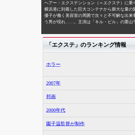
ヘアー・エクステンション（＝エクステ）に乗
横浜港に到着した巨大コンテナから膨大な量の
優子が働く美容室の周囲で次々と不可解な出来
う男が現れ……。主演は「キル・ビル」の栗山
「エクステ」のランキング情報
ホラー
2007年
邦画
2000年代
園子温監督が制作