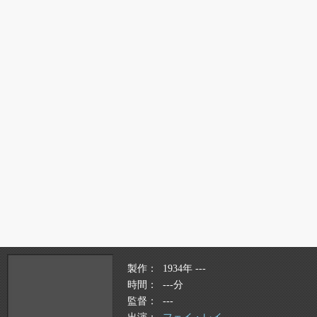
製作
1934年 ---
時間
---分
監督
---