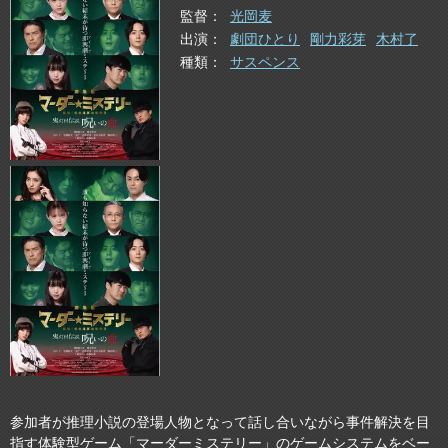
監督
光岡麦
出演
劇団ひとり
剛力彩芽
木村了
種類
サスペンス
参加者が推理小説の登場人物となって話し合いながら事件解決を目
指す体験型ゲーム「マーダーミステリー」のゲームシステムをベー