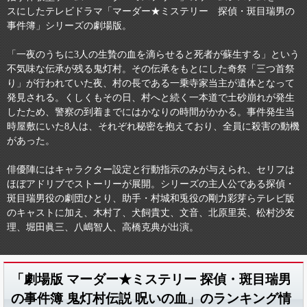
スにしたテレビドラマ「マーダー★ミステリー 探偵・斑目瑞男の
事件簿」シリーズの劇場版。
「一夜のうちに3人の生贄の血を滴らせると死者が蘇生する」という
不気味な伝承が残る鬼灯村。その伝承をもとにした奇祭「三つ首祭
り」が行われていた夜、村の長である一乗寺家当主が遺体となって
発見される。くしくもその日、村へと続く一本道で土砂崩れが発生
したため、警察の到着までにはかなりの時間がかかる。事件発生当
時屋敷にいた8人は、それぞれ秘密を抱えており、全員に殺害の動機
があった。
俳優陣にはキャラクター設定と行動指示のみが与えられ、セリフは
ほぼアドリブでストーリーが展開。シリーズの主人公である探偵・
斑目瑞男役の劇団ひとり、助手・村城和兎役の剛力彩芽らテレビ版
のキャストに加え、木村了、犬飼貴丈、文音、北原里英、松村沙友
理、堀田眞三、八嶋智人、高橋克典が出演。
「劇場版 マーダー★ミステリー 探偵・斑目瑞男
の事件簿 鬼灯村伝説 呪いの血」のランキング情