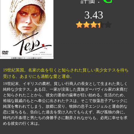
3.43
19世紀英国。名家の血を引くと知らされた貧しい美少女テスを待ち
受ける、あまりにも過酷な愛と運命。
19世紀末、イギリスの農村。貧しい行商人の長女として生まれた美しく
純粋な少女テス。ある日、一家が没落した貴族ダーバヴィル家の末裔だ
と知らされたことから、彼女の運命の歯車が狂い始める。生活のため、
裕福な親戚のもとへ奉公に出されたテスは、そこで放蕩息子アレックに
純潔を奪われてしまう。故郷に戻り、牧師の息子エンジェルと運命的な
恋に落ちるも、告白した過去を受け入れてもらえず、再び孤独の身に。
時代の不条理と男たちの身勝手さに翻弄されながらも、必死に幸せを求
める彼女の行く末は。