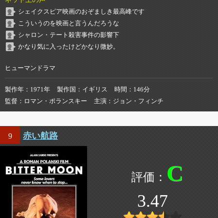
シェイクスピア映画のおぞましき最高峰です
こういうのを映画と言うんだろうな
シャロン・テート殺害事件の影響下
かなり気に入ったけどかなり微妙。
ヒューマンドラマ
製作年
1971年
製作国
イギリス
時間
146分
監督
ロマン・ポランスキー
主演
ジョン・フィンチ
赤い航路
9
C
3.47