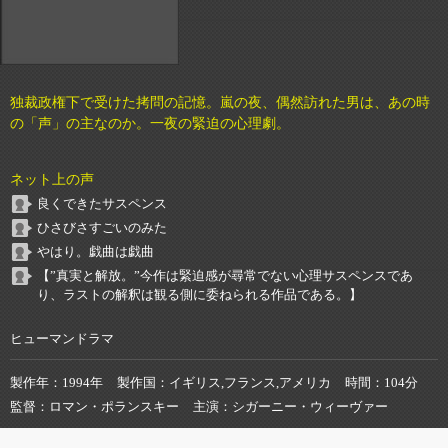
独裁政権下で受けた拷問の記憶。嵐の夜、偶然訪れた男は、あの時
の「声」の主なのか。一夜の緊迫の心理劇。
ネット上の声
良くできたサスペンス
ひさびさすごいのみた
やはり。戯曲は戯曲
【”真実と解放。”今作は緊迫感が尋常でない心理サスペンスであ
り、ラストの解釈は観る側に委ねられる作品である。】
ヒューマンドラマ
製作年
1994年
製作国
イギリス,フランス,アメリカ
時間
104分
監督
ロマン・ポランスキー
主演
シガーニー・ウィーヴァー