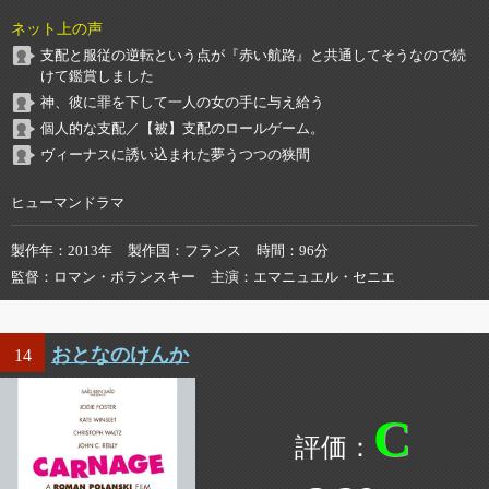
ネット上の声
支配と服従の逆転という点が『赤い航路』と共通してそうなので続
けて鑑賞しました
神、彼に罪を下して一人の女の手に与え給う
個人的な支配／【被】支配のロールゲーム。
ヴィーナスに誘い込まれた夢うつつの狭間
ヒューマンドラマ
製作年
2013年
製作国
フランス
時間
96分
監督
ロマン・ポランスキー
主演
エマニュエル・セニエ
おとなのけんか
14
C