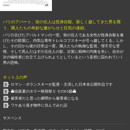
パリのアパート、前の住人は投身自殺。新しく越してきた男を襲
う、隣人たちの奇妙な嫌がらせと狂気の連鎖。
パリの古びたアパルトマンの一室。前の住人である女性が投身自殺を遂
げたその部屋に、内気な青年トレルコフスキーが引っ越してくる。しか
し、その日から彼の日常は一変。隣人たちの執拗な監視、理不尽な苦
情、そして死んだはずの元住人の影。次第に精神の均衡を失い、自分が
次の犠牲者に仕立て上げられようとしているという妄想に囚われていく
男の恐怖。
ネット上の声
ロマン・ポランスキーが監督・主演した日本未公開作品です
👻😱真夏のホラー映画祭り その61😱👻
被害者だと思った瞬間から被害者になる
ワケあり過ぎ物件に住んでみた話
サスペンス