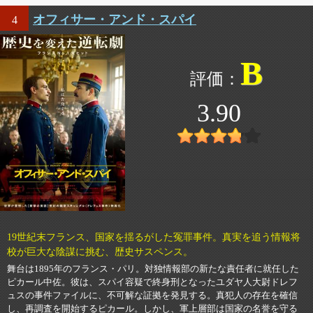
オフィサー・アンド・スパイ
4
B
3.90
19世紀末フランス、国家を揺るがした冤罪事件。真実を追う情報将
校が巨大な陰謀に挑む、歴史サスペンス。
舞台は1895年のフランス・パリ。対独情報部の新たな責任者に就任した
ピカール中佐。彼は、スパイ容疑で終身刑となったユダヤ人大尉ドレフ
ュスの事件ファイルに、不可解な証拠を発見する。真犯人の存在を確信
し、再調査を開始するピカール。しかし、軍上層部は国家の名誉を守る