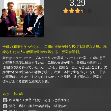
3.29
子供の喧嘩をきっかけに、二組の夫婦が繰り広げる壮絶な舌戦。洗
練された大人の仮面が剥がれ落ちる、密室会話劇。
舞台はニューヨーク、ブルックリンの高級アパートの一室。11歳の息子
の喧嘩を穏便に解決するため、二組の夫婦が集う。最初は礼儀正しく、
理性的に振る舞っていた4人。しかし、些細な一言から会話はこじれ、夫
婦間の不満や社会への鬱憤が噴出。次第に本性が剥き出しになり、子供
の喧嘩はいつしか「おとなのけんか」へと発展。逃げ場のない密室で、
彼らが迎える皮肉な結末の予感。
ネット上の声
映画館ｏｒ大勢で観ないときっと後悔する！
痛烈！痛快！極上の会話劇をご堪能あれ。