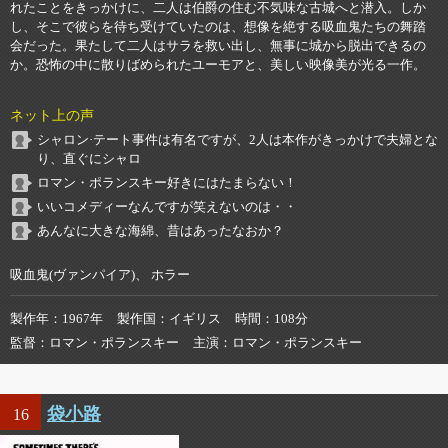
れたことをきっかけに、二人は伯爵の住む不気味な古城へと潜入。しか
し、そこで彼らを待ち受けていたのは、想像を絶する吸血鬼たちの舞踏
会だった。果たして二人はサラを救い出し、無事に城から脱出できるの
か。恐怖の中に散りばめられたユーモアと、美しい映像美が光る一作。
ネット上の声
シャロン·テート事件は有名ですが、2人は本作がきっかけで夫婦とな
り、直ぐにシャロ
ロマン・ポランスキー好きにはたまらない！
いいコメディーなんですが笑えないのは・・
あんなに大きな海綿、昔はあったなおか？
吸血鬼(ヴァンパイア)、 ホラー
製作年
1967年
製作国
イギリス
時間
108分
監督
ロマン・ポランスキー
主演
ロマン・ポランスキー
袋小路
16