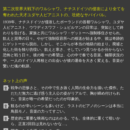
第二次世界大戦下のワルシャワ。ナチスドイツの侵攻により全てを
奪われた天才ユダヤ人ピアニストの、壮絶なサバイバル。
1939年、ナチスドイツが侵攻したポーランドの首都ワルシャワ。ユダヤ
人ピアニスト、ウワディスワフ・シュピルマンの日常は、突如として終
わりを告げる。家族と共にワルシャワ・ゲットーへ強制移住させられ、
飢えと屈辱の日々。やがて強制収容所への移送が始まる中、彼は奇跡的
にゲットーから脱出。しかし、そこからが本当の地獄の始まり。廃墟と
化した街を独り彷徨い、飢えと寒さ、そしていつ見つかるか分からない
恐怖と戦う日々。彼の唯一の希望は、心の中で奏でる音楽。極限状況の
中、一人のドイツ人将校との出会いが彼の運命を大きく変える。音楽が
繋いだ魂の軌跡。
ネット上の声
戦争の悲惨さと、その中で生き抜く人間の生命力を描いた傑作。た
だただ無力に逃げ惑う主人公の姿がリアルで、胸が締め付けられ
た。音楽が唯一の希望だったのが印象的。
観るのが辛いシーンも多いけど、ラストのピアノのシーンは本当に
鳥肌モノ。音楽の力ってすごい。
歴史的に重要な映画なのはわかる。でも、全体的に重くて暗いか
ら、正直2回目は見れないかな…。