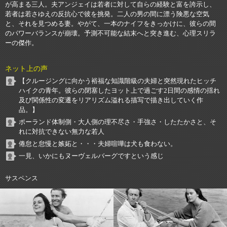
が高まる三人。夫アンジェイは若者に対して自らの経験と富を誇示し、
若者は若さゆえの反抗心で彼を挑発。二人の男の間に漂う険悪な空気
と、それを見つめる妻。やがて、一本のナイフをきっかけに、彼らの間
のパワーバランスが崩壊。予測不可能な結末へと突き進む、心理スリラ
ーの傑作。
ネット上の声
【クルージングに向かう裕福な知識階級の夫婦と突然現れたヒッチ
ハイクの青年。彼らの閉塞したヨット上で過ごす2日間の感情の揺れ
及び関係性の変遷をリアリズム溢れる描写で描き出していく作
品。】
ポーランド体制側・大人側の理不尽さ・手強さ・したたかさと、そ
れに対抗できない無力な若人
倦怠と怠慢と嫉妬と・・・夫婦喧嘩は犬も食わない。
一見、いかにもヌーヴェルバーグですという感じ
サスペンス