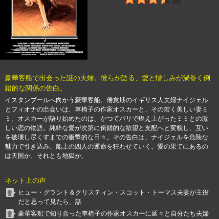
豪華客船で出会った謎の夫婦。彼らが語る、愛と憎しみが渦巻く倒
錯的な関係の告白。
イスタンブールへ向かう豪華客船。倦怠期のイギリス人夫婦ナイジェル
とフィオナの出会いは、車椅子の作家オスカーと、その若く美しい妻ミ
ミ。オスカーが語り始めたのは、かつてパリで燃え上がったミミとの激
しい恋の物語。純粋な愛が次第に倒錯的な欲望と支配へと変貌し、互い
を破壊し尽くすまでの衝撃的な日々。その告白は、ナイジェルを危険な
魅力で引き込み、船上の四人の運命を狂わせていく。愛の果てにあるの
は天国か、それとも地獄か。
ネット上の声
ヒュー・グラント＆クリスティン・スコット・トーマス夫妻が主役
だと思って見たら、話
豪華客船で知り合った車椅子の作家オスカーに延々と自分たち夫婦