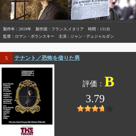
製作年
2019年
製作国
フランス,イタリア
時間
131分
監督
ロマン・ポランスキー
主演
ジャン・デュジャルダン
テナント／恐怖を借りた男
5
B
3.79