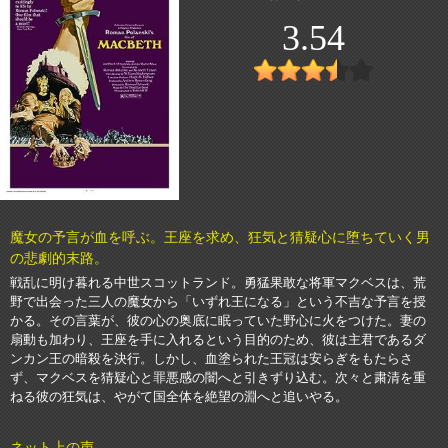
3.54
魔女の予言が血を呼ぶ。王座を求め、狂気と猜疑心に堕ちていく男
の悲劇的末路。
戦乱に明け暮れる中世スコットランド。勇猛果敢な将軍マクベスは、荒
野で出会った三人の魔女から「いずれ王になる」という不吉な予言を授
かる。その言葉が、彼の心の奥底に眠っていた野心に火をつけた。妻の
扇動も加わり、王座を手に入れるという目的のため、彼は主君であるダ
ンカン王の暗殺を決行。しかし、血塗られた王冠は安らぎをもたらさ
ず、マクベスを猜疑心と罪悪感の闇へと引きずり込む。次々と粛清を重
ねる彼の狂気は、やがて国全体を絶望の淵へと追いやる。
ネット上の声