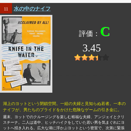
水の中のナイフ
11
C
3.45
湖上のヨットという閉鎖空間。一組の夫婦と見知らぬ若者。一本の
ナイフが、男たちのプライドをかけた危険なゲームの引き金に。
週末、ヨットでのクルージングを楽しむ裕福な夫婦、アンジェイとクリ
スチーナ。二人は道中、ヒッチハイクをしていた若い男を気まぐれにヨ
ットへ招き入れる。広大な湖に浮かぶヨットという密室で、次第に緊張