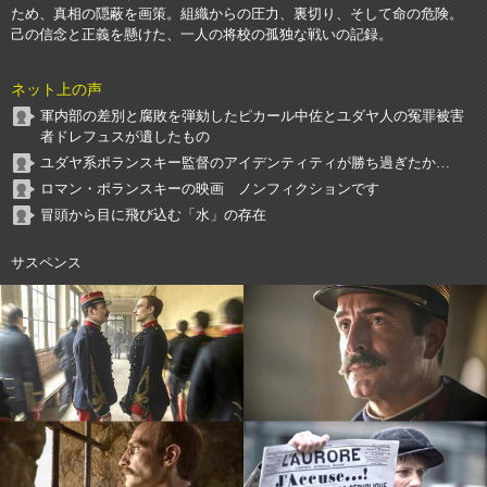
ため、真相の隠蔽を画策。組織からの圧力、裏切り、そして命の危険。
己の信念と正義を懸けた、一人の将校の孤独な戦いの記録。
ネット上の声
軍内部の差別と腐敗を弾劾したピカール中佐とユダヤ人の冤罪被害
者ドレフュスが遺したもの
ユダヤ系ポランスキー監督のアイデンティティが勝ち過ぎたか…
ロマン・ポランスキーの映画 ノンフィクションです
冒頭から目に飛び込む「水」の存在
サスペンス