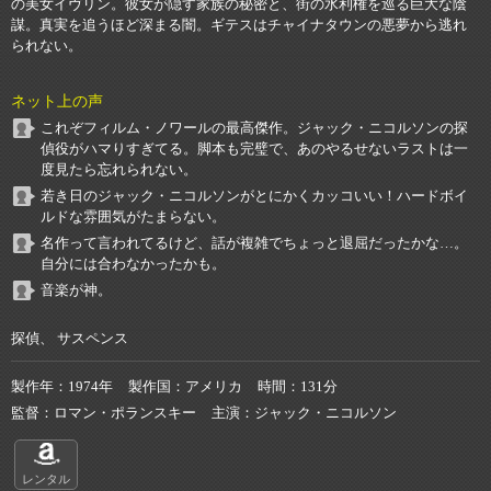
の美女イヴリン。彼女が隠す家族の秘密と、街の水利権を巡る巨大な陰
謀。真実を追うほど深まる闇。ギテスはチャイナタウンの悪夢から逃れ
られない。
ネット上の声
これぞフィルム・ノワールの最高傑作。ジャック・ニコルソンの探
偵役がハマりすぎてる。脚本も完璧で、あのやるせないラストは一
度見たら忘れられない。
若き日のジャック・ニコルソンがとにかくカッコいい！ハードボイ
ルドな雰囲気がたまらない。
名作って言われてるけど、話が複雑でちょっと退屈だったかな…。
自分には合わなかったかも。
音楽が神。
探偵、 サスペンス
製作年
1974年
製作国
アメリカ
時間
131分
監督
ロマン・ポランスキー
主演
ジャック・ニコルソン
レンタル