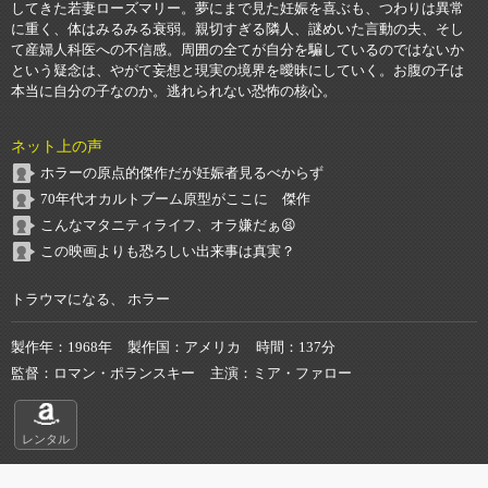
してきた若妻ローズマリー。夢にまで見た妊娠を喜ぶも、つわりは異常
に重く、体はみるみる衰弱。親切すぎる隣人、謎めいた言動の夫、そし
て産婦人科医への不信感。周囲の全てが自分を騙しているのではないか
という疑念は、やがて妄想と現実の境界を曖昧にしていく。お腹の子は
本当に自分の子なのか。逃れられない恐怖の核心。
ネット上の声
ホラーの原点的傑作だが妊娠者見るべからず
70年代オカルトブーム原型がここに 傑作
こんなマタニティライフ、オラ嫌だぁ😫
この映画よりも恐ろしい出来事は真実？
トラウマになる、 ホラー
製作年
1968年
製作国
アメリカ
時間
137分
監督
ロマン・ポランスキー
主演
ミア・ファロー
レンタル