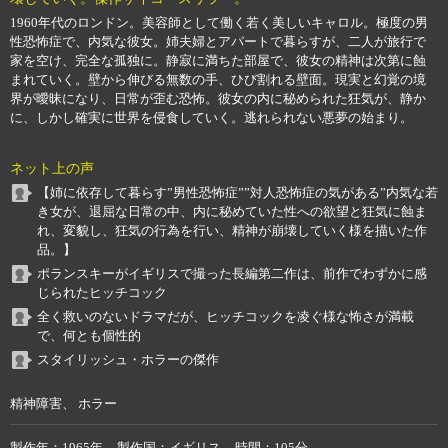
1960年代のロンドン。美容師として働く若く美しいキャロル。極度の男
性恐怖症で、内気な彼女。姉夫婦とアパートで暮らすが、二人が旅行で
家を空け、完全な孤独に。静寂に満ちた部屋で、彼女の精神は次第に蝕
まれていく。壁から伸びる無数の手、ひび割れる壁面。現実と幻覚の境
界が曖昧になり、日常が歪む恐怖。彼女の内に秘められた狂気が、静か
に、しかし確実に世界を侵食していく。逃れられない悪夢の始まり。
ネット上の声
【姉に依存して暮らす”男性恐怖症””対人恐怖症の気がある”内気な若
き女が、退屈な日常の中、内に秘めていた性への欲望と狂気に蝕ま
れ、変貌し、狂気の行為を行い、精神が崩壊していく様を描いた作
品。】
ポランスキーがイギリスで撮った長編第二作は、前作でわずかに感
じられたヒッチコック
全く救いのないドラマだが、ヒッチコックを凌ぐ様な怖さが満載
で、何とも個性的
スタイリッシュ・ホラーの傑作
精神障害、 ホラー
製作年
1965年
製作国
イギリス
時間
105分