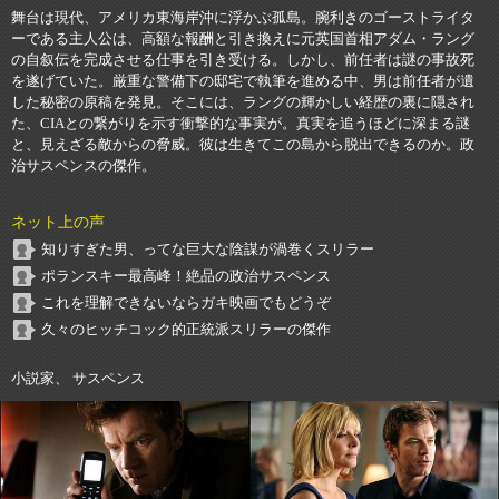
舞台は現代、アメリカ東海岸沖に浮かぶ孤島。腕利きのゴーストライタ
ーである主人公は、高額な報酬と引き換えに元英国首相アダム・ラング
の自叙伝を完成させる仕事を引き受ける。しかし、前任者は謎の事故死
を遂げていた。厳重な警備下の邸宅で執筆を進める中、男は前任者が遺
した秘密の原稿を発見。そこには、ラングの輝かしい経歴の裏に隠され
た、CIAとの繋がりを示す衝撃的な事実が。真実を追うほどに深まる謎
と、見えざる敵からの脅威。彼は生きてこの島から脱出できるのか。政
治サスペンスの傑作。
ネット上の声
知りすぎた男、ってな巨大な陰謀が渦巻くスリラー
ポランスキー最高峰！絶品の政治サスペンス
これを理解できないならガキ映画でもどうぞ
久々のヒッチコック的正統派スリラーの傑作
小説家、 サスペンス