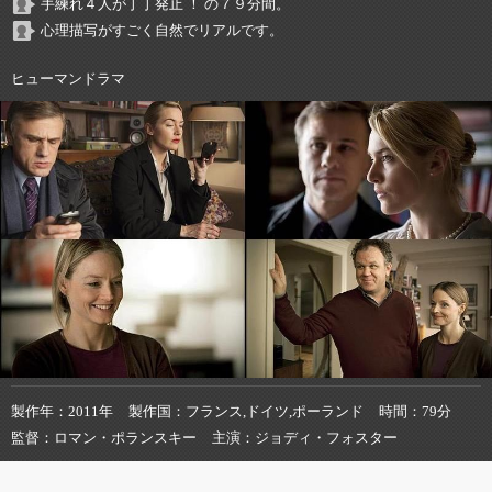
手練れ４人が丁丁発止 ！ の７９分間。
心理描写がすごく自然でリアルです。
ヒューマンドラマ
製作年
2011年
製作国
フランス,ドイツ,ポーランド
時間
79分
監督
ロマン・ポランスキー
主演
ジョディ・フォスター