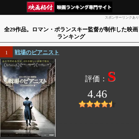
スポンサーリンクあり
全29作品。ロマン・ポランスキー監督が制作した映画
ランキング
戦場のピアニスト
1
S
4.46