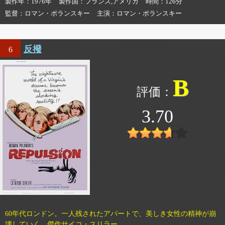
製作年
1976年
製作国
フランス,アメリカ
時間
126分
監督
ロマン・ポランスキー
主演
ロマン・ポランスキー
反撥
6
B
3.70
60年代ロンドン。一人残されたアパートで、美しき女性の精神が崩
壊していく。傑作サイコ・スリラー。