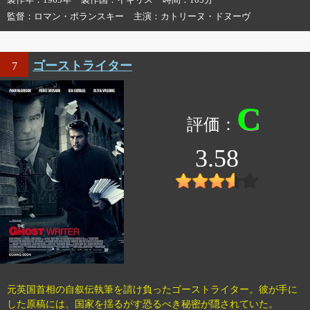
監督
ロマン・ポランスキー
主演
カトリーヌ・ドヌーヴ
ゴーストライター
7
C
3.58
元英国首相の自叙伝執筆を請け負ったゴーストライター。彼が手に
した原稿には、国家を揺るがす恐るべき秘密が隠されていた。