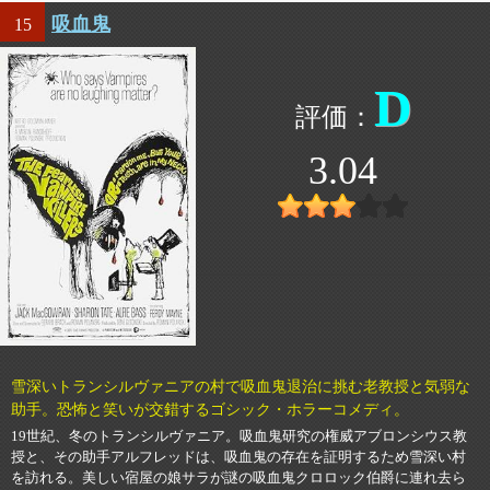
吸血鬼
15
D
3.04
雪深いトランシルヴァニアの村で吸血鬼退治に挑む老教授と気弱な
助手。恐怖と笑いが交錯するゴシック・ホラーコメディ。
19世紀、冬のトランシルヴァニア。吸血鬼研究の権威アブロンシウス教
授と、その助手アルフレッドは、吸血鬼の存在を証明するため雪深い村
を訪れる。美しい宿屋の娘サラが謎の吸血鬼クロロック伯爵に連れ去ら