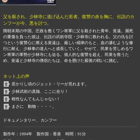
父を殺され、少林寺に逃げ込んだ若者。復讐の炎を胸に、伝説のカ
ンフーが今、悪を討つ。
隋朝末期の中国。圧政を敷くワン将軍に父を殺された青年、覚遠。瀕死
の重傷を負った彼は、伝説の武術寺院・少林寺に救われる。父の仇を討
つという復讐心に燃える覚遠は、厳しい戒律のもと、血の滲むような修
行に耐え、少林拳の達人へと成長していく。やがて、民衆を苦しめるワ
ン将軍の軍勢が少林寺にも迫る。個人的な復讐を超え、民衆を救うた
め、覚遠と少林寺の僧侶たちは、命を懸けた最後の戦いに挑む。
ネット上の声
若かりし頃のジェット・リーが見れます。
少林武術の真髄、ここに在り！
根性なんてもんじゃない！
まさに 動物・・・・。
ドキュメンタリー、 カンフー
製作年
1994年
製作国
香港
時間
91分