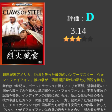
D
3.14
19世紀末アメリカ、記憶を失った最強のカンフーマスター、ウォ
ン・フェイフォン。彼の拳が、西部開拓時代の新たな伝説を刻む。
舞台は19世紀末、ゴールドラッシュに沸くアメリカ西部。清朝末期の中
国から渡ってきた高名な武術家ウォン・フェイフォンは、不運な事故で
記憶を喪失。インディアンの部族に助けられ、新たな生活を始めるも、
彼の卓越したカンフーの腕は隠せない。一方、彼の弟子たちは師を探
し、チャイナタウンでは中国移民たちが悪徳保安官たちの搾取に苦しん
でいた。やがてフェイフォンは自身の過去と向き合い、弱き者を守ると