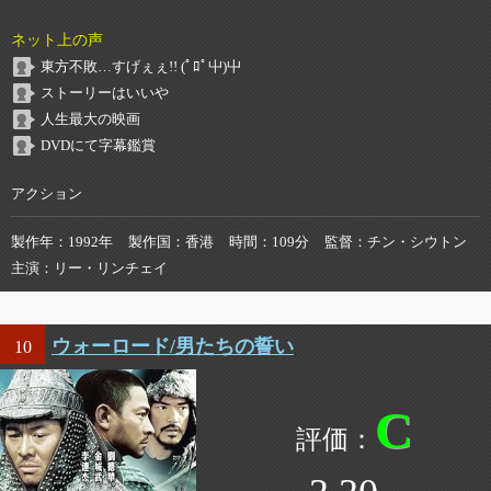
ネット上の声
東方不敗…すげぇぇ!! (ﾟﾛﾟ屮)屮
ストーリーはいいや
人生最大の映画
DVDにて字幕鑑賞
アクション
製作年
1992年
製作国
香港
時間
109分
監督
チン・シウトン
主演
リー・リンチェイ
ウォーロード/男たちの誓い
10
C