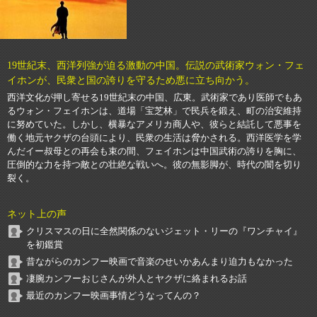
19世紀末、西洋列強が迫る激動の中国。伝説の武術家ウォン・フェ
イホンが、民衆と国の誇りを守るため悪に立ち向かう。
西洋文化が押し寄せる19世紀末の中国、広東。武術家であり医師でもあ
るウォン・フェイホンは、道場「宝芝林」で民兵を鍛え、町の治安維持
に努めていた。しかし、横暴なアメリカ商人や、彼らと結託して悪事を
働く地元ヤクザの台頭により、民衆の生活は脅かされる。西洋医学を学
んだイー叔母との再会も束の間、フェイホンは中国武術の誇りを胸に、
圧倒的な力を持つ敵との壮絶な戦いへ。彼の無影脚が、時代の闇を切り
裂く。
ネット上の声
クリスマスの日に全然関係のないジェット・リーの『ワンチャイ』
を初鑑賞
昔ながらのカンフー映画で音楽のせいかあんまり迫力もなかった
凄腕カンフーおじさんが外人とヤクザに絡まれるお話
最近のカンフー映画事情どうなってんの？