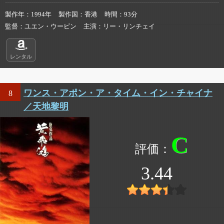
製作年
1994年
製作国
香港
時間
93分
監督
ユエン・ウーピン
主演
リー・リンチェイ
レンタル
ワンス・アポン・ア・タイム・イン・チャイナ
8
／天地黎明
C
3.44