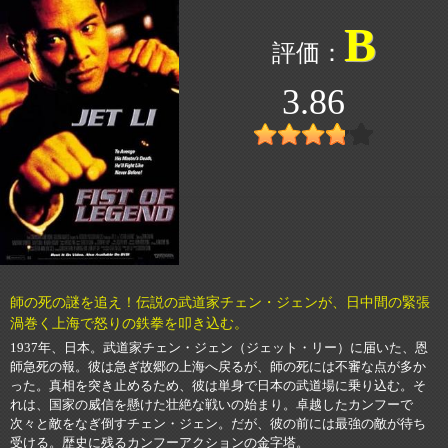
B
3.86
師の死の謎を追え！伝説の武道家チェン・ジェンが、日中間の緊張
渦巻く上海で怒りの鉄拳を叩き込む。
1937年、日本。武道家チェン・ジェン（ジェット・リー）に届いた、恩
師急死の報。彼は急ぎ故郷の上海へ戻るが、師の死には不審な点が多か
った。真相を突き止めるため、彼は単身で日本の武道場に乗り込む。そ
れは、国家の威信を懸けた壮絶な戦いの始まり。卓越したカンフーで
次々と敵をなぎ倒すチェン・ジェン。だが、彼の前には最強の敵が待ち
受ける。歴史に残るカンフーアクションの金字塔。