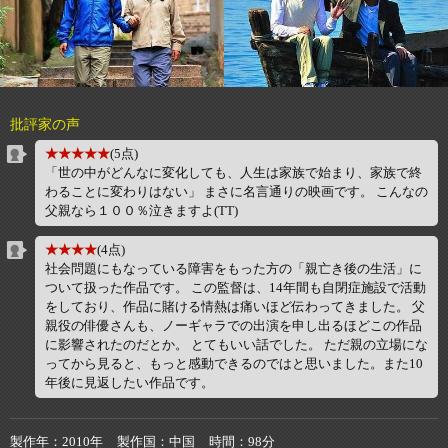
批評家の声
★★★★★
(5点)
「世の中がどんなに変化しても、人生は家族で始まり、家族で終
わることに変わりはない」 まさに名言通りの映画です。 こんなの
父親なら１００％泣きますよ(TT)
★★★★
(4点)
社会問題にもなっている障害をもった方の「親亡き後の生活」に
ついて扱った作品です。 この監督は、14年間も自閉症施設で活動
をしており、作品に賭ける情熱は痛いほど伝わってきました。 父
親役の俳優さんも、ノーギャラでの出演を申し出るほどこの作品
に影響されたのだとか。 とてもいい話でした。 ただ親の立場にな
ってから見ると、もっと感動できるのではと思いました。また10
年後に見返したい作品です。
製作年
2010年
製作国
中国
時間
98分