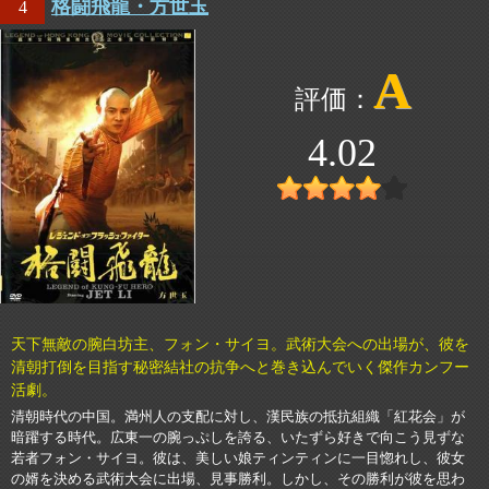
格闘飛龍・方世玉
4
A
4.02
天下無敵の腕白坊主、フォン・サイヨ。武術大会への出場が、彼を
清朝打倒を目指す秘密結社の抗争へと巻き込んでいく傑作カンフー
活劇。
清朝時代の中国。満州人の支配に対し、漢民族の抵抗組織「紅花会」が
暗躍する時代。広東一の腕っぷしを誇る、いたずら好きで向こう見ずな
若者フォン・サイヨ。彼は、美しい娘ティンティンに一目惚れし、彼女
の婿を決める武術大会に出場、見事勝利。しかし、その勝利が彼を思わ