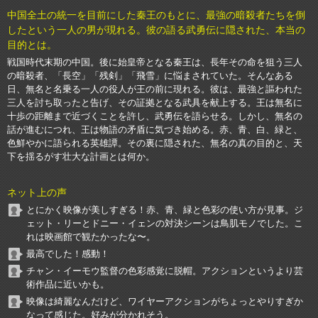
中国全土の統一を目前にした秦王のもとに、最強の暗殺者たちを倒
したという一人の男が現れる。彼の語る武勇伝に隠された、本当の
目的とは。
戦国時代末期の中国。後に始皇帝となる秦王は、長年その命を狙う三人
の暗殺者、「長空」「残剣」「飛雪」に悩まされていた。そんなある
日、無名と名乗る一人の役人が王の前に現れる。彼は、最強と謳われた
三人を討ち取ったと告げ、その証拠となる武具を献上する。王は無名に
十歩の距離まで近づくことを許し、武勇伝を語らせる。しかし、無名の
話が進むにつれ、王は物語の矛盾に気づき始める。赤、青、白、緑と、
色鮮やかに語られる英雄譚。その裏に隠された、無名の真の目的と、天
下を揺るがす壮大な計画とは何か。
ネット上の声
とにかく映像が美しすぎる！赤、青、緑と色彩の使い方が見事。ジ
ェット・リーとドニー・イェンの対決シーンは鳥肌モノでした。こ
れは映画館で観たかったな〜。
最高でした！感動！
チャン・イーモウ監督の色彩感覚に脱帽。アクションというより芸
術作品に近いかも。
映像は綺麗なんだけど、ワイヤーアクションがちょっとやりすぎか
なって感じた。好みが分かれそう。