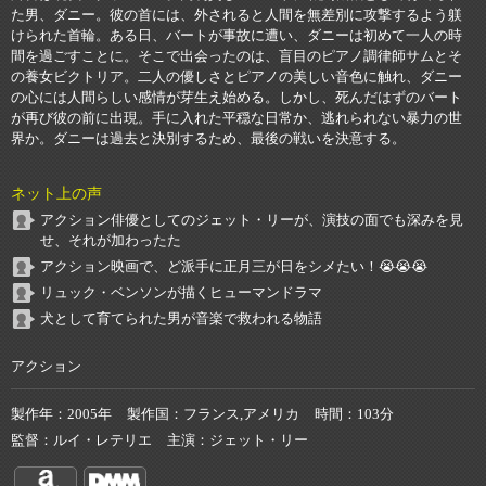
た男、ダニー。彼の首には、外されると人間を無差別に攻撃するよう躾
けられた首輪。ある日、バートが事故に遭い、ダニーは初めて一人の時
間を過ごすことに。そこで出会ったのは、盲目のピアノ調律師サムとそ
の養女ビクトリア。二人の優しさとピアノの美しい音色に触れ、ダニー
の心には人間らしい感情が芽生え始める。しかし、死んだはずのバート
が再び彼の前に出現。手に入れた平穏な日常か、逃れられない暴力の世
界か。ダニーは過去と決別するため、最後の戦いを決意する。
ネット上の声
アクション俳優としてのジェット・リーが、演技の面でも深みを見
せ、それが加わったた
アクション映画で、ど派手に正月三が日をシメたい！😭😭😭
リュック・ベンソンが描くヒューマンドラマ
犬として育てられた男が音楽で救われる物語
アクション
製作年
2005年
製作国
フランス,アメリカ
時間
103分
監督
ルイ・レテリエ
主演
ジェット・リー