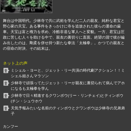
舞台は中国明代。少林寺で共に武術を学んだ二人の親友、純朴な君宝と
野心家の天宝。ある事件をきっかけに寺を追放された彼らの運命の歯
車。天宝は富と権力を求め、冷酷非道な軍人へと変貌。一方、君宝は圧
政に苦しむ人々を助ける中で、親友の裏切りに直面。絶望の淵で彼が編
み出したのは、剛柔を併せ持つ新たな拳法「太極拳」。かつての親友と
の宿命の対決、その結末は。
ネット上の声
ミシェル・ヨーと、ジェット・リー共演の時代劇アクション！！ミ
シェル姐さんマラソン
少林寺で頑張ってたジェット・リーが親友に裏切られて病んでアホ
になるも太極拳を学ん
少林寺で日々精進するクワンボウ(リー・リンチェイ)とティンボウ
(チン・シュウホウ
天気予報みたいな名前のティンボウとクワンボウは少林寺の兄弟弟
子
カンフー