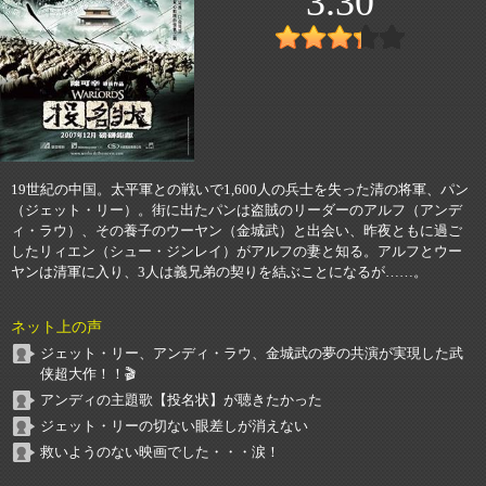
3.30
19世紀の中国。太平軍との戦いで1,600人の兵士を失った清の将軍、パン
（ジェット・リー）。街に出たパンは盗賊のリーダーのアルフ（アンデ
ィ・ラウ）、その養子のウーヤン（金城武）と出会い、昨夜ともに過ご
したリィエン（シュー・ジンレイ）がアルフの妻と知る。アルフとウー
ヤンは清軍に入り、3人は義兄弟の契りを結ぶことになるが……。
ネット上の声
ジェット・リー、アンディ・ラウ、金城武の夢の共演が実現した武
侠超大作！！🎬
アンディの主題歌【投名状】が聴きたかった
ジェット・リーの切ない眼差しが消えない
救いようのない映画でした・・・涙！