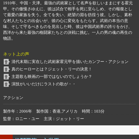
1910年、中国・天津。最強の武術家として名声を欲しいままにする霍元
甲。その傲慢さゆえに、彼は試合で相手を死に至らしめ、その報復とし
て最愛の家族を失う。全てを失い、絶望の淵を彷徨う彼。しかし、素朴
な村人たちとの出会いが、彼の心に変化をもたらす。武術の本当の意
味、そして守るべきものを見出した時、彼は中国武術界の誇りをかけ、
西洋から来た最強の格闘家たちとの決戦に挑む。一人の男の魂の再生の
物語。
ネット上の声
清代末期に実在した武術家霍元甲を描いたカンフー・アクション
真のヒーローとは？ジェット・リーの決意！
主題歌も映画の一部ではないのでしょうか？
演技がいいだけにラストの歌が・・
アクション
製作年
2006年
製作国
香港,アメリカ
時間
103分
監督
ロニー・ユー
主演
ジェット・リー