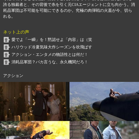
誇る独裁者と、その背後で糸を引く元CIAエージェントに立ち向かう。消
耗品軍団は不可能を可能にできるのか。究極の肉弾戦の火蓋が今、切ら
れる。
ネット上の声
愛でよ「一瞬」を！黙認せよ「内容」は（笑
ハリウッド冷夏気味大作シーズンを吹飛ばす
アクション・エンタメの物語性とは何だ！
消耗品軍団？バカ言うな、永久機関だろ！
アクション