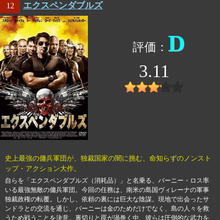
エクスペンダブルズ
12
D
3.11
史上最強の傭兵軍団が、独裁国家の闇に挑む、命知らずのノンスト
ップ・アクション大作。
自らを「エクスペンダブルズ（消耗品）」と名乗る、バーニー・ロス率
いる最強無敵の傭兵軍団。今回の任務は、南米の島国ヴィレーナの軍事
独裁政権の転覆。しかし、依頼の裏には巨大な陰謀。現地で出会ったサ
ンドラとの交流を通じ、バーニーは金のためだけでなく、島の人々を救
うため戦うことを決意。裏切りと罠が渦巻く中、彼らは圧倒的な武力を