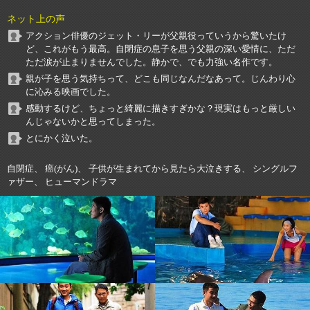
ネット上の声
アクション俳優のジェット・リーが父親役っていうから驚いたけ
ど、これがもう最高。自閉症の息子を思う父親の深い愛情に、ただ
ただ涙が止まりませんでした。静かで、でも力強い名作です。
親が子を思う気持ちって、どこも同じなんだなあって。じんわり心
に沁みる映画でした。
感動するけど、ちょっと綺麗に描きすぎかな？現実はもっと厳しい
んじゃないかと思ってしまった。
とにかく泣いた。
自閉症、 癌(がん)、 子供が生まれてから見たら大泣きする、 シングルフ
ァザー、 ヒューマンドラマ