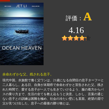
A
4.16
余命わずかな父。残される息子。
現代中国。水族館で働く父ワンは、21歳になる自閉症の息子ターフーと
二人暮らし。ある日、自身が末期癌で余命わずかと宣告された父。残さ
れた時間で、愛する息子が一人でも生きていけるよう、服の着方からバ
スの乗り方まで、生活の全てを教え込もうと決意。しかし、言葉の通じ
ない息子との訓練は困難を極め、社会の冷たい壁にも直面。絶望の淵で
父が見つけ出した、息子への最後の贈り物とは。