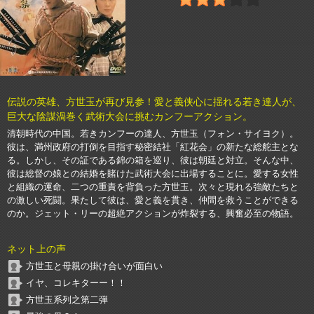
伝説の英雄、方世玉が再び見参！愛と義侠心に揺れる若き達人が、
巨大な陰謀渦巻く武術大会に挑むカンフーアクション。
清朝時代の中国。若きカンフーの達人、方世玉（フォン・サイヨク）。
彼は、満州政府の打倒を目指す秘密結社「紅花会」の新たな総舵主とな
る。しかし、その証である錦の箱を巡り、彼は朝廷と対立。そんな中、
彼は総督の娘との結婚を賭けた武術大会に出場することに。愛する女性
と組織の運命、二つの重責を背負った方世玉。次々と現れる強敵たちと
の激しい死闘。果たして彼は、愛と義を貫き、仲間を救うことができる
のか。ジェット・リーの超絶アクションが炸裂する、興奮必至の物語。
ネット上の声
方世玉と母親の掛け合いが面白い
イヤ、コレキターー！！
方世玉系列之第二弾