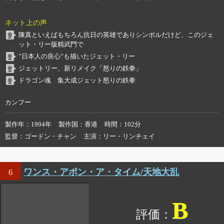
ネット上の声
陳真といえばもちろん抗日の英雄でありシンボルだけど、このジェ
ット・リー版精武門で
”日本人の良心”も描いたジェット・リー
ジェットリー、新リメイク「怒りの鉄拳」
ドラゴン魂 集大成ジェット怒りの鉄拳
カンフー
製作年
1994年
製作国
香港
時間
102分
監督
ゴードン・チャン
主演
リー・リンチェイ
ワンス・アポン・ア・タイム/天地大乱
6
B