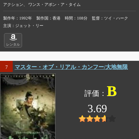
アクション、 ワンス・アポン・ア・タイム
製作年
1992年
製作国
香港
時間
108分
監督
ツイ・ハーク
主演
ジェット・リー
レンタル
マスター・オブ・リアル・カンフー/大地無限
7
B
3.69