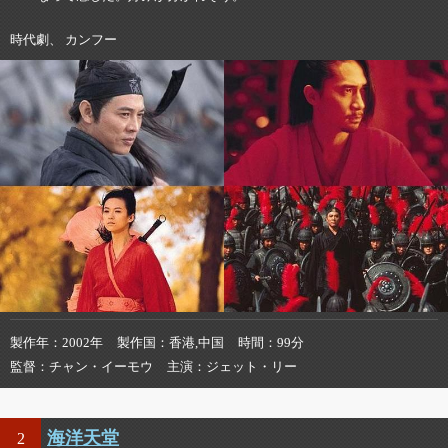
時代劇、 カンフー
製作年
2002年
製作国
香港,中国
時間
99分
監督
チャン・イーモウ
主演
ジェット・リー
海洋天堂
2