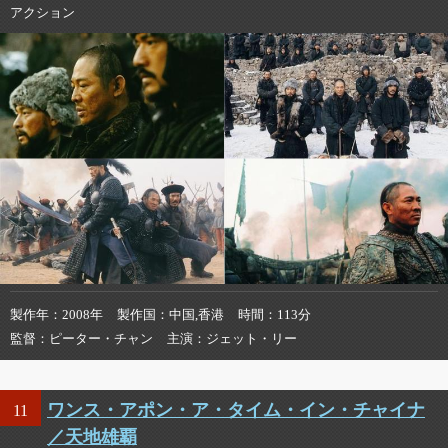
アクション
製作年
2008年
製作国
中国,香港
時間
113分
監督
ピーター・チャン
主演
ジェット・リー
ワンス・アポン・ア・タイム・イン・チャイナ
11
／天地雄覇