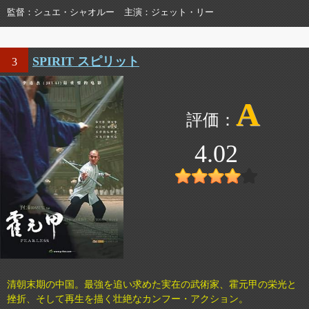
監督
シュエ・シャオルー
主演
ジェット・リー
SPIRIT スピリット
3
A
4.02
清朝末期の中国。最強を追い求めた実在の武術家、霍元甲の栄光と
挫折、そして再生を描く壮絶なカンフー・アクション。