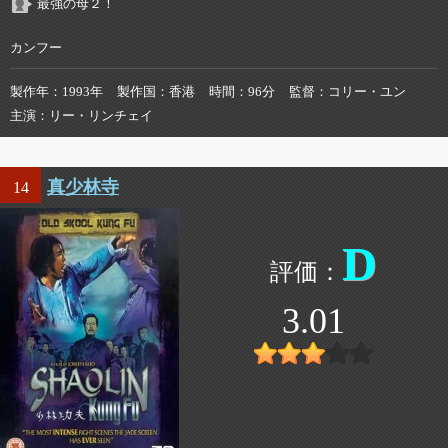
最強の母２！
カンフー
製作年
1993年
製作国
香港
時間
96分
監督
コリー・ユン
主演
リー・リンチェイ
真少林寺
14
D
3.01