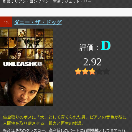
監督
リアン・ヨンツァン
主演
ジェット・リー
ダニー・ザ・ドッグ
15
D
2.92
借金取りのボスに「犬」として育てられた男。ピアノの音色が彼に
人間性を取り戻させる、暴力と再生の物語。
舞台は現代のグラスゴー。高利貸しのバートに戦闘機械として育てられ