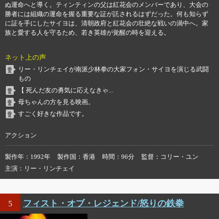
ぬ運命へと導く。ティンティンの父は紅花会のメンバーであり、大会の
勝者には組織の運命を握る重要な証が託されるはずだった。何も知らず
に証を手にしたサイヨは、清朝政府と紅花会の壮絶な戦いの渦中へ。家
族と愛する人を守るため、若き英雄が覚醒の時を迎える。
ネット上の声
リー・リンチェイが南派少林拳の大家フォン・サイヨを演じる武闘
もの
【 死んだ友の勇気に応えなきゃ...
母ちゃんの方を見る映画。
すごく好きな作品です。
アクション
製作年
1992年
製作国
香港
時間
96分
監督
コリー・ユン
主演
リー・リンチェイ
フィスト・オブ・レジェンド/怒りの鉄拳
5