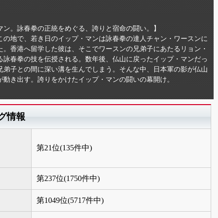
マン。詠春拳の正統をめぐる、誇りと宿命の闘い。】
なこの地で、若き日のイップ・マンは詠春拳の達人チャン・ワースンに
た。香港へ留学した彼は、そこでワースンの兄弟子にあたるリョン・
る詠春拳の技を伝授される。数年後、仏山に戻ったイップ・マンだっ
兄弟子との間に深い溝を生んでしまう。そんな中、日本軍の影が仏山
が動き出す。誇りをかけたイップ・マンの闘いの幕開け。
グ情報
第21位(135件中)
第237位(1750件中)
第1049位(5717件中)