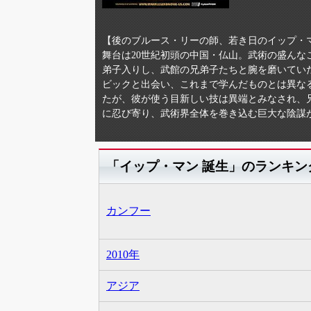
【後のブルース・リーの師、若き日のイップ・
舞台は20世紀初頭の中国・仏山。武術の盛ん
弟子入りし、武館の兄弟子たちと腕を磨いてい
ビックと出会い、これまで学んだものとは異な
たが、彼が使う目新しい技は異端とみなされ、
に忍び寄り、武術界全体を巻き込む巨大な陰謀
「イップ・マン 誕生」のランキン
カンフー
2010年
アジア