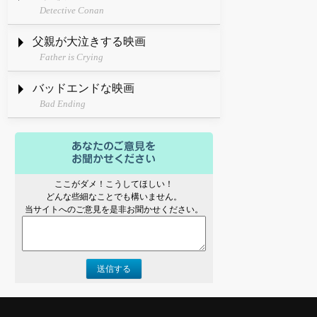
Detective Conan
父親が大泣きする映画
Father is Crying
バッドエンドな映画
Bad Ending
ここがダメ！こうしてほしい！
どんな些細なことでも構いません。
当サイトへのご意見を是非お聞かせください。
送信する