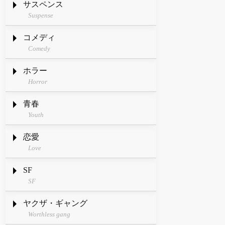
サスペンス
Suspense
コメディ
Comedy
ホラー
Horror
青春
Youth
恋愛
Love
SF
SF
ヤクザ・ギャング
Worthless gang