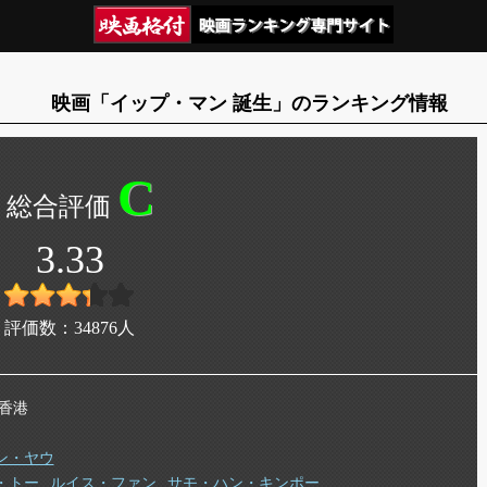
映画「イップ・マン 誕生」のランキング情報
C
3.33
評価数：
34876
人
 香港
ン・ヤウ
・トー
ルイス・ファン
サモ・ハン・キンポー