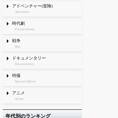
アドベンチャー(冒険)
Adventure
時代劇
Period drama
戦争
War
ドキュメンタリー
Documentary
特撮
Special effects
アニメ
Anime
年代別のランキング