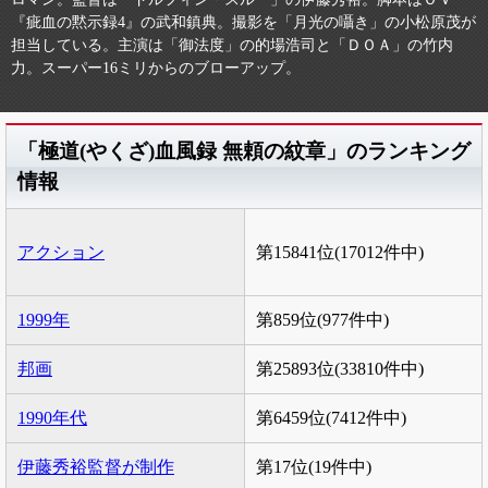
『疵血の黙示録4』の武和鎮典。撮影を「月光の囁き」の小松原茂が
担当している。主演は「御法度」の的場浩司と「ＤＯＡ」の竹内
力。スーパー16ミリからのブローアップ。
「極道(やくざ)血風録 無頼の紋章」のランキング
情報
アクション
第15841位(17012件中)
1999年
第859位(977件中)
邦画
第25893位(33810件中)
1990年代
第6459位(7412件中)
伊藤秀裕監督が制作
第17位(19件中)