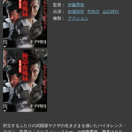
監督
伊藤秀裕
出演
的場浩司
竹内力
山口祥行
種類
アクション
対立するふたりの武闘派ヤクザの生きざまを描いたバイオレンス・
ロマン。監督は「ドルフィン・スルー」の伊藤秀裕。脚本はＯＶ