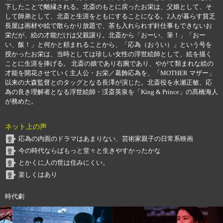
下したことで離縁される。北斎のもとに戻ったお栄は、父娘として、そ
して師弟として、北斎と生涯をともにすることになる。2人が暮らす貧乏
長屋は画材や絵で散らかり放題で、茶も入れられず針仕事もできないお
栄だが、絵の才能だけは父親譲り。北斎から「おーい、筆！」「おー
い、飯！」と何かと頼まれることから、「応為（おうい）」という号を
授かったお栄は、当時としては珍しい女性の浮世絵師として、絵を描く
ことに生涯を捧げる。 北斎の娘であり右腕であり、やがて類まれな絵の
才能を開花させていく主人公・お栄／葛飾応為を、「MOTHER マザー」
以来の大森監督とのタッグとなる長澤が演じた。北斎役を永瀬正敏、応
為の良き理解者となる浮世絵師・渓斎英泉を「King & Prince」の髙橋海人
が務めた。
ネット上の声
応為の内面のドラマはあまりない、芸術家親子の日常系映画
今の時代ならばもっと堂々と生きやすかったかな
とかくに人の世は住みにくい。
楽しくはあり
時代劇