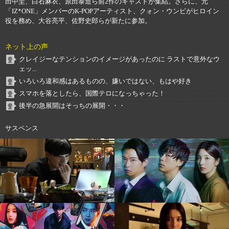
田中圭、白石麻衣、原田泰造ら前2作のキャストが集結。さらに、元
「IZ*ONE」メンバーのK-POPアーティスト、クォン・ウンビがヒロイン
役を務め、大谷亮平、佐野史郎らが新たに参加。
ネット上の声
クレイジーなテンションのイメージがあったのに ラストで意外なウ
ェッ...
いろいろ違和感はあるものの、嫌いではない、もはや好き
スマホを落としたら、国際テロになっちゃった！
後半の急展開はそっちの展開・・・
サスペンス