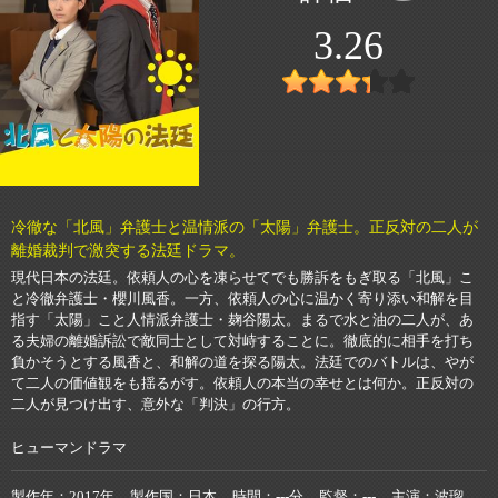
3.26
冷徹な「北風」弁護士と温情派の「太陽」弁護士。正反対の二人が
離婚裁判で激突する法廷ドラマ。
現代日本の法廷。依頼人の心を凍らせてでも勝訴をもぎ取る「北風」こ
と冷徹弁護士・櫻川風香。一方、依頼人の心に温かく寄り添い和解を目
指す「太陽」こと人情派弁護士・麹谷陽太。まるで水と油の二人が、あ
る夫婦の離婚訴訟で敵同士として対峙することに。徹底的に相手を打ち
負かそうとする風香と、和解の道を探る陽太。法廷でのバトルは、やが
て二人の価値観をも揺るがす。依頼人の本当の幸せとは何か。正反対の
二人が見つけ出す、意外な「判決」の行方。
ヒューマンドラマ
製作年
2017年
製作国
日本
時間
---分
監督
---
主演
波瑠