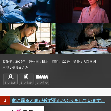
製作年
2025年
製作国
日本
時間
122分
監督
大森立嗣
主演
長澤まさみ
レンタル
レンタル
レンタル
家に帰ると妻が必ず死んだふりをしています。
4