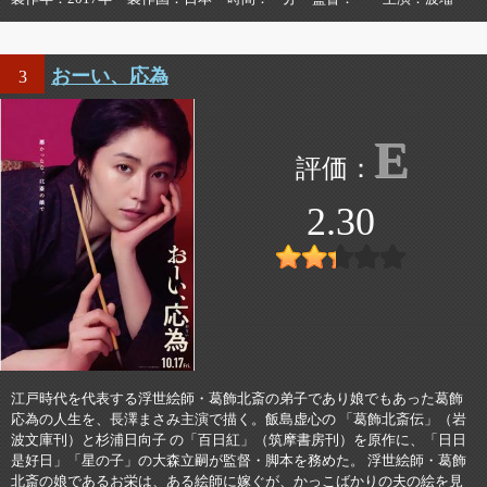
おーい、応為
3
E
2.30
江戸時代を代表する浮世絵師・葛飾北斎の弟子であり娘でもあった葛飾
応為の人生を、長澤まさみ主演で描く。飯島虚心の 「葛飾北斎伝」（岩
波文庫刊）と杉浦日向子 の「百日紅」（筑摩書房刊）を原作に、「日日
是好日」「星の子」の大森立嗣が監督・脚本を務めた。 浮世絵師・葛飾
北斎の娘であるお栄は、ある絵師に嫁ぐが、かっこばかりの夫の絵を見