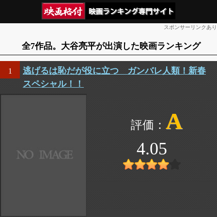
スポンサーリンクあり
全7作品。大谷亮平が出演した映画ランキング
逃げるは恥だが役に立つ ガンバレ人類！新春
1
スペシャル！！
A
4.05