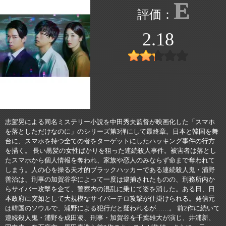
E
2.18
志駕晃による同名ミステリー小説を中田秀夫監督が映画化した「スマホ
を落としただけなのに」のシリーズ第3弾にして最終章。日本と韓国を舞
台に、スマホを持つ全ての者をターゲットにしたハッキング事件の行方
を描く。 長い黒髪の女性ばかりを狙った連続殺人事件。被害者は落とし
たスマホから個人情報を奪われ、家族や恋人のみならず命まで奪われて
しまう。人の心を操る天才的ブラックハッカーである連続殺人鬼・浦野
善治は、刑事の加賀谷学によって一度は逮捕されたものの、刑務所内か
らサイバー攻撃を企て、警察内の混乱に乗じて姿を消した。ある日、日
本政府に突如として大規模なサイバーテロ攻撃が仕掛けられる。発信元
は韓国のソウルで、浦野による犯行だと疑われるが……。 前2作に続いて
連続殺人鬼・浦野を成田凌、刑事・加賀谷を千葉雄大が演じ、井浦新、