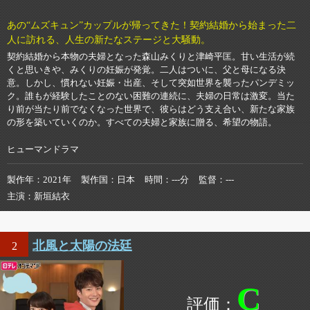
あの“ムズキュン”カップルが帰ってきた！契約結婚から始まった二
人に訪れる、人生の新たなステージと大騒動。
契約結婚から本物の夫婦となった森山みくりと津崎平匡。甘い生活が続
くと思いきや、みくりの妊娠が発覚。二人はついに、父と母になる決
意。しかし、慣れない妊娠・出産、そして突如世界を襲ったパンデミッ
ク。誰もが経験したことのない困難の連続に、夫婦の日常は激変。当た
り前が当たり前でなくなった世界で、彼らはどう支え合い、新たな家族
の形を築いていくのか。すべての夫婦と家族に贈る、希望の物語。
ヒューマンドラマ
製作年
2021年
製作国
日本
時間
---分
監督
---
主演
新垣結衣
北風と太陽の法廷
2
C