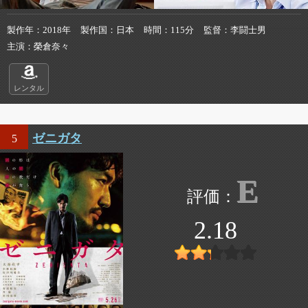
製作年
2018年
製作国
日本
時間
115分
監督
李闘士男
主演
榮倉奈々
レンタル
ゼニガタ
5
E
2.18