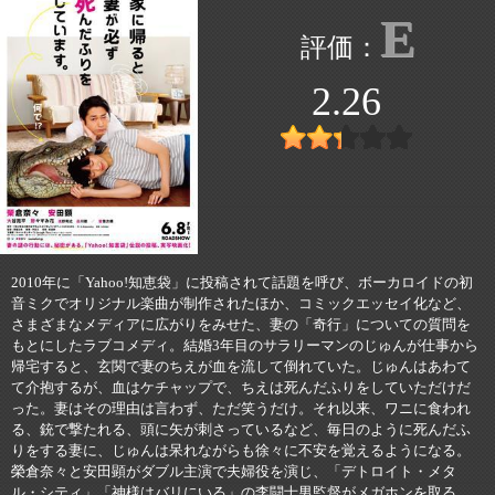
E
2.26
2010年に「Yahoo!知恵袋」に投稿されて話題を呼び、ボーカロイドの初
音ミクでオリジナル楽曲が制作されたほか、コミックエッセイ化など、
さまざまなメディアに広がりをみせた、妻の「奇行」についての質問を
もとにしたラブコメディ。結婚3年目のサラリーマンのじゅんが仕事から
帰宅すると、玄関で妻のちえが血を流して倒れていた。じゅんはあわて
て介抱するが、血はケチャップで、ちえは死んだふりをしていただけだ
った。妻はその理由は言わず、ただ笑うだけ。それ以来、ワニに食われ
る、銃で撃たれる、頭に矢が刺さっているなど、毎日のように死んだふ
りをする妻に、じゅんは呆れながらも徐々に不安を覚えるようになる。
榮倉奈々と安田顕がダブル主演で夫婦役を演じ、「デトロイト・メタ
ル・シティ」「神様はバリにいる」の李闘士男監督がメガホンを取る。