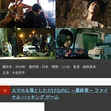
製作年
2018年
製作国
日本
時間
111分
監督
綾部真弥
主演
大谷亮平
スマホを落としただけなのに ～最終章～ ファイ
6
ナル ハッキング ゲーム