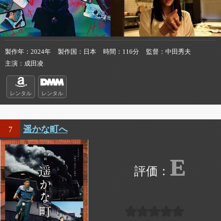
製作年
2024年
製作国
日本
時間
116分
監督
中田秀夫
主演
成田凌
レンタル
レンタル
遥かな町へ
7
E