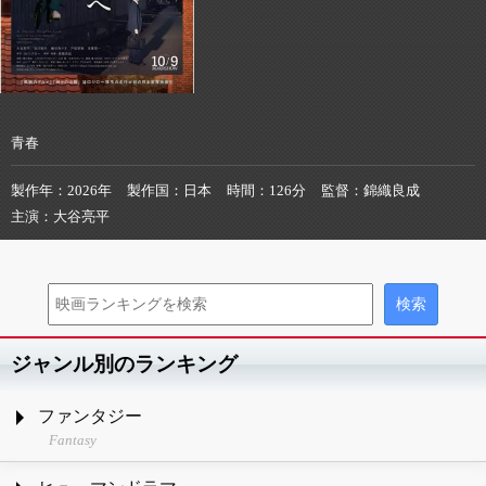
青春
製作年
2026年
製作国
日本
時間
126分
監督
錦織良成
主演
大谷亮平
ジャンル別のランキング
ファンタジー
Fantasy