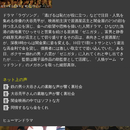
ドラマ「ラヴソング」「逃げるは恥だが役に立つ」などで注目・人気を
集める俳優の大谷亮平が、映画初主演で居酒屋店主と闇金屋の2つの顔を
持つ主人公を演じ、金への欲望や恐怖を描いた人間ドラマ。ひなびた漁
港の路地裏でひっそりと営業を続ける居酒屋「ゼニガタ」。富男と静香
の銭形兄弟が店主として切り盛りするその店は、表向きこそ居酒屋だ
が、深夜0時からは闇金業に姿を変える。10日で3割＝トサンという違法
な高金利で金を貸し、債務者には激しい取立てで追い込んでいた。ある
日、ボクサー崩れの男・八雲が「ゼニガタ」に入れてくれと申し出てき
たが……。監督は園子温作品の助監督として活躍し、「人狼ゲーム マ
ッドランド」のメガホンを取った綾部真弥。
ネット上の声
鉄の男☆大谷さんの素敵な声が響く裏社会
大谷亮平さんの素敵な声が響く裏社会
闇金映画の中ではソフトな方
同情するなら金をくれ
ヒューマンドラマ