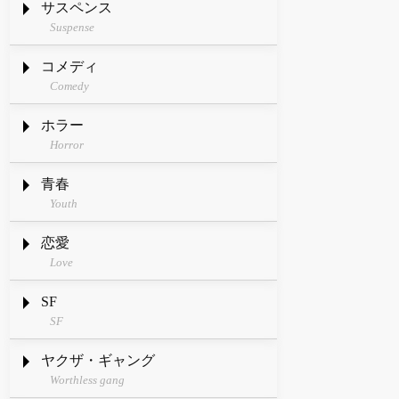
サスペンス
Suspense
コメディ
Comedy
ホラー
Horror
青春
Youth
恋愛
Love
SF
SF
ヤクザ・ギャング
Worthless gang