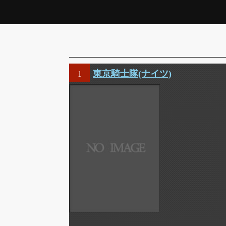
東京騎士隊(ナイツ)
1