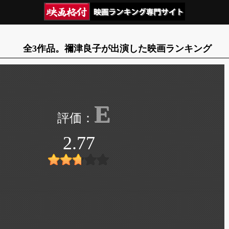
全3作品。禰津良子が出演した映画ランキング
E
2.77