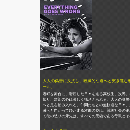
大人の偽善に反抗し、破滅的な道へと突き進む
ール。
港町を舞台に、鬱屈した日々を送る高校生、次郎。
知り、次郎の心は激しく揺さぶられる。大人の身勝
へと足を踏み入れる。仲間たちとの無軌道な日々、
滅へと向かってひた走る次郎の姿は、戦後社会の歪
て彼の怒りの矛先は、すべての元凶である母親とそ