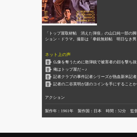
「トップ屋取材帖 消えた弾痕」の山口純一部の脚
ション・ドラマ。撮影は「拳銃無頼帖 明日なき男
ネット上の声
仏像を奪うために散弾銃で被害者の顔を撃ち抜
俺はトップ屋だ～♪
記者クラブの事件記者シリーズが熱血新米記者
記者の二谷英明が謎のコインを手にすることか
アクション
製作年
1961年
製作国
日本
時間
52分
監