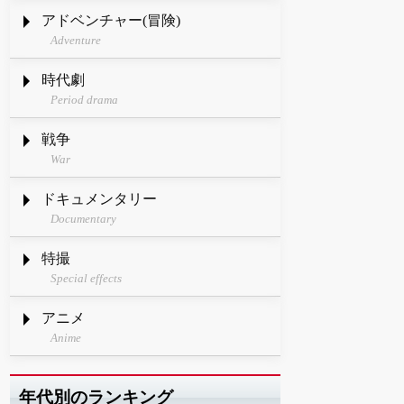
アドベンチャー(冒険)
Adventure
時代劇
Period drama
戦争
War
ドキュメンタリー
Documentary
特撮
Special effects
アニメ
Anime
年代別のランキング