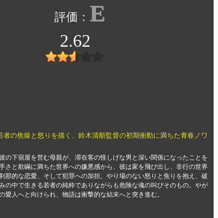
E
2.62
若者の焦燥と怒りを描く、鈴木清順監督の初期衝動に満ちた青春ノワ
彼の下宿屋を営む母親が、滞在客の怪しげな男と深い関係になったことを
手さと欺瞞に満ちた世界への嫌悪感から、彼は家を飛び出し、非行の世界
刹那的な恋愛、そして犯罪への加担。やり場のない怒りと焦りを抱え、破
みの中で生きる若者の純粋でありながらも危険な魂の叫びそのもの。やが
の愛人へと向けられ、物語は衝撃的な結末へと突き進む。