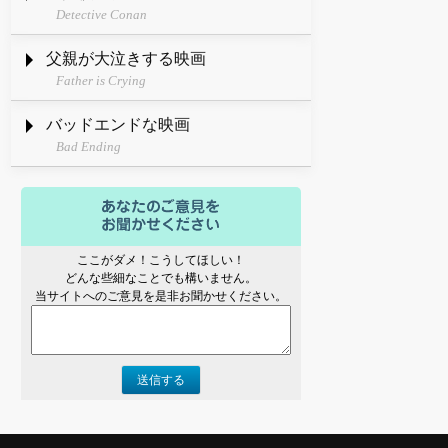
Detective Conan
父親が大泣きする映画
Father is Crying
バッドエンドな映画
Bad Ending
ここがダメ！こうしてほしい！
どんな些細なことでも構いません。
当サイトへのご意見を是非お聞かせください。
送信する