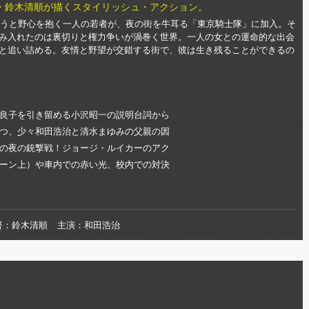
・鈴木清順が描くスタイリッシュ・アクション。
げようと野心を抱く一人の若者が、夜の街を牛耳る「東京騎士隊」に加入。そ
み入れたのは裏切りと権力争いが渦巻く世界。一人の女との運命的な出会
と追い詰める。友情と野望が交錯する街で、彼は生き残ることができるの
良子を引き留める小沢昭一の説明台詞から
つ、少々和田浩治と清水まゆみの父親の因
の夜の銃撃戦！ジョージ・ルイカーのアク
ーン上）や車内での赤い光、校内での対決
督
鈴木清順
主演
和田浩治