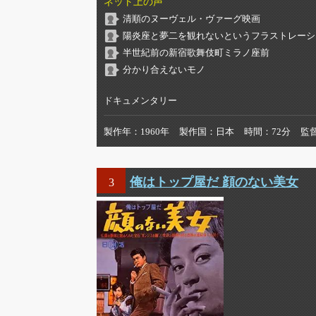
ネット上の声
清順のヌーヴェル・ヴァーグ映画
陽炎座と夢二を観れないというフラストレーシ
半世紀前の新宿歌舞伎町ミラノ座前
分かり合えないモノ
ドキュメンタリー
製作年
1960年
製作国
日本
時間
72分
監
俺はトップ屋だ 顔のない美女
3