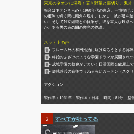
東京のネオンに渦巻く若き野望と裏切り。鬼才
舞台はネオンきらめく1960年代の東京。一旗揚
の度胸で瞬く間に頭角を現す。しかし、彼が足を踏
い、そして対立組織との抗争が、彼を重大な岐路へ
か。ある男の束の間の栄光の物語。
ネット上の声
フレーム外の和田浩治に駆け寄ろうとする祢津
終始おふざけのような学園ドラマが展開されつ
成城学園の校舎がデカい！日活国際会館屋上で
嵯峨善兵の背後でうねる赤いカーテン（スクリ
アクション
製作年
1961年
製作国
日本
時間
81分
監
すべてが狂ってる
2