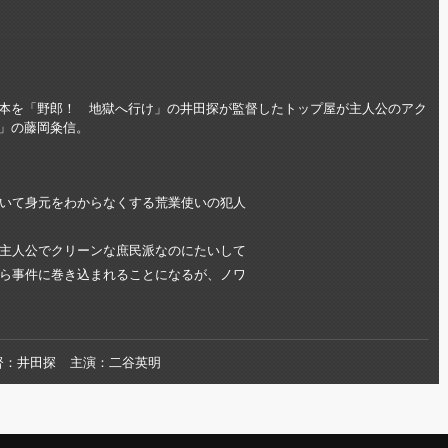
本を「野郎！ 地獄へ行け」の井田探が監督したトップ屋が主人公のアク
」の藤岡粂信。
いて身元をわからなくする荒業使いの犯人
主人公でクリーンな庶民派なのにたいして
ら事件に巻き込まれることになるが、ノワ
督
井田探
主演
二谷英明