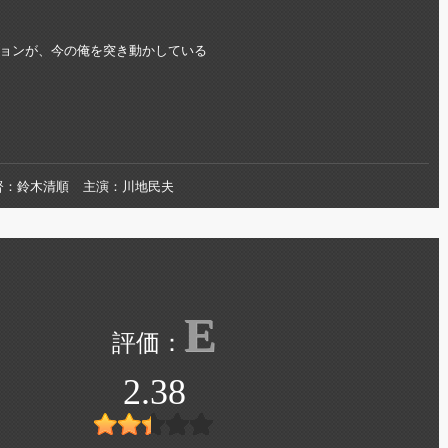
ョンが、今の俺を突き動かしている
督
鈴木清順
主演
川地民夫
E
2.38