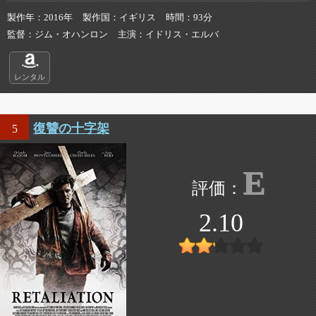
製作年
2016年
製作国
イギリス
時間
93分
監督
ジム・オハンロン
主演
イドリス・エルバ
レンタル
復讐の十字架
5
E
2.10