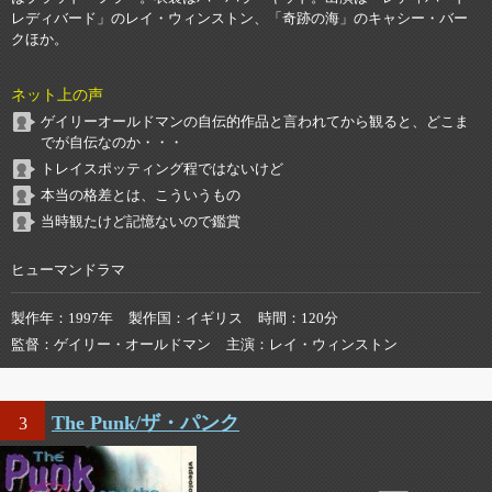
レディバード」のレイ・ウィンストン、「奇跡の海」のキャシー・バー
クほか。
ネット上の声
ゲイリーオールドマンの自伝的作品と言われてから観ると、どこま
でが自伝なのか・・・
トレイスポッティング程ではないけど
本当の格差とは、こういうもの
当時観たけど記憶ないので鑑賞
ヒューマンドラマ
製作年
1997年
製作国
イギリス
時間
120分
監督
ゲイリー・オールドマン
主演
レイ・ウィンストン
The Punk/ザ・パンク
3