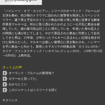
「パイレーツ・オブ・カリビアン」シリーズのオーランド・ブルームが
主演を務め、幼少期のトラウマに囚われた復讐者を熱演したリベンジス
リラー。建て替え予定のカトリック教会の取り壊し作業に従事する解体
作業員マルキーは、何かに取り憑かれたかのように一心不乱に教会を破
壊していた。彼の暴力性は日ごとに増大していき、年老いた母や恋人と
の関係にも溝が生じてしまう。やがて新設された教会に司祭として赴任
してきた男は、25年前、少年だったマルキーに忌まわしい記憶を焼き付
けた張本人だった。マルキーは激しい復讐心に突き動かされ、ハンマー
を手に教会へと向かう。新宿シネマカリテの特集企画「カリコレ2019／
カリテ・ファンタスティック！シネマコレクション2019」（19年7月13日
～8月9日）上映作品。
ネット上の声
オーランド・ブルームの新境地？
ホラーかと思ってた。
わかりにくい
このジャケットはミスリードを招く
サスペンス