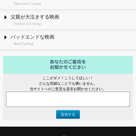
Detective Conan
父親が大泣きする映画
Father is Crying
バッドエンドな映画
Bad Ending
ここがダメ！こうしてほしい！
どんな些細なことでも構いません。
当サイトへのご意見を是非お聞かせください。
送信する