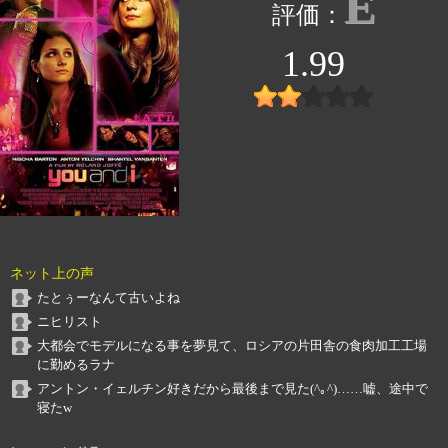
E
1.99
ネット上の声
たとぅーなんて古いよね
ニヒリスト
大都会でモデルになる事を夢見て、ロシアの片田舎の食肉加工工場
に勤めるラナ
アントン・イェルチン好きだから最後まで見た(^｡^)……嘘、途中で
寝たw