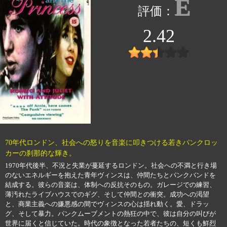
E
2.42
70年代ロンドン、社会への怒りを音楽に叩きつける若きパンクロッ
カーの刹那的な輝き。
1970年代後半、不況と失業が蔓延するロンドン。社会への不満と行き場
のないエネルギーを抱えた青年ヴィンスは、仲間たちとパンクバンドを
結成する。彼らの音楽は、体制への反抗そのもの。ガレージでの練習、
薄汚れたライブハウスでのギグ、そして仲間との衝突。成功への渇望
と、商業主義への嫌悪感の間でヴィンスの心は揺れ動く。愛、ドラッ
グ、そして暴力。パンクムーブメントの熱狂の中で、彼は自分の叫びが
世界に届くと信じていた。時代の象徴となった若者たちの、短くも鮮烈