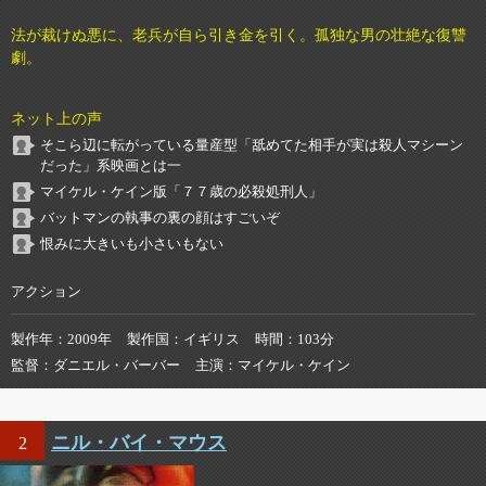
法が裁けぬ悪に、老兵が自ら引き金を引く。孤独な男の壮絶な復讐
劇。
ネット上の声
そこら辺に転がっている量産型「舐めてた相手が実は殺人マシーン
だった」系映画とは一
マイケル・ケイン版「７７歳の必殺処刑人」
バットマンの執事の裏の顔はすごいぞ
恨みに大きいも小さいもない
アクション
製作年
2009年
製作国
イギリス
時間
103分
監督
ダニエル・バーバー
主演
マイケル・ケイン
ニル・バイ・マウス
2