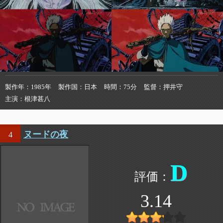
製作年
1985年
製作国
日本
時間
75分
監督
押井守
主演
根津甚八
ヌードの夜
4
D
3.14