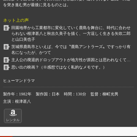
を突き進む男が最後に見るものとは。
ネット上の声
田園地帯から工業都市に変化していく鹿島を舞台に、時代に合わせ
られない根津甚八と秋吉久美子を描く、一方逞しく生きる矢吹二郎
と山口美也子
茨城県鹿島市といえば、今では〝鹿島アントラーズ〟ですっかり有
名になったが、かつて
主人公の廃退的ドロップアウトが地方性が原因とは思われなくて…
思い出の映画？（※感想ではなく私的なメモです。）
ヒューマンドラマ
製作年
1982年
製作国
日本
時間
130分
監督
柳町光男
主演
根津甚八
レンタル