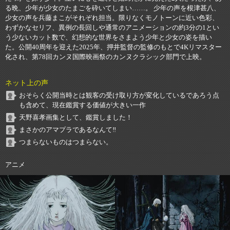
る晩、少年が少女のたまごを砕いてしまい……。 少年の声を根津甚八、
少女の声を兵藤まこがそれぞれ担当。限りなくモノトーンに近い色彩、
わずかなセリフ、異例の長回しや通常のアニメーションの約3分の1とい
う少ないカット数で、幻想的な世界をさまよう少年と少女の姿を描い
た。公開40周年を迎えた2025年、押井監督の監修のもとで4Kリマスター
化され、第78回カンヌ国際映画祭のカンヌクラシック部門で上映。
ネット上の声
おそらく公開当時とは観客の受け取り方が変化しているであろう点
も含めて、現在鑑賞する価値が大きい一作
天野喜孝画集として、鑑賞しました！
まさかのアマプラであるなんて‼️
つまらないものはつまらない。
アニメ