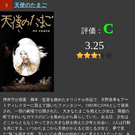
天使のたまご
3
C
3.25
押井守が原案・脚本・監督を務めたオリジナル作品で、天野喜孝をアー
トディレクターに迎えて描いたファンタジー。1985年にOVAとして発表
され、一部の劇場で公開された。 大きなたまごを抱えた少女は、廃墟の
町できれいなガラスのビンを集めながら暮らしていた。ある日、少女は
どこからともなくやってきた大きな銃を抱えた少年と出会い、2人は行動
を共にする。いつかたまごから天使がかえると信じる少女と、夢で見
た“鳥”を探す少年。互いに心を通わせ始めたかに見えた2人だったが、あ