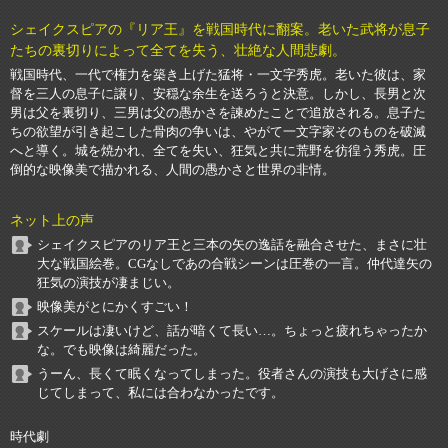
シェイクスピアの『リア王』を戦国時代に翻案。老いた武将が息子
たちの裏切りによって全てを失う、壮絶な人間悲劇。
戦国時代、一代で権力を築き上げた猛将・一文字秀虎。老いた彼は、家
督を三人の息子に譲り、安穏な余生を送ろうと決意。しかし、長男と次
男は父を裏切り、三男は父の愚かさを諫めたことで追放される。息子た
ちの欲望が引き起こした骨肉の争いは、やがて一文字家そのものを破滅
へと導く。城を焼かれ、全てを失い、狂気と共に荒野を彷徨う秀虎。圧
倒的な映像美で描かれる、人間の愚かさと世界の非情。
ネット上の声
シェイクスピアのリア王と三本の矢の逸話を融合させた、まさに壮
大な戦国絵巻。CGなしであの合戦シーンは圧巻の一言。仲代達矢の
狂気の演技が凄まじい。
映像美がとにかくすごい！
スケールは凄いけど、話が暗くて長い…。ちょっと疲れちゃったか
な。でも映像は綺麗だった。
うーん、長くて眠くなってしまった。役者さんの演技も大げさに感
じてしまって、私には合わなかったです。
時代劇