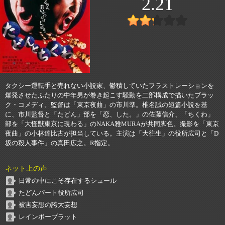
2.21
タクシー運転手と売れない小説家、鬱積していたフラストレーションを
爆発させたふたりの中年男が巻き起こす騒動を二部構成で描いたブラッ
ク・コメディ。監督は「東京夜曲」の市川準。椎名誠の短篇小説を基
に、市川監督と「たどん」部を「恋、した。」の佐藤信介、「ちくわ」
部を「大怪獣東京に現わる」のNAKA雅MURAが共同脚色。撮影を「東京
夜曲」の小林達比古が担当している。主演は「大往生」の役所広司と「D
坂の殺人事件」の真田広之。R指定。
ネット上の声
日常の中にこそ存在するシュール
たどんパート役所広司
被害妄想の誇大妄想
レインボーブラット