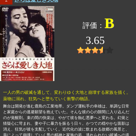
B
3.65
一人の男の破滅を通して、変わりゆく大地と崩壊する家族を描く。
薬物に溺れ、狂気へと堕ちていく衝撃の物語。
舞台は開発が進む鹿島の工業地帯。ダンプ運転手の幸雄は、単調な日常
と家庭からの逃避願望を抱えていた。そんな彼の心の隙間に入り込んだ
のが覚醒剤。束の間の快楽は、やがて彼を蝕む悪夢へと変わる。幻覚と
猜疑心に苛まれ、妻や子に暴力を振るう日々。かつての穏やかな面影は
消え、狂気が彼を支配していく。近代化の波に飲まれる故郷の風景と、
薬によって崩壊していく男の精神と家族の姿。逃れられない破滅への道