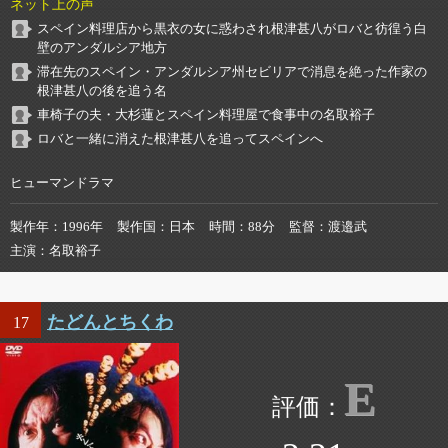
ネット上の声
スペイン料理店から黒衣の女に惑わされ根津甚八がロバと彷徨う白
壁のアンダルシア地方
滞在先のスペイン・アンダルシア州セビリアで消息を絶った作家の
根津甚八の後を追う名
車椅子の夫・大杉蓮とスペイン料理屋で食事中の名取裕子
ロバと一緒に消えた根津甚八を追ってスペインへ
ヒューマンドラマ
製作年
1996年
製作国
日本
時間
88分
監督
渡邉武
主演
名取裕子
たどんとちくわ
17
E