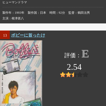
ヒューマンドラマ
製作年
1993年
製作国
日本
時間
92分
監督
鶴田法男
主演
根津甚八
ボビーに首ったけ
13
E
2.54