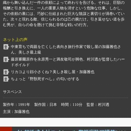
織から舞い込んだ一件の依頼によって終わりを告げる。それは、巨額の
報酬と引き換えに、一人の重要人物を消すという危険な仕事。しかし、
その依頼の裏には、巧妙に仕組まれた巨大な陰謀と裏切りが渦巻いてい
た。次々と現れる敵、信じられるのは己の腕だけ。引き返せない道を歩
む男が、自らの命を懸けて挑む非情な戦いの行方。
ネット上の声
中東育ちで両親を亡くした表向き旅行作家で殺し屋の加藤雅也さ
ん、美しさ最上級
藤原審爾原作を永原秀一と満友敬司が脚色、村川透が監督したハー
ドボイルド
リカコより顔小さくね？美しき殺し屋・加藤雅也
ちょっと『野獣死すべし』の匂いがする
サスペンス
製作年
1991年
製作国
日本
時間
110分
監督
村川透
主演
加藤雅也