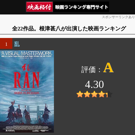
スポンサーリンクあり
全22作品。根津甚八が出演した映画ランキング
乱
1
A
4.30