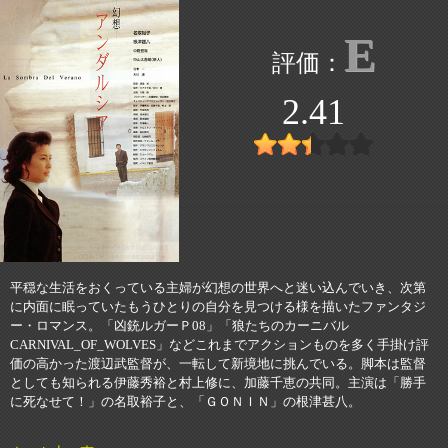
E
2.41
平穏な生活をおくっている主婦が幻想の世界へと迷い込んでいき、次第
に内面に眠っていたもうひとりの自分を見つける様を描いたファンタジ
ー・ロマンス。「凶銃ルガーＰ08」「狼たちのカーニバル
CARNIVAL_OF_WOLVES」などこれまでアクションものを多く手掛け評
価の高かった渡辺武監督が、一転して新境地に挑んでいる。脚本は監督
としても知られる伊藤秀裕と村上修に、加藤千恵の共同。主演は「勝手
に死なせて！」の名取裕子と、「ＧＯＮＩＮ」の根津甚八。