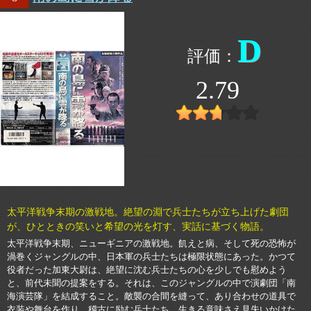
D
2.79
太平洋戦争末期の激戦地。絶望の淵で兵士たちが立ち上げた劇団
が、ひとときの笑いと希望の光を灯す、実話に基づく物語。
太平洋戦争末期、ニューギニアの激戦地。飢えと病、そして死の恐怖が
渦巻くジャングルの中、日本軍の兵士たちは極限状態にあった。かつて
役者だった加東大尉は、絶望に沈む兵士たちの心を少しでも慰めよう
と、前代未聞の提案をする。それは、このジャングルの中で演劇団「南
海演芸隊」を結成すること。敵襲の合間を縫って、あり合わせの道具で
衣装や舞台を作り、稽古に励む兵士たち。生きる意味さえ見失いかけた