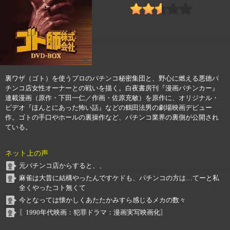
裏ワザ（ゴト）を使うプロのパチンコ秘密集団と、野心に燃える悪徳パ
チンコ店女性オーナーとの戦いを描く。白夜書房刊『漫画パチンカー』
連載漫画（原作・下田一仁／作画・佐原充敏）を原作に、オリジナル・
ビデオ『ほんとにあった怖い話』などの鶴田法男の劇場映画デビュー
作。ゴトの手口やホールの裏操作など、パチンコ業界の裏側が公開され
ている。
ネット上の声
元パチンコ店からすると、、
麻雀は大昔に結構やったんですケドも、パチンコの方は…てーと私
全くやったコト無くて
今となっては懐かしくあたたかみすら感じるメカの数々
〖1990年代映画：犯罪ドラマ：漫画実写映画化〗