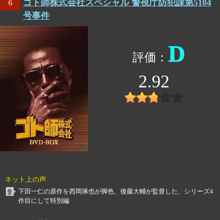
ゴト師株式会社スペシャル 警視庁防犯課第5104
6
号事件
D
2.92
ネット上の声
下田一仁の原作を西岡琢也が脚色、後藤大輔が監督した、シリーズ4
作目にして特別編