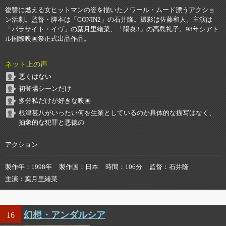
復讐に燃える女ヒットマンの姿を描いたノワール・ムード漂うアクショ
ン活劇。監督・脚本は「GONIN2」の石井隆。撮影は佐藤和人。主演は
「パラサイト・イヴ」の葉月里緒菜、「陽炎3」の高島礼子。98年シアト
ル国際映画祭正式出品作品。
ネット上の声
悪くはない
初登場シーンだけ
多分私だけが好きな映画
根津甚八がいったい何を生業としているのか具体的な描写はなく、
抽象的な犯罪と悪徳の
アクション
製作年
1998年
製作国
日本
時間
106分
監督
石井隆
主演
葉月里緒菜
幻想・アンダルシア
16