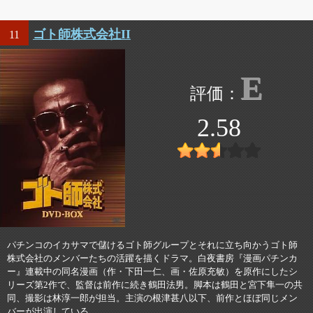
ゴト師株式会社II
11
E
2.58
パチンコのイカサマで儲けるゴト師グループとそれに立ち向かうゴト師
株式会社のメンバーたちの活躍を描くドラマ。白夜書房『漫画パチンカ
ー』連載中の同名漫画（作・下田一仁、画・佐原充敏）を原作にしたシ
リーズ第2作で、監督は前作に続き鶴田法男。脚本は鶴田と宮下隼一の共
同、撮影は林淳一郎が担当。主演の根津甚八以下、前作とほぼ同じメン
バーが出演している。