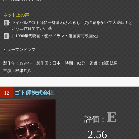
ネット上の声
ライバルのゴト師に一杯喰わされるも、更に裏をかいて大逆転！と
いう二作目ですが、基
〖1990年代映画：犯罪ドラマ：漫画実写映画化〗
ヒューマンドラマ
製作年
1994年
製作国
日本
時間
92分
監督
鶴田法男
主演
根津甚八
ゴト師株式会社
12
E
2.56