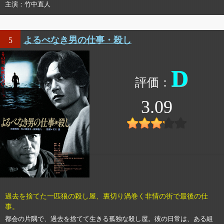
主演
竹中直人
よるべなき男の仕事・殺し
5
D
3.09
過去を捨てた一匹狼の殺し屋、裏切り渦巻く非情の街で最後の仕
事。
都会の片隅で、過去を捨てて生きる孤独な殺し屋。彼の日常は、ある組