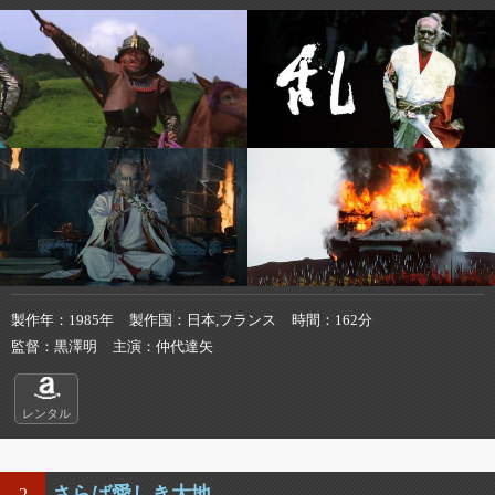
製作年
1985年
製作国
日本,フランス
時間
162分
監督
黒澤明
主演
仲代達矢
レンタル
さらば愛しき大地
2