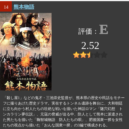
熊本物語
14
E
2.52
「殺し屋1」などの鬼才・三池崇史監督が、熊本県の歴史や民話をモチー
フに撮りあげた歴史ドラマ。実在するトンネル遺跡を舞台に、大和朝廷
に立ち向かう村人たちの壮絶な戦いを描いた神話ロマン「隧穴幻想 ト
ンカラリン夢伝説」、元寇の脅威が迫る中、防人として熊本に派遣され
た男たちを描いた「鞠智城物語 防人たちの唄」、肥後国衆一揆を女性
たちの視点から描いた「おんな国衆一揆」の3編で構成される。