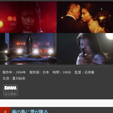
製作年
1994年
製作国
日本
時間
108分
監督
石井隆
主演
夏川結衣
レンタル
南の島に雪が降る
8