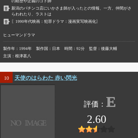
の経歴や正義のゴト師
新潟のパチンコ店にいかさま師が入ったとの情報、一方、仲間がさ
らわれたり、ラストは
〖1990年代映画：犯罪ドラマ：漫画実写映画化〗
ヒューマンドラマ
製作年
1994年
製作国
日本
時間
92分
監督
後藤大輔
主演
根津甚八
天使のはらわた 赤い閃光
10
E
2.60