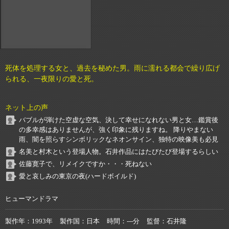
死体を処理する女と、過去を秘めた男。雨に濡れる都会で繰り広げ
られる、一夜限りの愛と死。
ネット上の声
バブルが弾けた空虚な空気、決して幸せになれない男と女…鑑賞後
の多幸感はありませんが、強く印象に残りますね。 降りやまない
雨、闇を照らすシンボリックなネオンサイン、独特の映像美も必見
名美と村木という登場人物。石井作品にはたびたび登場するらしい
佐藤寛子で、リメイクですか・・・死ねない
愛と哀しみの東京の夜(ハードボイルド)
ヒューマンドラマ
製作年
1993年
製作国
日本
時間
---分
監督
石井隆