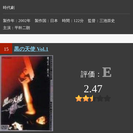
時代劇
製作年
2002年
製作国
日本
時間
122分
監督
三池崇史
主演
平幹二朗
黒の天使 Vol.1
15
E
2.47