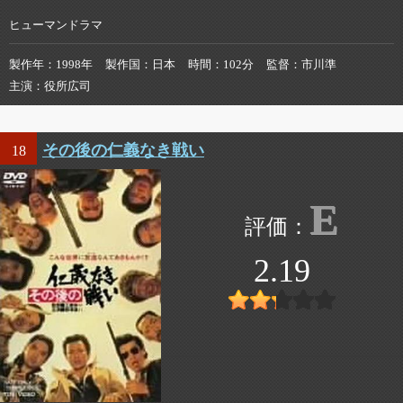
ヒューマンドラマ
製作年
1998年
製作国
日本
時間
102分
監督
市川準
主演
役所広司
その後の仁義なき戦い
18
E
2.19