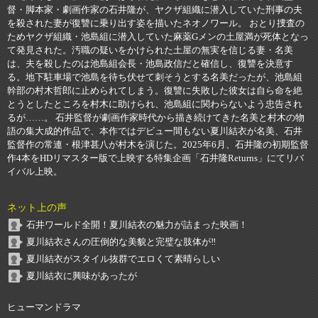
督・脚本家・劇画作家の石井隆が、ヤクザ組織に潜入していた刑事の夫
を殺された妻が復讐に乗り出す姿を描いたネオノワール。 おとり捜査の
ためヤクザ組織・池島組に潜入していた麻薬Gメンの土屋満が死体となっ
て発見された。汚職の疑いをかけられた土屋の無実を信じる妻・名美
は、夫を殺したのは池島組会長・池島政信だと確信し、復讐を決意す
る。地下駐車場で池島を待ち伏せて刺そうとする名美だったが、池島組
幹部の村木哲郎に止められてしまう。復讐に失敗した彼女は自ら命を絶
とうとしたところを村木に助けられ、池島組に関わらないよう忠告され
るが……。 石井監督が劇画作家時代から描き続けてきた名美と村木の物
語の集大成的作品で、本作ではデビュー間もない夏川結衣が名美、石井
監督作の常連・根津甚八が村木を演じた。2025年6月、石井隆の初期監督
作4本をHDリマスター版で上映する特集企画「石井隆Returns」にてリバ
イバル上映。
ネット上の声
石井ワールド全開！夏川結衣の魅力が詰まった映画！
夏川結衣さんの圧倒的な美貌と完璧な肢体が‼︎
夏川結衣がスタイル抜群でエロくて素晴らしい
夏川結衣に興味があったが
ヒューマンドラマ