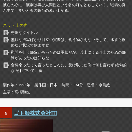
彼らの心に、演劇は再び人間性という名の灯をともしていく。戦場の真
ん中で、笑いと涙の舞台の幕が上がる。
ネット上の声
秀逸なタイトル
無駄な描写ばかり目立つ実際は、食う物さえないそして、水すら飲
めない状況で飲まず食
慰問を行う部隊があったのは承知だが、兵士による兵士のための部
隊があったのは知らな
食料余ったって言ったところに、受け取った側は何も言わず 絶句的
な それでいて、食
製作年
1995年
製作国
日本
時間
134分
監督
水島総
主演
高橋和也
ゴト師株式会社III
9