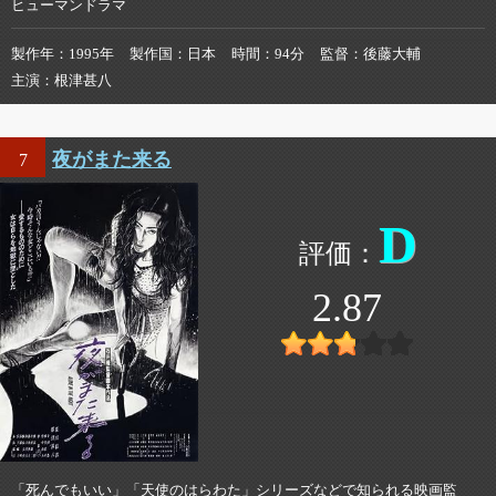
ヒューマンドラマ
製作年
1995年
製作国
日本
時間
94分
監督
後藤大輔
主演
根津甚八
夜がまた来る
7
D
2.87
「死んでもいい」「天使のはらわた」シリーズなどで知られる映画監