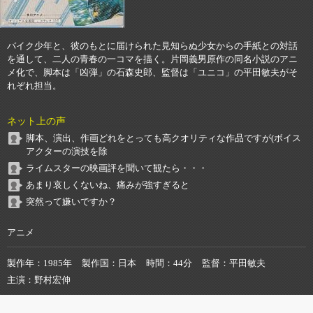
バイク少年と、彼のもとに届けられた見知らぬ少女からの手紙との対話
を通して、二人の青春の一コマを描く。片岡義男原作の同名小説のアニ
メ化で、脚本は「凶弾」の石森史郎、監督は「ユニコ」の平田敏夫がそ
れぞれ担当。
ネット上の声
脚本、演出、作画どれをとっても高クオリティな作品ですが(ボイス
アクターの演技を除
ライムスターの映画評を聞いて観たら・・・
あまり哀しくないね、痛みが強すぎると
突然って嫌いですか？
アニメ
製作年
1985年
製作国
日本
時間
44分
監督
平田敏夫
主演
野村宏伸