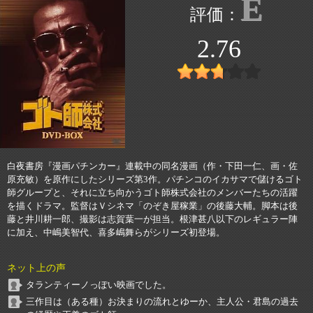
E
2.76
白夜書房『漫画パチンカー』連載中の同名漫画（作・下田一仁、画・佐
原充敏）を原作にしたシリーズ第3作。パチンコのイカサマで儲けるゴト
師グループと、それに立ち向かうゴト師株式会社のメンバーたちの活躍
を描くドラマ。監督はＶシネマ「のぞき屋稼業」の後藤大輔。脚本は後
藤と井川耕一郎、撮影は志賀葉一が担当。根津甚八以下のレギュラー陣
に加え、中嶋美智代、喜多嶋舞らがシリーズ初登場。
ネット上の声
タランティーノっぽい映画でした。
三作目は（ある種）お決まりの流れとゆーか、主人公・君島の過去