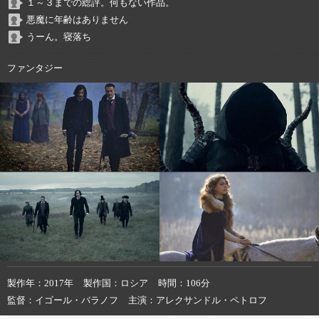
１～３までの総評。何もない作品。
悪魔に年齢はありません
うーん。寝落ち
ファンタジー
製作年
2017年
製作国
ロシア
時間
106分
監督
イゴール・バラノフ
主演
アレクサンドル・ペトロフ