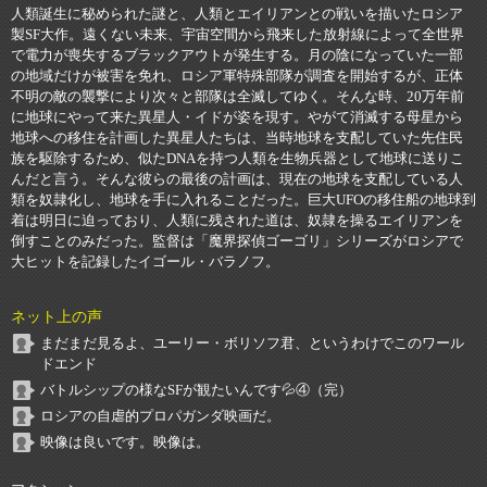
人類誕生に秘められた謎と、人類とエイリアンとの戦いを描いたロシア
製SF大作。遠くない未来、宇宙空間から飛来した放射線によって全世界
で電力が喪失するブラックアウトが発生する。月の陰になっていた一部
の地域だけが被害を免れ、ロシア軍特殊部隊が調査を開始するが、正体
不明の敵の襲撃により次々と部隊は全滅してゆく。そんな時、20万年前
に地球にやって来た異星人・イドが姿を現す。やがて消滅する母星から
地球への移住を計画した異星人たちは、当時地球を支配していた先住民
族を駆除するため、似たDNAを持つ人類を生物兵器として地球に送りこ
んだと言う。そんな彼らの最後の計画は、現在の地球を支配している人
類を奴隷化し、地球を手に入れることだった。巨大UFOの移住船の地球到
着は明日に迫っており、人類に残された道は、奴隷を操るエイリアンを
倒すことのみだった。監督は「魔界探偵ゴーゴリ」シリーズがロシアで
大ヒットを記録したイゴール・バラノフ。
ネット上の声
まだまだ見るよ、ユーリー・ボリソフ君、というわけでこのワール
ドエンド
バトルシップの様なSFが観たいんです💦④（完）
ロシアの自虐的プロパガンダ映画だ。
映像は良いです。映像は。