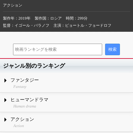
アクション
製作年
2019年
製作国
ロシア
時間
299分
監督
イゴール・バラノフ
主演
ピョートル・フョードロフ
ジャンル別のランキング
ファンタジー
Fantasy
ヒューマンドラマ
Human drama
アクション
Action