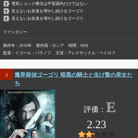
電気ショック療法は平賀源内だけではない
見えないお友達を増やし続けるゴーゴリ
見えないお友達を増やし続けるゴーゴリ
ファンタジー
製作年
2018年
製作国
ロシア
時間
99分
監督
イゴール・バラノフ
主演
アレクサンドル・ペトロフ
魔界探偵ゴーゴリ 暗黒の騎士と生け贄の美女た
3
ち
E
2.23