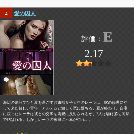
愛の囚人
4
E
2.17
海辺の別荘でひと夏を過ごすお嬢様女子大生のレーラは、家の修理にや
って来た貧しい青年・アルテムと激しく恋に落ちる。夏が終わり、自宅
に戻ったレーラは彼との交際を両親に反対されるが、2人は駆け落ち同然
で結ばれる。しかしレーラの家庭に不幸が訪れ…。