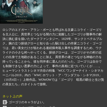
ロシアのエドガー・アラン・ポーとも呼ばれる文豪ニコライ・ゴーゴリ
を主人公に、異世界とつながる闇の力に覚醒したゴーゴリが難事件の解
決に挑む姿を描いたダークファンタジー。1829年、サンクトペテルブル
ク。腕の立つ探偵グローと知り合った駆け出しの作家ニコライ・ゴーゴ
リは、若い美女だけが狙われる連続猟奇殺人事件を調査するため、ウク
ライナの小さな村へやってくる。探偵グローは、ゴーゴリがその村の近
くの出身で土地勘があることに加え、異世界の者とつながる神秘の力を
持っていることから、彼を同伴者に選んだのだった。ゴーゴリは自分で
も制御できない悪夢の力によって、事件の真相に近づいていくが……。
ヒューマントラストシネマ渋谷の特集「WCC ワンダーナイト・シネマカ
ーニバル2019」内の「WWC ホワット・ア・ワンダフル・シネマ2019」
（10月4日～）上映作品。WOWOWでは「ゴーゴリ 暗黒の騎士と生け贄
の美女たち」のタイトルで放映。
ネット上の声
ゴーゴリのキャラがよい。