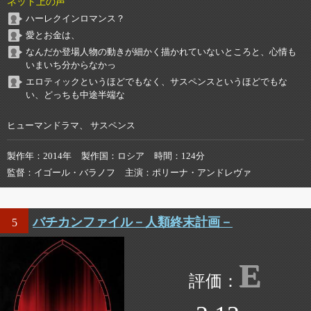
ネット上の声
ハーレクインロマンス？
愛とお金は、
なんだか登場人物の動きが細かく描かれていないところと、心情も
いまいち分からなかっ
エロティックというほどでもなく、サスペンスというほどでもな
い、どっちも中途半端な
ヒューマンドラマ、 サスペンス
製作年
2014年
製作国
ロシア
時間
124分
監督
イゴール・バラノフ
主演
ポリーナ・アンドレヴァ
バチカンファイル－人類終末計画－
5
E