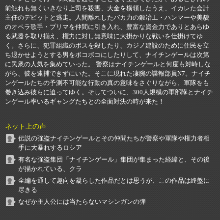
前触れも無くいきなり上司を殺害、大金を横領したうえ、イカレた会計
主任のデビットと逃走。人間離れしたバカ力の鍛冶工・ハンマーや美貌
のオペラ歌手・プリマを仲間に引き入れ、豊富な資金力でありとあらゆ
る武器を取り揃え、権力に対し無意味に大掛かりな戦いを仕掛けてゆ
く。さらに、犯罪組織のボスを殺したり、カジノ建設のために住民を立
ち退かせようとする男をボコボコにしたりして、ナイチンゲールは次第
に民衆の人気を集めていった。 警察はナイチンゲールと何度も対峙しな
がら、彼を逮捕できずにいた。そこに現れた凄腕の諜報部員N7。ナイチ
ンゲールたちの予測不可能な行動の真の意味をさぐりながら、軍隊をも
巻き込み彼らに迫ってゆく。そしてついに、300人規模の軍部隊とナイチ
ンゲール率いるギャングたちとの全面対決の時が来た！
ネット上の声
伝説の強盗ナイチンゲールとその仲間たちが警察や軍隊や権力者相
手に大暴れするロシア
有名な強盗集団「ナイチンゲール」集団が集まった経緯と、その後
が描かれている、クラ
全編を通して趣向を凝らした作品だとは思うが、この作品は終盤に
尽きる
なぜか主人公には当たらないマシンガンの弾