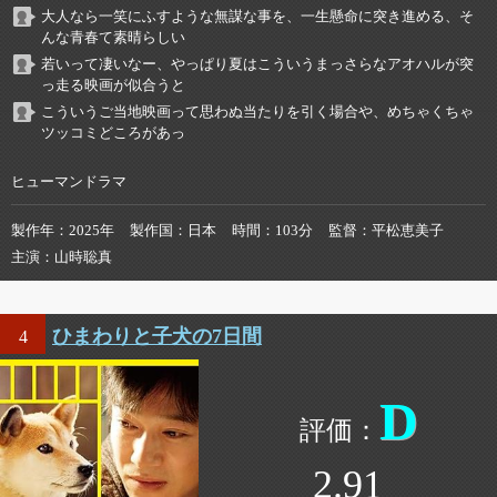
大人なら一笑にふすような無謀な事を、一生懸命に突き進める、そ
んな青春て素晴らしい
若いって凄いなー、やっぱり夏はこういうまっさらなアオハルが突
っ走る映画が似合うと
こういうご当地映画って思わぬ当たりを引く場合や、めちゃくちゃ
ツッコミどころがあっ
ヒューマンドラマ
製作年
2025年
製作国
日本
時間
103分
監督
平松恵美子
主演
山時聡真
ひまわりと子犬の7日間
4
D
2.91