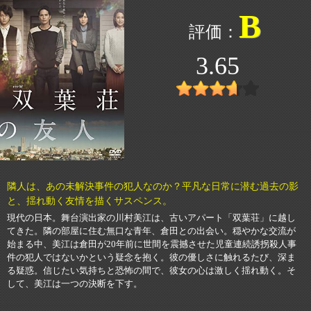
B
3.65
隣人は、あの未解決事件の犯人なのか？平凡な日常に潜む過去の影
と、揺れ動く友情を描くサスペンス。
現代の日本。舞台演出家の川村美江は、古いアパート「双葉荘」に越し
てきた。隣の部屋に住む無口な青年、倉田との出会い。穏やかな交流が
始まる中、美江は倉田が20年前に世間を震撼させた児童連続誘拐殺人事
件の犯人ではないかという疑念を抱く。彼の優しさに触れるたび、深ま
る疑惑。信じたい気持ちと恐怖の間で、彼女の心は激しく揺れ動く。そ
して、美江は一つの決断を下す。