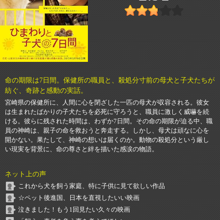
命の期限は7日間。保健所の職員と、殺処分寸前の母犬と子犬たちが
紡ぐ、奇跡と感動の実話。
宮崎県の保健所に、人間に心を閉ざした一匹の母犬が収容される。彼女
は生まれたばかりの子犬たちを必死に守ろうと、職員に激しく威嚇を続
ける。彼らに残された時間は、わずか7日間。その命の期限が迫る中、職
員の神崎は、親子の命を救おうと奔走する。しかし、母犬は頑なに心を
開かない。果たして、神崎の想いは届くのか。動物の殺処分という厳し
い現実を背景に、命の尊さと絆を描いた感涙の物語。
ネット上の声
これから犬を飼う家庭、特に子供に見て欲しい作品
☆ペット後進国、日本を直視したいい映画
泣きました！もう1回見たい久々の映画