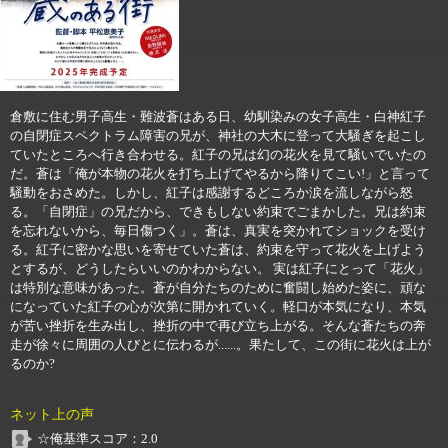
倉敷に住む男子高生・難波蒼はある日、幼馴染みの女子高生・白神紅子
の自閉症スペクトラム障害の兄が、神社の大木に登って大騒ぎを起こし
ていたところへ行き合わせる。紅子の兄は幻の花火を見て騒いでいたの
だ。蒼は「俺が本物の花火を打ち上げてやるから降りてこい!」と言って
騒動をおさめた。しかし、紅子は感謝するどころか涙を流しながら怒
る。「自閉症」の兄だから、できもしない約束でごまかした。兄は約束
を忘れないから、毎日傷つく」。蒼は、真実を突かれてショックを受け
る。紅子に密かな思いを寄せていた蒼は、約束を守って花火を上げよう
とするが、どうしたらいいのかわからない。 実は紅子にとって「花火」
は特別な意味があった。蒼が自分たちのために奮闘し始めた姿に、頑な
になっていた紅子の心が次第に開かれていく。軽口が本気になり、本気
が苦い挫折を生み出し、挫折の中で再び立ち上がる。そんな蒼たちの奔
走が徐々に周囲の人びとに伝わるが......。果たして、この街に花火は上が
るのか?
ネット上の声
☆俺基準スコア：2.0