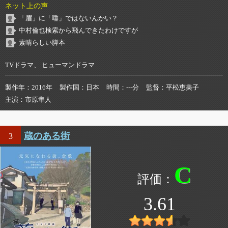
ネット上の声
「眉」に「唾」ではないんかい？
中村倫也検索から飛んできたわけですが
素晴らしい脚本
TVドラマ、 ヒューマンドラマ
製作年
2016年
製作国
日本
時間
---分
監督
平松恵美子
主演
市原隼人
蔵のある街
3
C
3.61