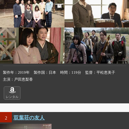
製作年
2019年
製作国
日本
時間
119分
監督
平松恵美子
主演
戸田恵梨香
レンタル
双葉荘の友人
2