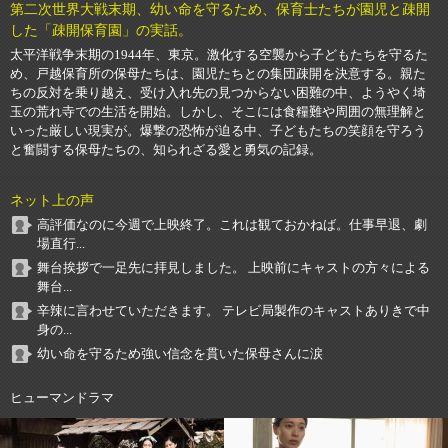
第二次世界大戦末期、幼い命を守るため、保育士たちが園児と疎開
した「疎開保育園」の実話。
太平洋戦争末期の1944年、東京。激化する空襲から子どもたちを守るた
め、戸越保育所の保母たちは、園児たちとの集団疎開を決意する。親た
ちの反対を乗り越え、受け入れ先の見つからない困難の中、ようやく埼
玉の荒れ寺での生活を開始。しかし、そこには食糧難や周囲の無理解と
いった厳しい現実が。爆撃の恐怖が迫る中、子どもたちの笑顔を守ろう
と奮闘する保母たちの、知られざる愛と勇気の記録。
ネット上の声
高評価なのに今週で上映終了。これは観ておかねば。仕事早退、劇
場直行...
舞台挨拶で一足先に拝見しました。 上映前にキャストの方々による
舞台...
辛辣に言わせていただきます。 テレビ局製作のキャストありきで中
身の...
幼い命を守るため強い信念を貫いた保母さんに涙
ヒューマンドラマ