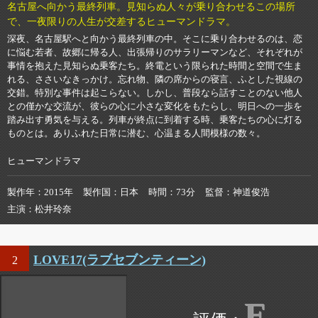
名古屋へ向かう最終列車。見知らぬ人々が乗り合わせるこの場所
で、一夜限りの人生が交差するヒューマンドラマ。
深夜、名古屋駅へと向かう最終列車の中。そこに乗り合わせるのは、恋
に悩む若者、故郷に帰る人、出張帰りのサラリーマンなど、それぞれが
事情を抱えた見知らぬ乗客たち。終電という限られた時間と空間で生ま
れる、ささいなきっかけ。忘れ物、隣の席からの寝言、ふとした視線の
交錯。特別な事件は起こらない。しかし、普段なら話すことのない他人
との僅かな交流が、彼らの心に小さな変化をもたらし、明日への一歩を
踏み出す勇気を与える。列車が終点に到着する時、乗客たちの心に灯る
ものとは。ありふれた日常に潜む、心温まる人間模様の数々。
ヒューマンドラマ
製作年
2015年
製作国
日本
時間
73分
監督
神道俊浩
主演
松井玲奈
LOVE17(ラブセブンティーン)
2
E