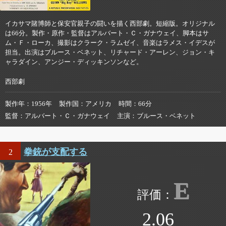
イカサマ賭博師と保安官親子の闘いを描く西部劇。短縮版。オリジナル
は66分。製作・原作・監督はアルバート・Ｃ・ガナウェイ、脚本はサ
ム・Ｆ・ローカ、撮影はクラーク・ラムゼイ、音楽はラメス・イデスが
担当。出演はブルース・ベネット、リチャード・アーレン、ジョン・キ
ャラダイン、アンジー・ディッキンソンなど。
西部劇
製作年
1956年
製作国
アメリカ
時間
66分
監督
アルバート・Ｃ・ガナウェイ
主演
ブルース・ベネット
拳銃が支配する
2
E
2.06