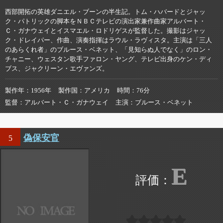
西部開拓の英雄ダニエル・ブーンの半生記。トム・ハバードとジャッ
ク・パトリックの脚本をＮＢＣテレビの演出家兼作曲家アルバート・
Ｃ・ガナウェイとイスマエル・ロドリゲスが監督した。撮影はジャッ
ク・ドレイパー、作曲、演奏指揮はラウル・ラヴィスタ。主演は「三人
のあらくれ者」のブルース・ベネット、「見知らぬ人でなく」のロン・
チャニー、ウェスタン歌手ファロン・ヤング、テレビ出身のケン・ディ
ブス、ジャクリーン・エヴァンズ。
製作年
1956年
製作国
アメリカ
時間
76分
監督
アルバート・Ｃ・ガナウェイ
主演
ブルース・ベネット
偽保安官
5
E