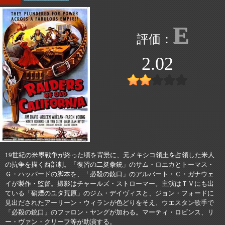
E
2.02
19世紀の米墨戦争が終った頃を背景に、元メキシコ領土を占領した米人
の抗争を描く西部劇。「復習の二挺拳銃」のサム・ロエカとトーマス・
Ｇ・ハッバードの脚本を、「必殺の銃口」のアルバート・Ｃ・ガナウェ
イが製作・監督。撮影はチャールズ・ストローマー。主演はＴＶにも出
ている「硝煙のユタ荒原」のジム・デイヴィスと、ジョン・フォードに
見出だされたアーリーン・ウィランが色どりをそえ、ウエスタン歌手で
「必殺の銃口」のファロン・ヤングが加わる。マーティ・ロビンス、リ
ー・ヴァン・クリーフ等が助演する。