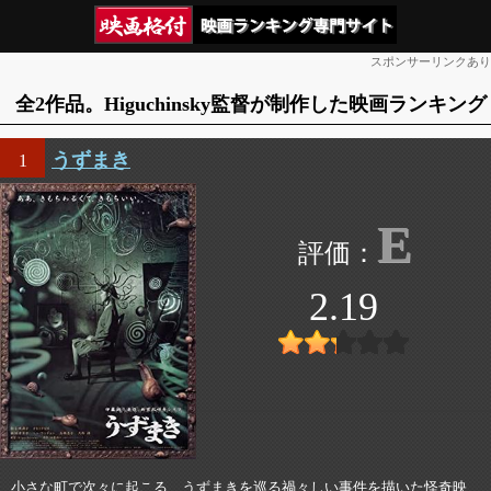
スポンサーリンクあり
全2作品。Higuchinsky監督が制作した映画ランキング
うずまき
1
E
2.19
小さな町で次々に起こる、うずまきを巡る禍々しい事件を描いた怪奇映