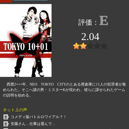
E
2.04
西暦2×××年、NEO TOKYO CITYのとある廃倉庫に11人の犯罪者が集
められた。そこへ謎の男・ミスターKが現われ、彼らに課せられたゲーム
の説明を始める。
ネット上の声
コメディ版バトルロワイアル？！
安藤さん…仕事は選んで…