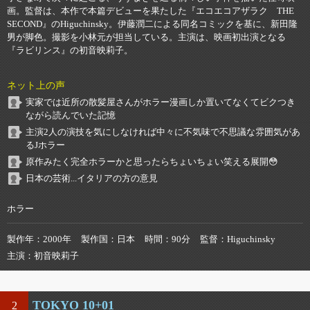
画。監督は、本作で本篇デビューを果たした『エコエコアザラク THE
SECOND』のHiguchinsky。伊藤潤二による同名コミックを基に、新田隆
男が脚色。撮影を小林元が担当している。主演は、映画初出演となる
『ラビリンス』の初音映莉子。
ネット上の声
実家では近所の散髪屋さんがホラー漫画しか置いてなくてビクつき
ながら読んでいた記憶
主演2人の演技を気にしなければ中々に不気味で不思議な雰囲気があ
るJホラー
原作みたく完全ホラーかと思ったらちょいちょい笑える展開😳
日本の芸術...イタリアの方の意見
ホラー
製作年
2000年
製作国
日本
時間
90分
監督
Higuchinsky
主演
初音映莉子
TOKYO 10+01
2