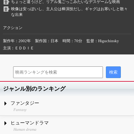
ちょっと違うけど、リアル鬼ごっこみたいなデスゲームな映画
映像は安っぽいし、主人公は棒演技だし、ギャグはお寒いしと散々
な出来
アクション
製作年
2002年
製作国
日本
時間
70分
監督
Higuchinsky
主演
ＥＤＤＩＥ
ジャンル別のランキング
ファンタジー
Fantasy
ヒューマンドラマ
Human drama