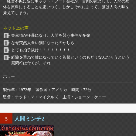
経営不振に悩むキャット・フード会社が、苦肉の策として、人間の死
体を原料にすることを思いつく。しかしそれによって、猫は人肉の味を
覚えてしまう。
ネット上の声
突然猫が狂暴になり、人間を襲う事件が多発
なぜ突然人食い猫になったのかしら
とても拍子抜け！！！！！！！！
経験を重ねて雑になっていく監督というのもどうなんだろうという
疑問符は付くが、それ
ホラー
製作年
1972年
製作国
アメリカ
時間
72分
監督
テッド・Ｖ・マイクルズ
主演
ショーン・ケニー
人間ミンチ2
5