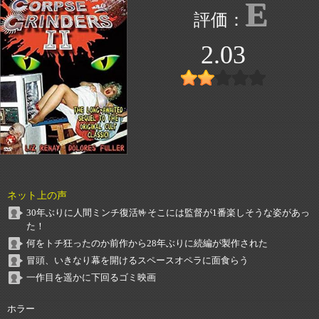
E
2.03
ネット上の声
30年ぶりに人間ミンチ復活🤟そこには監督が1番楽しそうな姿があっ
た！
何をトチ狂ったのか前作から28年ぶりに続編が製作された
冒頭、いきなり幕を開けるスペースオペラに面食らう
一作目を遥かに下回るゴミ映画
ホラー