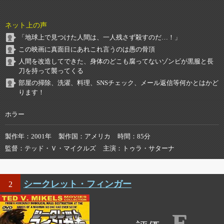
ネット上の声
「地球上で見つけた人間は、一人残さず殺すのだ…！」
この映画に真面目にあれこれ言うのは愚の骨頂
人間を改造してできた、身体のどこも腐ってないゾンビが黒服と長
刀を持って襲ってくる
部屋の掃除、洗濯、料理、SNSチェック、メール返信等何かとはかど
ります！
ホラー
製作年
2001年
製作国
アメリカ
時間
85分
監督
テッド・Ｖ・マイクルズ
主演
トゥラ・サターナ
シークレット・フィンガー
2
E