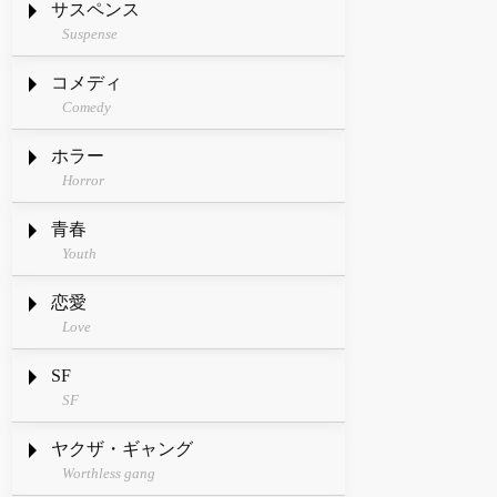
サスペンス
Suspense
コメディ
Comedy
ホラー
Horror
青春
Youth
恋愛
Love
SF
SF
ヤクザ・ギャング
Worthless gang