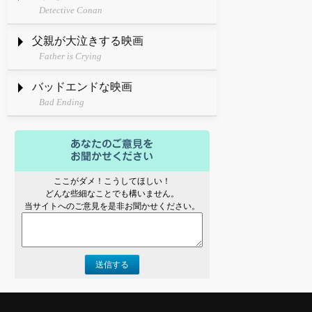
Detective Conan
父親が大泣きする映画
Father is Crying
バッドエンドな映画
Bad Ending
ここがダメ！こうしてほしい！
どんな些細なことでも構いません。
当サイトへのご意見を是非お聞かせください。
送信する