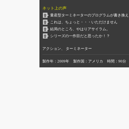
ネット上の声
量産型ターミネーターのプログラムが書き換え
これは、ちょっと・・・いただけません
結局のところ、やはりアサイラム。
シリーズの一作目だと思ったか！？
アクション、 ターミネーター
製作年
2009年
製作国
アメリカ
時間
90分