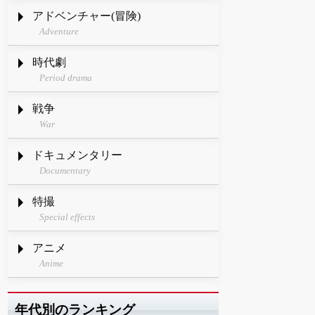
アドベンチャー(冒険)
Adventure
時代劇
Period drama
戦争
War
ドキュメンタリー
Documentary
特撮
Special effects
アニメ
Anime
年代別のランキング