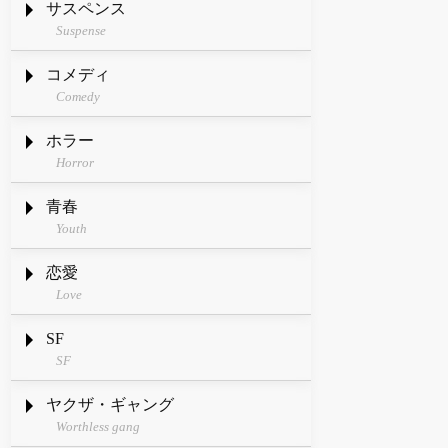
サスペンス
Suspense
コメディ
Comedy
ホラー
Horror
青春
Youth
恋愛
Love
SF
SF
ヤクザ・ギャング
Worthless gang