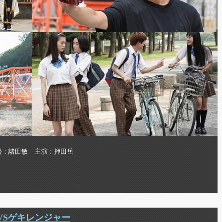
督
諸田敏
主演
押田岳
VSゲキレンジャー