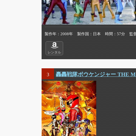
製作年
2008年
製作国
日本
時間
57分
監
レンタル
轟轟戦隊ボウケンジャー THE M
3