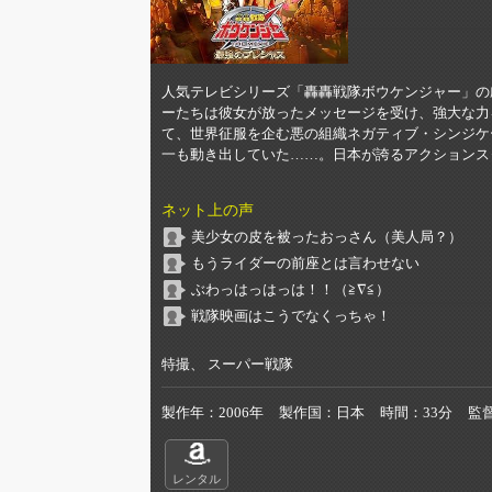
人気テレビシリーズ「轟轟戦隊ボウケンジャー」の
ーたちは彼女が放ったメッセージを受け、強大な力
て、世界征服を企む悪の組織ネガティブ・シンジケ
一も動き出していた……。日本が誇るアクションス
ネット上の声
美少女の皮を被ったおっさん（美人局？）
もうライダーの前座とは言わせない
ぶわっはっはっは！！（≧∇≦）
戦隊映画はこうでなくっちゃ！
特撮、 スーパー戦隊
製作年
2006年
製作国
日本
時間
33分
監
レンタル