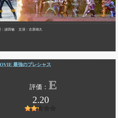
督
諸田敏
主演
古原靖久
OVIE 最強のプレシャス
E
2.20