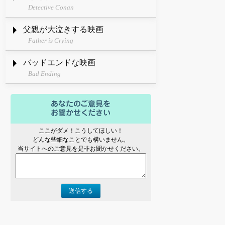
Detective Conan
父親が大泣きする映画
Father is Crying
バッドエンドな映画
Bad Ending
ここがダメ！こうしてほしい！
どんな些細なことでも構いません。
当サイトへのご意見を是非お聞かせください。
送信する