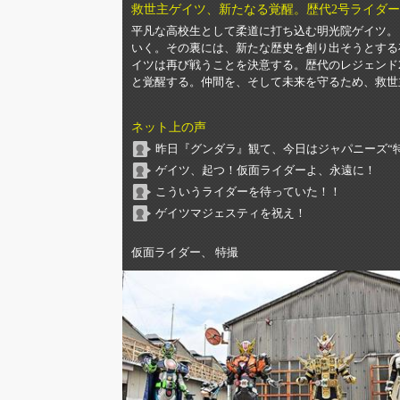
救世主ゲイツ、新たなる覚醒。歴代2号ライダ
平凡な高校生として柔道に打ち込む明光院ゲイツ。
いく。その裏には、新たな歴史を創り出そうとする
イツは再び戦うことを決意する。歴代のレジェンド
と覚醒する。仲間を、そして未来を守るため、救世
ネット上の声
昨日『グンダラ』観て、今日はジャパニーズ“
ゲイツ、起つ！仮面ライダーよ、永遠に！
こういうライダーを待っていた！！
ゲイツマジェスティを祝え！
仮面ライダー、 特撮