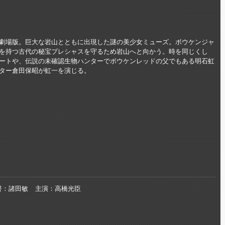
劇場版。巨大な岩山とともに出現した謎の美少女ミューズ。ボウケンジャ
を持つ古代の秘宝プレシャスを守るため岩山へと向かう。時を同じくし
ートや、伝説の未確認生物ハンターでボウケンレッドの父でもある明石虹
ター倉田保昭が虹一を演じる。
督
諸田敏
主演
高橋光臣