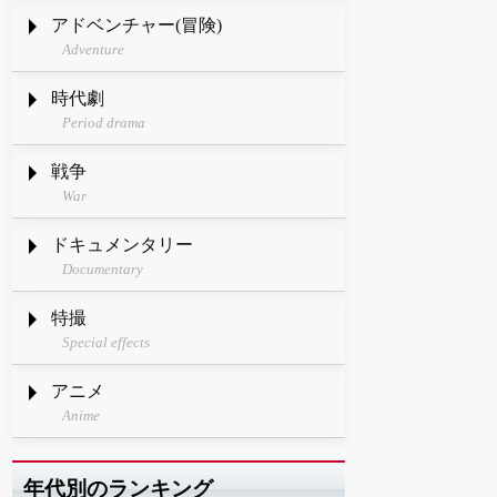
アドベンチャー(冒険)
Adventure
時代劇
Period drama
戦争
War
ドキュメンタリー
Documentary
特撮
Special effects
アニメ
Anime
年代別のランキング