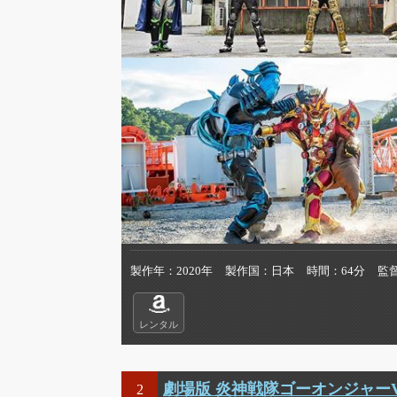
製作年
2020年
製作国
日本
時間
64分
監
レンタル
劇場版 炎神戦隊ゴーオンジャー
2