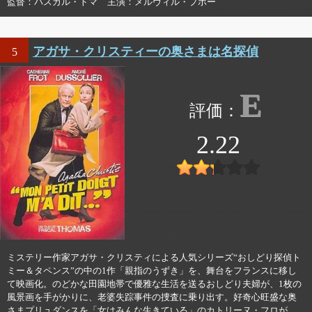
監督
パスカル・トマ
主演
メルヴィル・プポー
アガサ・クリスティーの奥さまは名探偵
5
E
2.22
ミステリー作家アガサ・クリスティによる人気シリーズ“おしどり探偵ト
ミー＆タペンス”の中の1作「親指のうずき」を、舞台をフランスに移し
て映画化。のどかな田園地帯で優雅な生活を送るおしどり夫婦が、1枚の
風景画を手がかりに、老婆失踪事件の捜査に乗り出す。好奇心旺盛な奥
さまプリュダンスを「女はみんな生きている」のカトリーヌ・フロが、