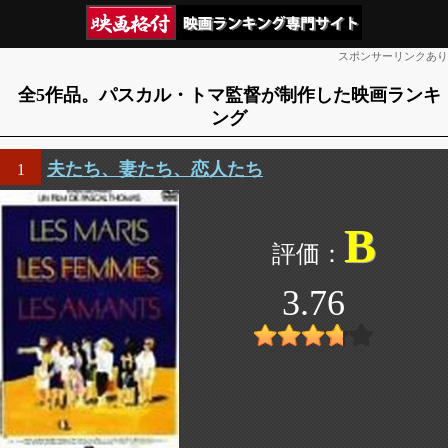
スポンサーリンクあり
全5作品。パスカル・トマ監督が制作した映画ランキ
ング
夫たち、妻たち、恋人たち
1
B
3.76