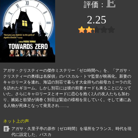
E
2.25
アガサ・クリスティーの傑作ミステリー「ゼロ時間へ」を、「アガサ・
クリスティーの奥様は名探偵」のパスカル・トマ監督が映画化。新妻の
キャロリーヌを連れ、海辺の別荘で暮らす大金持ちの叔母カミーラの元
を訪れたギヨーム。しかし別荘には彼の前妻オードも来ることになって
いた。さらにキャロリーヌとオードに恋心を抱く2人の友人たちも加わ
り、嫉妬と欲望が渦巻く別荘は緊迫の様相を呈していく。そして遂にあ
る人物が死体となって発見され……。
ネット上の声
アガサ・久里子亭の原作［ゼロ時間］を場所をフランス、時代を現
代に設定した、パスカ