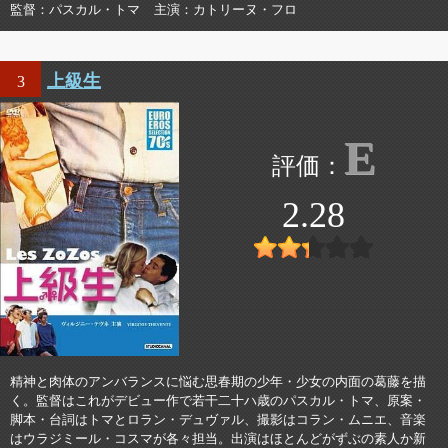
監督
パスカル・トマ
主演
カトリーヌ・フロ
上級生
3
E
2.28
精神と肉体のアンバランスに悩む思春期の少年・少女の内面の葛藤を描
く。監督はこれがデビュー作で若干二十ハ歳のパスカル・トマ、原案・
脚本・台詞はトマとロラン・デュヴァル、撮影はコラン・ムニエ、音楽
はウラジミール・コスマが各々担当。出演はほとんどがずぶの素人か新