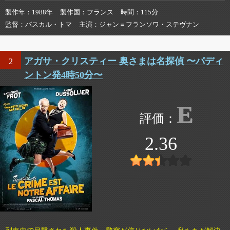
製作年
1988年
製作国
フランス
時間
115分
監督
パスカル・トマ
主演
ジャン＝フランソワ・ステヴナン
アガサ・クリスティー 奥さまは名探偵 〜パディ
2
ントン発4時50分〜
E
2.36