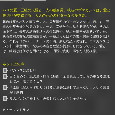
パリの夏、三組の夫婦と一人の独身男。彼らのヴァカンスは、愛と
裏切りが交錯する、大人のためのビターな恋愛喜劇。
舞台は夏のパリと南フランス。毎年恒例のヴァカンスを共に過ごす、三
組の中年夫婦と独身の友人。一見、幸せそうに見える彼らだが、その水
面下では、長年の結婚生活への倦怠感や、秘めた情事が渦巻いていた。
ある夫婦の突然の離婚宣言が、平穏だったはずの友人関係に波紋を広げ
る。それぞれのパートナーへの不満、新たな恋への憧れ。ヴァカンスと
いう非日常空間で、彼らの本音と欲望が剥き出しになっていく。愛と
は、結婚とは何かを問いかける、洒脱で皮肉に満ちた人間模様。
ネット上の声
バカンスは楽しい
目くるめく小話の連べ打ちに酩酊！全員集合してからの更なる混沌
と収束！モテまくるス
「太陽は変わらず照りつけるが過去は決して戻らない」という言葉
が印象的
夏のバカンスを十人十色楽しむ大人たちと子供たち
ヒューマンドラマ