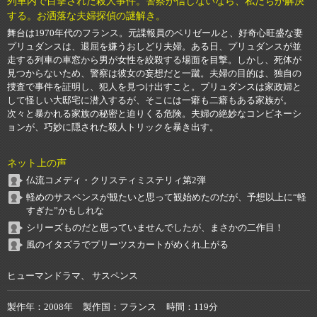
列車内で目撃された殺人事件。警察が信じないなら、私たちが解決
する。お洒落な夫婦探偵の謎解き。
舞台は1970年代のフランス。元諜報員のベリゼールと、好奇心旺盛な妻
プリュダンスは、退屈を嫌うおしどり夫婦。ある日、プリュダンスが並
走する列車の車窓から男が女性を絞殺する場面を目撃。しかし、死体が
見つからないため、警察は彼女の妄想だと一蹴。夫婦の目的は、独自の
捜査で事件を証明し、犯人を見つけ出すこと。プリュダンスは家政婦と
して怪しい大邸宅に潜入するが、そこには一癖も二癖もある家族が。
次々と暴かれる家族の秘密と迫りくる危険。夫婦の絶妙なコンビネーシ
ョンが、巧妙に隠された殺人トリックを暴き出す。
ネット上の声
仏流コメディ・クリスティミステリィ第2弾
軽めのサスペンスが観たいと思って観始めたのだが、予想以上に“軽
すぎた”かもしれな
シリーズものだと思っていませんでしたが、まさかの二作目！
風のイタズラでプリーツスカートがめくれ上がる
ヒューマンドラマ、 サスペンス
製作年
2008年
製作国
フランス
時間
119分