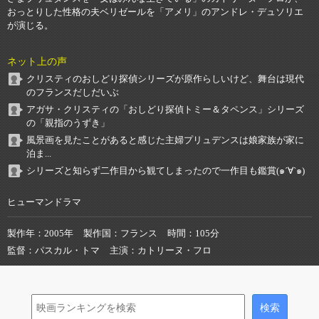
おっとりした性格の夫ベリゼールを「アメリ」のアンドレ・デュソリエ
が演じる。
ネット上の声
クリスティのおしどり探偵シリーズが原作らしいけど、舞台は現代
のフランスだしだいぶ
アガサ・クリスティの「おしどり探偵トミー＆タペンス」シリーズ
の「親指のうずき」
風景画を見たことがあると感じた主婦プリュデンスは娘家族が家に
泊ま...
シリーズと知らず二作目から観てしまったので一作目も鑑賞(๑´∀`๑)
ヒューマンドラマ
製作年
2005年
製作国
フランス
時間
105分
監督
パスカル・トマ
主演
カトリーヌ・フロ