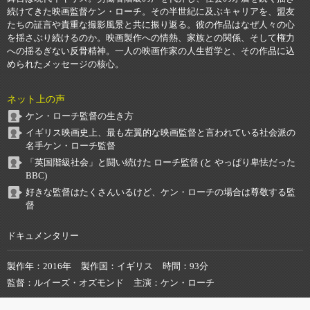
続けてきた映画監督ケン・ローチ。その半世紀に及ぶキャリアを、盟友
たちの証言や貴重な撮影風景と共に振り返る。彼の作品はなぜ人々の心
を揺さぶり続けるのか。映画製作への情熱、家族との関係、そして権力
への揺るぎない反骨精神。一人の映画作家の人生哲学と、その作品に込
められたメッセージの核心。
ネット上の声
ケン・ローチ監督の生き方
イギリス映画史上、最も左翼的な映画監督と言われている社会派の
名手ケン・ローチ監督
「英国階級社会」と闘い続けた ローチ監督 (と やっぱり卑怯だった
BBC)
好きな監督はたくさんいるけど、ケン・ローチの場合は尊敬する監
督
ドキュメンタリー
製作年
2016年
製作国
イギリス
時間
93分
監督
ルイーズ・オズモンド
主演
ケン・ローチ