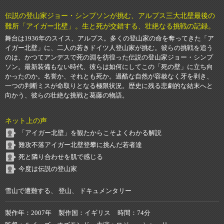
伝説の登山家ジョー・シンプソンが挑む、アルプス三大北壁最後の
難所「アイガー北壁」。生と死が交錯する、壮絶なる挑戦の記録。
舞台は1936年のスイス、アルプス。多くの登山家の命を奪ってきた「ア
イガー北壁」に、二人の若きドイツ人登山家が挑む。彼らの挑戦を追う
のは、かつてアンデスで死の淵を彷徨った伝説の登山家ジョー・シンプ
ソン。最新装備もない時代、彼らは如何にしてこの「死の壁」に立ち向
かったのか。名誉か、それとも死か。過酷な自然が容赦なく牙を剥き、
一つの判断ミスが命取りとなる極限状況。歴史に残る悲劇的な結末へと
向かう、彼らの壮絶な挑戦と葛藤の物語。
ネット上の声
「アイガー北壁」を観たからこそよくわかる解説
難攻不落アイガー北壁登攀に挑んだ若者達
死と隣り合わせを肌で感じる
今度は伝説の登山家
雪山で遭難する、 登山、 ドキュメンタリー
製作年
2007年
製作国
イギリス
時間
74分