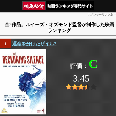
スポンサーリンクあり
全2作品。ルイーズ・オズモンド監督が制作した映画
ランキング
運命を分けたザイル2
1
C
3.45