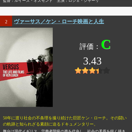
監督
ルイーズ・オズモンド
主演
ロジェ・シャーリ
ヴァーサス／ケン・ローチ映画と人生
2
C
3.43
50年に渡り社会の不条理を撮り続けた巨匠ケン・ローチ。その闘い
の軌跡と知られざる素顔に迫るドキュメンタリー。
舞台は現代イギリス。労働者階級の声を代弁し、社会の矛盾を鋭く描き