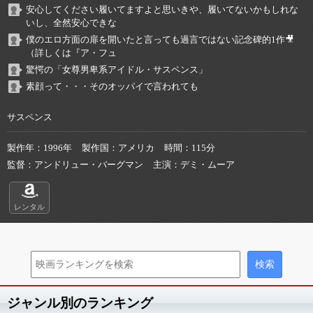
安心してください履いてますよと思いきや、履いてないかもしれな
いし、全然安心できな
僕のエロ方面の扉を開いたと言っても過言ではない記念碑的1作🎥
（詳しくは『ア・フュ
驚愕の「女尊男卑系アイドル・サスペンス」
素顔って・・・そのオッパイで言われても
サスペンス
製作年
1996年
製作国
アメリカ
時間
115分
監督
アンドリュー・バーグマン
主演
デミ・ムーア
レンタル
ジャンル別のランキング