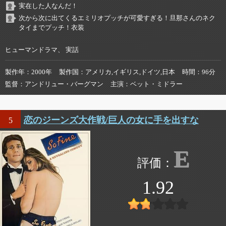
実在した人なんだ！
次から次に出てくるエミリオプッチが可愛すぎる！旦那さんのネク
タイまでプッチ！衣装
ヒューマンドラマ、 実話
製作年
2000年
製作国
アメリカ,イギリス,ドイツ,日本
時間
96分
監督
アンドリュー・バーグマン
主演
ベット・ミドラー
恋のジーンズ大作戦/巨人の女に手を出すな
5
E
1.92