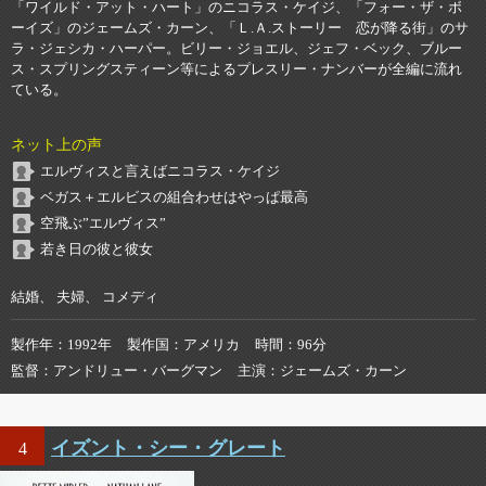
「ワイルド・アット・ハート」のニコラス・ケイジ、「フォー・ザ・ボ
ーイズ」のジェームズ・カーン、「Ｌ.Ａ.ストーリー 恋が降る街」のサ
ラ・ジェシカ・ハーパー。ビリー・ジョエル、ジェフ・ベック、ブルー
ス・スプリングスティーン等によるプレスリー・ナンバーが全編に流れ
ている。
ネット上の声
エルヴィスと言えばニコラス・ケイジ
ベガス＋エルビスの組合わせはやっぱ最高
空飛ぶ”エルヴィス”
若き日の彼と彼女
結婚、 夫婦、 コメディ
製作年
1992年
製作国
アメリカ
時間
96分
監督
アンドリュー・バーグマン
主演
ジェームズ・カーン
イズント・シー・グレート
4