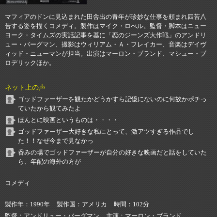
マフィアのドンに見込まれた田舎出の青年が珍妙な仕事を頼まれ四苦八
苦する姿を描くコメディ。製作はマイク・ロべル。監督・脚本はニュー
ヨーク・タイムズの実話記事を基に「恋のジーンズ大作戦」のアンドリ
ュー・バーグマン、撮影はウィリアム・Ａ・フレイカー、音楽はデイヴ
ィッド・ニューマンが担当。出演はマーロン・ブランド、マシュー・ブ
ロデリックほか。
ネット上の声
ゴッドファーザーを観たかどうかすら記憶にないのに何故かポチっ
ていたから観てみたよ
ほんとに映画というものは・・・・
ゴッドファーザー大好きな私にとって、激アツすぎる作品でし
た！！なぜ今まで見なかっ
呑みの場でゴッドファーザーが自分の好きな映画だと話をしていた
ら、年配の海外の方が
コメディ
製作年
1990年
製作国
アメリカ
時間
102分
監督
アンドリュー・バーグマン
主演
マーロン・ブランド