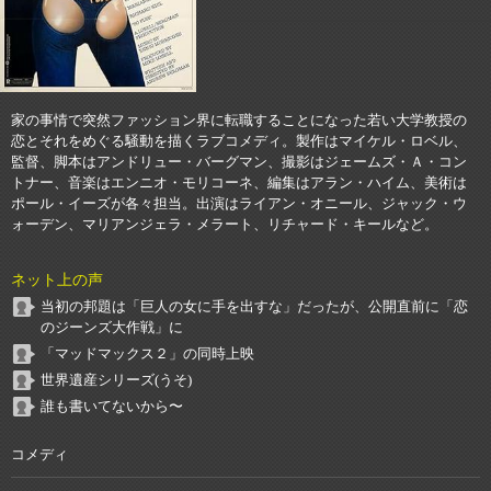
家の事情で突然ファッション界に転職することになった若い大学教授の
恋とそれをめぐる騒動を描くラブコメディ。製作はマイケル・ロベル、
監督、脚本はアンドリュー・バーグマン、撮影はジェームズ・Ａ・コン
トナー、音楽はエンニオ・モリコーネ、編集はアラン・ハイム、美術は
ポール・イーズが各々担当。出演はライアン・オニール、ジャック・ウ
ォーデン、マリアンジェラ・メラート、リチャード・キールなど。
ネット上の声
当初の邦題は「巨人の女に手を出すな」だったが、公開直前に「恋
のジーンズ大作戦」に
「マッドマックス２」の同時上映
世界遺産シリーズ(うそ)
誰も書いてないから〜
コメディ