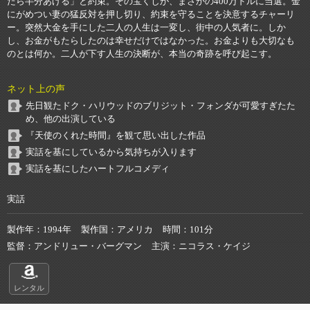
たら半分あげる」と約束。その宝くじが、まさかの400万ドルに当選。金
にがめつい妻の猛反対を押し切り、約束を守ることを決意するチャーリ
ー。突然大金を手にした二人の人生は一変し、街中の人気者に。しか
し、お金がもたらしたのは幸せだけではなかった。お金よりも大切なも
のとは何か。二人が下す人生の決断が、本当の奇跡を呼び起こす。
ネット上の声
先日観たドク・ハリウッドのブリジット・フォンダが可愛すぎたた
め、他の出演している
『天使のくれた時間』を観て思い出した作品
実話を基にしているから気持ちが入ります
実話を基にしたハートフルコメディ
実話
製作年
1994年
製作国
アメリカ
時間
101分
監督
アンドリュー・バーグマン
主演
ニコラス・ケイジ
レンタル