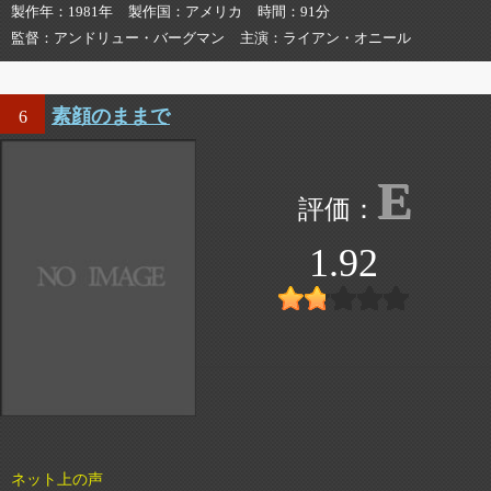
製作年
1981年
製作国
アメリカ
時間
91分
監督
アンドリュー・バーグマン
主演
ライアン・オニール
素顔のままで
6
E
1.92
ネット上の声