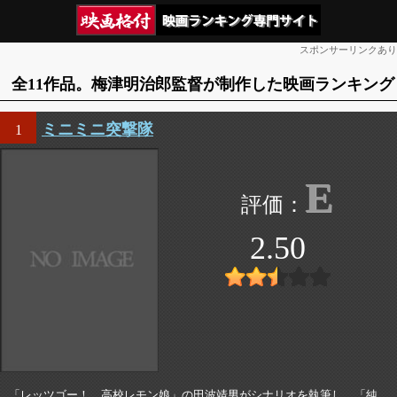
スポンサーリンクあり
全11作品。梅津明治郎監督が制作した映画ランキング
ミニミニ突撃隊
1
E
2.50
「レッツゴー！ 高校レモン娘」の田波靖男がシナリオを執筆し、「純