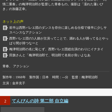
情二重奏」の梅津明治郎が監督した青春もの。撮影は「濡れた蓬いび
き」の加藤正幸。
ネット上の声
前半は西野バレエ団のダンスを存分に楽しめる仕様で後半に少しサ
スペンスなアクション
西野バレエ団の5人娘が主演ってことで、踊れる人が踊ってるとやっ
ぱり間が持つなーと
梅津明治郎の名に恥じず、西野バレエ団総出演のわりにイナタイ
田旗さんと「梅津明治郎て、明治郎て名前が良いよなあ
青春、 アクション
製作年
1968年
製作国
日本
時間
---分
監督
梅津明治郎
主演
金井克子
てんびんの詩 第二部 自立編
2