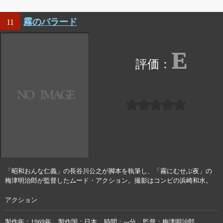
霧のバラード
11
E
「昭和おんな仁義」の長谷川公之が脚本を執筆し、「霧にむせぶ夜」の
梅津明治郎が監督したムード・アクション。撮影はコンビの浜崎和水。
アクション
製作年
1969年
製作国
日本
時間
---分
監督
梅津明治郎