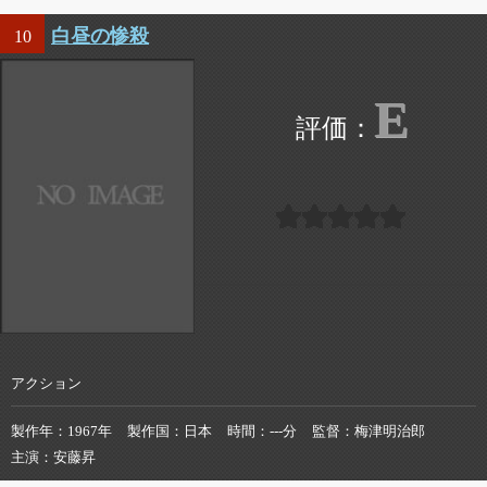
白昼の惨殺
10
E
アクション
製作年
1967年
製作国
日本
時間
---分
監督
梅津明治郎
主演
安藤昇