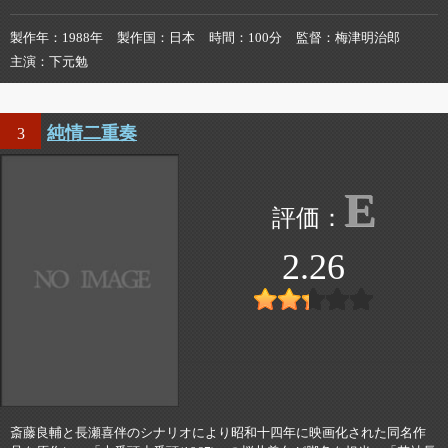
製作年
1988年
製作国
日本
時間
100分
監督
梅津明治郎
主演
下元勉
純情二重奏
3
E
2.26
斎藤良輔と長瀬喜伴のシナリオにより昭和十四年に映画化された同名作