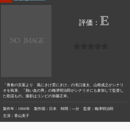
E
「青春の言葉より 風にきけ雲にきけ」の滝口速太、山根成之がシナリ
オを執筆、「熱い血の男」の梅津明治郎がシナリオにも参加して監督し
た歌謡もの。撮影はコンビの加藤正幸。
製作年
1966年
製作国
日本
時間
---分
監督
梅津明治郎
主演
香山美子