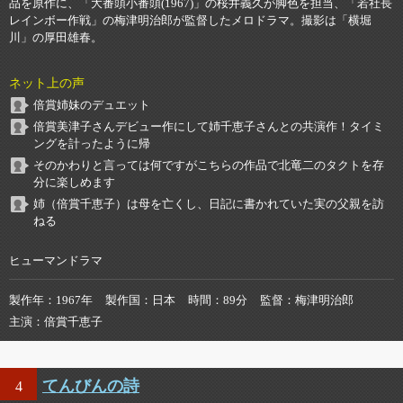
品を原作に、「大番頭小番頭(1967)」の桜井義久が脚色を担当、「若社長
レインボー作戦」の梅津明治郎が監督したメロドラマ。撮影は「横堀
川」の厚田雄春。
ネット上の声
倍賞姉妹のデュエット
倍賞美津子さんデビュー作にして姉千恵子さんとの共演作！タイミ
ングを計ったように帰
そのかわりと言っては何ですがこちらの作品で北竜二のタクトを存
分に楽しめます
姉（倍賞千恵子）は母を亡くし、日記に書かれていた実の父親を訪
ねる
ヒューマンドラマ
製作年
1967年
製作国
日本
時間
89分
監督
梅津明治郎
主演
倍賞千恵子
てんびんの詩
4