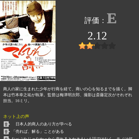
E
2.12
商人の家に生まれた少年が行商を経て、商いの心を知るまでを描く。脚
本は竹本幸之祐が執筆。監督は梅津明次郎、撮影は斎藤定次がそれぞれ
担当。16ミリ。
ネット上の声
日本人的商人のあり方が学べる
「売れば、解る」ことがある
なべぶたじゃなかったら売れるとかそういう話ではなく、モノは何