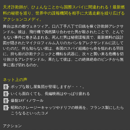
天才詐欺師が、ひょんなことから国際スパイに間違われる！最新燃
料の秘密を巡り、世界中の諜報機関を相手に大逃走劇を繰り広げる
アクションコメディ。
舞台は水の都ヴェネツィア。口八丁手八丁で日銭を稼ぐ詐欺師アレクサ
ンドル。彼は、飛行機で偶然隣り合わせた男が殺されたことで、とんで
もない事件に巻き込まれる。死んだ男は秘密諜報員で、最新燃料の設計
図が隠されたマイクロフィルム入りのカバンをアレクサンドルに託して
いたのだ。何も知らない彼は、各国のスパイ組織から命を狙われる羽目
に。持ち前の詐欺テクニックと機転を武器に、次々と襲い来る危機を切
り抜けるアレクサンドル。果たして彼は、この絶体絶命のピンチから無
事に逃げ切れるのか。
ネット上の声
ポップな殺し屋集団が登場しますが・・・。
いくら面白くても、長編映画はやっぱり疲れる
爆裂ｺﾒﾃﾞｨノワール
昭和のクレージーキャッツやドリフの映画を、フランス製にしたら
こうなるといったコメ
アクション