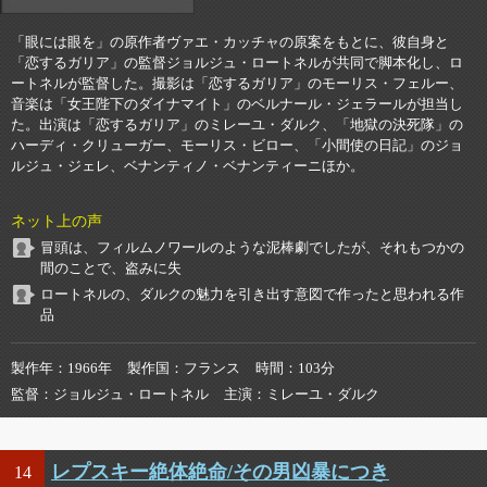
「眼には眼を」の原作者ヴァエ・カッチャの原案をもとに、彼自身と
「恋するガリア」の監督ジョルジュ・ロートネルが共同で脚本化し、ロ
ートネルが監督した。撮影は「恋するガリア」のモーリス・フェルー、
音楽は「女王陛下のダイナマイト」のベルナール・ジェラールが担当し
た。出演は「恋するガリア」のミレーユ・ダルク、「地獄の決死隊」の
ハーディ・クリューガー、モーリス・ビロー、「小間使の日記」のジョ
ルジュ・ジェレ、ベナンティノ・ベナンティーニほか。
ネット上の声
冒頭は、フィルムノワールのような泥棒劇でしたが、それもつかの
間のことで、盗みに失
ロートネルの、ダルクの魅力を引き出す意図で作ったと思われる作
品
製作年
1966年
製作国
フランス
時間
103分
監督
ジョルジュ・ロートネル
主演
ミレーユ・ダルク
レプスキー絶体絶命/その男凶暴につき
14