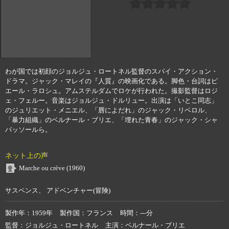
わが国では初顔のジョルジュ・ロートネル監督のスパイ・アクション・
ドラマ。ジャック・マレイの『人質』の映画化である。脚色・台詞はピ
エール・ラロシュ。アムステルダムでロケが行われた。撮影監督はロジ
ェ・フェルー。音楽はジョルジュ・ドルリュー。出演は「いとこ同志」
のジュリエット・メニエル、「唇によだれ」のジャック・リベロル、
「暴力組織」のベルナール・ブリエ、「埋れた青春」のジャック・シャ
バッソールら。
ネット上の声
Marche ou crève (1960)
サスペンス、 アドベンチャー(冒険)
製作年
1959年
製作国
フランス
時間
---分
監督
ジョルジュ・ロートネル
主演
ベルナール・ブリエ