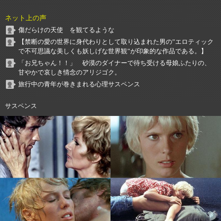
ネット上の声
傷だらけの天使 を観てるような
【禁断の愛の世界に身代わりとして取り込まれた男の”エロティック
で不可思議な美しくも妖しげな世界観”が印象的な作品である。】
「お兄ちゃん！！」 砂漠のダイナーで待ち受ける母娘ふたりの、
甘やかで哀しき情念のアリジゴク。
旅行中の青年が巻きまれる心理サスペンス
サスペンス