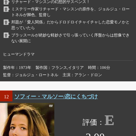
リチャード・マシスンの幻想的サスペンス！
ミステリー作家リチャード・マシスンの原作を、ジョルジュ・ロー
トネルが脚色、監督し
邦題が「愛人関係」だからドロドロイチャイチャした恋愛モノかと
思っていたら
ブラッスールが絶妙な軽妙さで引っ張っていく序盤からは想像でき
ない展開に
ヒューマンドラマ
製作年
1973年
製作国
フランス,イタリア
時間
106分
監督
ジョルジュ・ロートネル
主演
アラン・ドロン
ソフィー・マルソー/恋にくちづけ
12
E