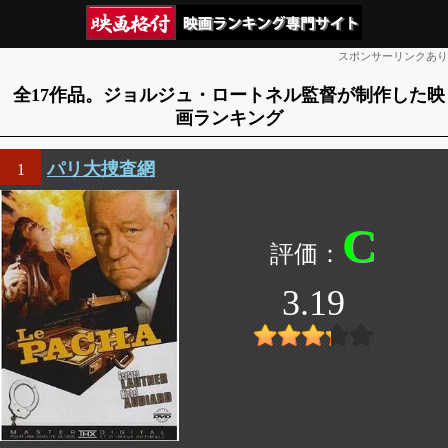
スポンサーリンクあり
全17作品。ジョルジュ・ロートネル監督が制作した映
画ランキング
パリ大捜査網
1
C
3.19