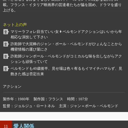
載。フランス・イタリア映画界の芸達者たちが脇を固め、ドラマを盛り
上げる。
ネット上の声
マリーラフォレ目当ていい女👩ベルモンドアクションはいいから年
相応な演技して下さい
詐欺師で大泥棒のジャン・ポール・ベルモンドがひょんなことから
機密情報の運び屋にさ
詐欺師ジャンポール・ベルモンドがコミカルな味を出しながらアク
ションも頑張っていて
ベルモンドも40歳後半、見せ場は色々有るもイマイチハマらず、見
飽きた感は否定出来
アクション
製作年
1980年
製作国
フランス
時間
107分
監督
ジョルジュ・ロートネル
主演
ジャン＝ポール・ベルモンド
愛人関係
11