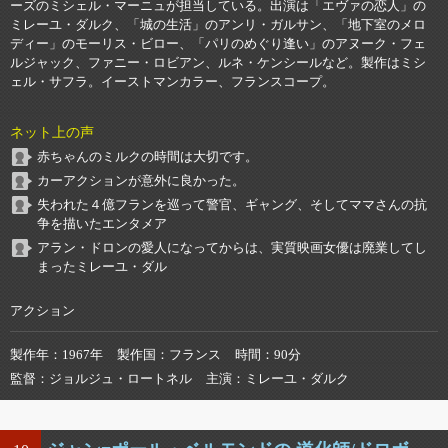
ーズのミシェル・マーニュが担当している。出演は「エヴァの恋人」の
ミレーユ・ダルク、「城の生活」のアンリ・ガルサン、「地下室のメロ
ディー」のモーリス・ビロー、「パリのめぐり逢い」のアヌーク・フェ
ルジャック、ファニー・ロビアン、ルネ・ケンシールなど。製作はミシ
ェル・サフラ。イーストマンカラー、フランスコープ。
ネット上の声
赤ちゃんのミルクの時間は大切です。
カーアクションが意外に良かった。
失われた４億フランを巡って警官、ギャング、そしてママさんの抗
争を描いたエンタメア
アラン・ドロンの愛人になってからは、実質映画女優は廃業してし
まったミレーユ・ダル
アクション
製作年
1967年
製作国
フランス
時間
90分
監督
ジョルジュ・ロートネル
主演
ミレーユ・ダルク