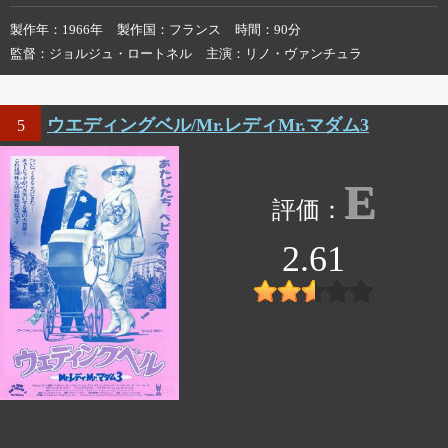
製作年
1966年
製作国
フランス
時間
90分
監督
ジョルジュ・ロートネル
主演
リノ・ヴァンチュラ
ウエディングベル/Mr.レディMr.マダム3
5
E
2.61