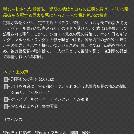
親友を殺された老警視。警察の威信と自らの正義を懸け、パリの暗
黒街を支配する巨大な悪にたった一人で挑む執念の捜査。
犯罪が渦巻くパリ。定年間近のベテラン警視、ジョスは長年の親友であ
るゲヴァール警部が殺害されたとの報せを受ける。公式には事故として
処理される事件。しかし、ジョスは親友の死の背後に、街を牛耳るギャ
ング「マルセル・ラング」の影を嗅ぎつける。警察内部の妨害や上層部
からの圧力。それでも揺るがないジョスの正義。法で裁けぬ悪を葬るた
め、彼は警察官の職を捨て、一人の男として復讐を誓う。老刑事の孤独
で非情な戦いの幕開け。
ネット上の声
刑事ものが好きな方には
パリを舞台に、宝石強盗一味とそれを追う老警察所長の執念の闘い
を描く、フィルム・ノ
ゲンズブールのレコーディングシーンが有名
宝石強盗団を追う警察署長
サスペンス
製作年
1968年
製作国
フランス
時間
90分