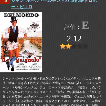
ジャン=ポール・ベルモンドの 道化師/ドロボ
10
ー・ピエロ
E
2.12
ジャン＝ポール・ベルモンド主演のアクションコメディ。ヴェニスを舞
台に陰謀に巻き込まれた天才泥棒の活躍をコミカルに描く。 ジャン＝ポ
ール・ベルモンドとジョルジュ・ロートネル監督が、『警部』に続いて
タッグを組んだアクションコメディ。『警部』の共同脚本家で『さらば
友よ』を監督したジャン・エルマンが脚本を担当。 ヴェニスを舞台にベ
ルモンド演じる泥棒が、陰謀に巻き込まれてゆく。美女や怪しい人物が
次々と登場する目まぐるしい展開の中、ベルモンドの軽妙な魅力が満