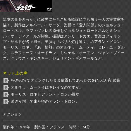
親友の死をきっかけに政界にたちこめる陰謀に立ち向う一人の実業家を
描く。製作はノルベール・サーダ、監督は「愛人関係」のジョルジュ・
ロートネル。ラフ・ヴァレの原作をジョルジュ・ロートネルとミシェ
ル・オーディアールが脚色。撮影はアンリ・ドカエ、音楽はフィリッ
プ・サルドが各々担当。出演は「パリの灯は遠く」のアラン・ドロン、
モーリス・ロネ、「あゝ情熱」のオルネラ・ムーティ、ミレーユ・ダル
ク、ステファーヌ・オードラン、ミシェル・オーモン、ジャン・ブイー
ズ、クラウス・キンスキー、ジュリアン・ギオマールなど。
ネット上の声
WOWOWでダビングしたまま放置してあったのを(たぶん)初鑑賞
オルネラ・ムーテイはキレイなのですが。
モーリス・ロネとアラン・ドロンが親友
渋さが増して来た頃のアラン・ドロン。
アクション
製作年
1978年
製作国
フランス
時間
124分