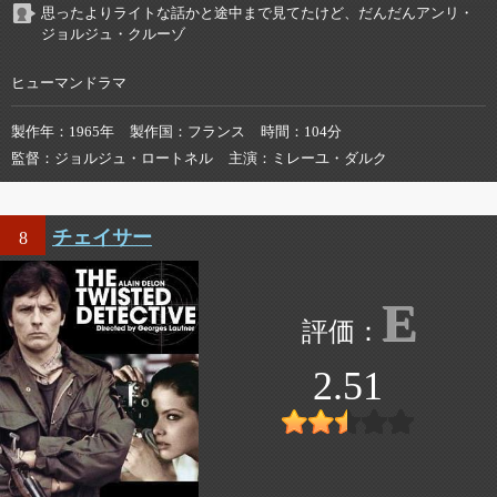
思ったよりライトな話かと途中まで見てたけど、だんだんアンリ・
ジョルジュ・クルーゾ
ヒューマンドラマ
製作年
1965年
製作国
フランス
時間
104分
監督
ジョルジュ・ロートネル
主演
ミレーユ・ダルク
チェイサー
8
E
2.51