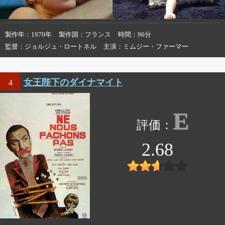
製作年
1970年
製作国
フランス
時間
96分
監督
ジョルジュ・ロートネル
主演
ミムジー・ファーマー
女王陛下のダイナマイト
4
E
2.68