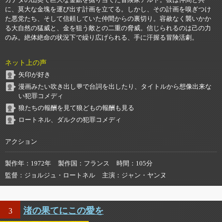
に、莫大な金塊を運び出す計画を立てる。しかし、その計画を嗅ぎつけ
た悪党たち、そして信頼していた仲間からの裏切り。容赦なく襲いかか
る大自然の猛威と、金を狙う敵との二重の脅威。信じられるのは己の力
のみ。絶体絶命の状況下で繰り広げられる、手に汗握る冒険活劇。
ネット上の声
矢印が好き
漫画みたい吹き出し💬で台詞を出したり、タイトルから想像出来な
い犯罪コメディ
狼たちの報酬を見て狼どもの報酬も見る
ロートネル、ダルクの犯罪コメディ
アクション
製作年
1972年
製作国
フランス
時間
105分
監督
ジョルジュ・ロートネル
主演
ジャン・ヤンヌ
渚の果てにこの愛を
3