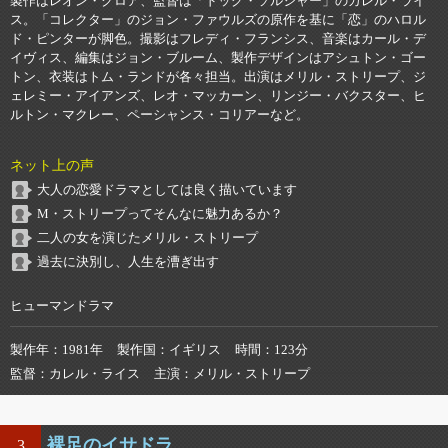
製作はレオン・クロア、監督は「ドッグ・ソルジャー」のカレル・ライ
ス。「コレクター」のジョン・ファウルズの原作を基に「恋」のハロル
ド・ピンターが脚色。撮影はフレディ・フランシス、音楽はカール・デ
イヴィス、編集はジョン・ブルーム、製作デザインはアシュトン・ゴー
トン、衣装はトム・ランドが各々担当。出演はメリル・ストリープ、ジ
ェレミー・アイアンズ、レオ・マッカーン、リンジー・バクスター、ヒ
ルトン・マクレー、ペーシャンス・コリアーなど。
ネット上の声
大人の恋愛ドラマとしては良く描いています
M・ストリープってそんなに魅力あるか？
二人の女を演じたメリル・ストリープ
過去に決別し、人生を漕ぎ出す
ヒューマンドラマ
製作年
1981年
製作国
イギリス
時間
123分
監督
カレル・ライス
主演
メリル・ストリープ
裸足のイサドラ
3