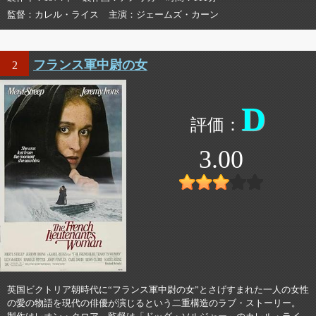
監督
カレル・ライス
主演
ジェームズ・カーン
フランス軍中尉の女
2
D
3.00
英国ビクトリア朝時代に“フランス軍中尉の女”とさげすまれた一人の女性
の愛の物語を現代の俳優が演じるという二重構造のラブ・ストーリー。