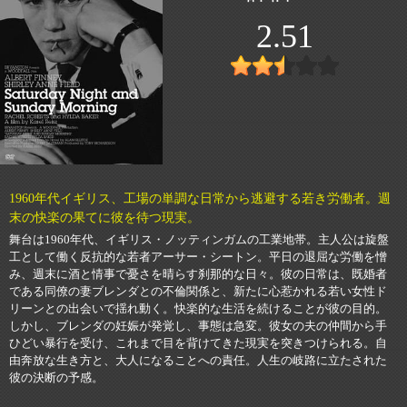
2.51
1960年代イギリス、工場の単調な日常から逃避する若き労働者。週
末の快楽の果てに彼を待つ現実。
舞台は1960年代、イギリス・ノッティンガムの工業地帯。主人公は旋盤
工として働く反抗的な若者アーサー・シートン。平日の退屈な労働を憎
み、週末に酒と情事で憂さを晴らす刹那的な日々。彼の日常は、既婚者
である同僚の妻ブレンダとの不倫関係と、新たに心惹かれる若い女性ド
リーンとの出会いで揺れ動く。快楽的な生活を続けることが彼の目的。
しかし、ブレンダの妊娠が発覚し、事態は急変。彼女の夫の仲間から手
ひどい暴行を受け、これまで目を背けてきた現実を突きつけられる。自
由奔放な生き方と、大人になることへの責任。人生の岐路に立たされた
彼の決断の予感。