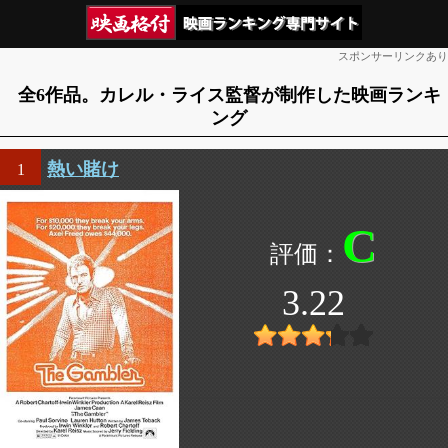
スポンサーリンクあり
全6作品。カレル・ライス監督が制作した映画ランキ
ング
熱い賭け
1
C
3.22