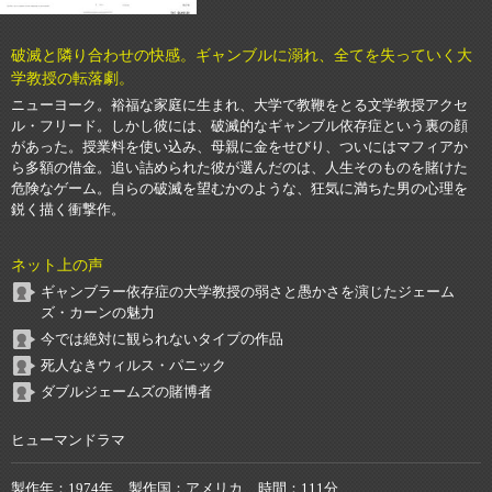
破滅と隣り合わせの快感。ギャンブルに溺れ、全てを失っていく大
学教授の転落劇。
ニューヨーク。裕福な家庭に生まれ、大学で教鞭をとる文学教授アクセ
ル・フリード。しかし彼には、破滅的なギャンブル依存症という裏の顔
があった。授業料を使い込み、母親に金をせびり、ついにはマフィアか
ら多額の借金。追い詰められた彼が選んだのは、人生そのものを賭けた
危険なゲーム。自らの破滅を望むかのような、狂気に満ちた男の心理を
鋭く描く衝撃作。
ネット上の声
ギャンブラー依存症の大学教授の弱さと愚かさを演じたジェーム
ズ・カーンの魅力
今では絶対に観られないタイプの作品
死人なきウィルス・パニック
ダブルジェームズの賭博者
ヒューマンドラマ
製作年
1974年
製作国
アメリカ
時間
111分