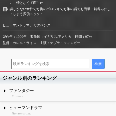
に、情けなくて面白か
謎しかない女性でも街のゴロツキでも誰の話でも簡単に鵜呑みにし
てしまう探偵ニック・
ヒューマンドラマ、 サスペンス
製作年
1990年
製作国
イギリス,アメリカ
時間
97分
監督
カレル・ライス
主演
デブラ・ウィンガー
ジャンル別のランキング
ファンタジー
Fantasy
ヒューマンドラマ
Human drama