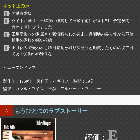
ネット上の声
労働者階級
タイトル通り、土曜夜に鑑賞して日曜午前にポスト📮…予定が間に
合わず昼になりました
工場労働への退屈さと鬱憤晴らしの週末！遊園地の乗り物から不倫
相手の家族の痛い視線
正月休みで失われし曜日感覚を取り戻そうと鑑賞したものの後二日
であの労働への帰還な
ヒューマンドラマ
製作年
1960年
製作国
イギリス
時間
89分
監督
カレル・ライス
主演
アルバート・フィニー
もうひとつのラブストーリー
6
E