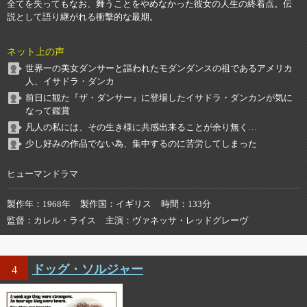
全てを失ってもなお、舞うことをやめなかった彼女の人生の終着点。伝
説として語り継がれる衝撃的な最期。
ネット上の声
世界一の美女ダンサーと謳われたモダンダンスの祖であるアメリカ
人、イサドラ・ダンカ
前日に観た『ザ・ダンサー』に登場したイサドラ・ダンカンが気に
なって鑑賞
凡人の私には、その生き様に共感出来ることが余り無く…
少し好みの作品でない為、集中するのに苦労してしまった
ヒューマンドラマ
製作年
1968年
製作国
イギリス
時間
133分
監督
カレル・ライス
主演
ヴァネッサ・レッドグレーヴ
ドッグ・ソルジャー
4