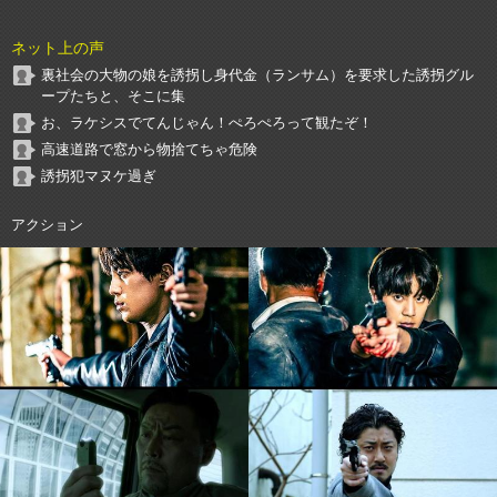
ネット上の声
裏社会の大物の娘を誘拐し身代金（ランサム）を要求した誘拐グル
ープたちと、そこに集
お、ラケシスでてんじゃん！ぺろぺろって観たぞ！
高速道路で窓から物捨てちゃ危険
誘拐犯マヌケ過ぎ
アクション