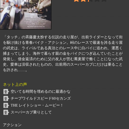
「タッチ」の斉藤慶太扮する伝説の走り屋が、出前ライダーとなって街
を駆け抜ける青春バイク・アクション。峠のレースで最速を誇る走り屋
の武史は、ライバルである真治とのレース中に白バイに追われ、運悪く
捕まってしまう。海外で暮らす親の金をバイクにつぎ込んていたことが
発覚し、借金返済のために父の友人が営む蕎麦屋で働くことになった武
史。愛車は没収されたものの、出前用のスーパーカブにだけは乗ること
を許され……。
ネット上の声
空いてる時間を埋めるのに最適かな
チープワイルドスピード60セカンズ
THE レイトショー・ムービー！
スーパーカブ乗りとして
アクション