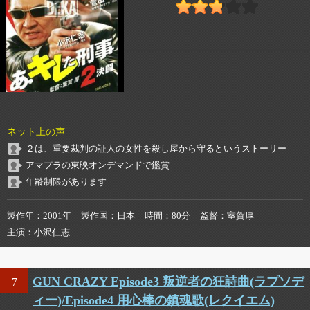
ネット上の声
２は、重要裁判の証人の女性を殺し屋から守るというストーリー
アマプラの東映オンデマンドで鑑賞
年齢制限があります
製作年
2001年
製作国
日本
時間
80分
監督
室賀厚
主演
小沢仁志
GUN CRAZY Episode3 叛逆者の狂詩曲(ラプソデ
7
ィー)/Episode4 用心棒の鎮魂歌(レクイエム)