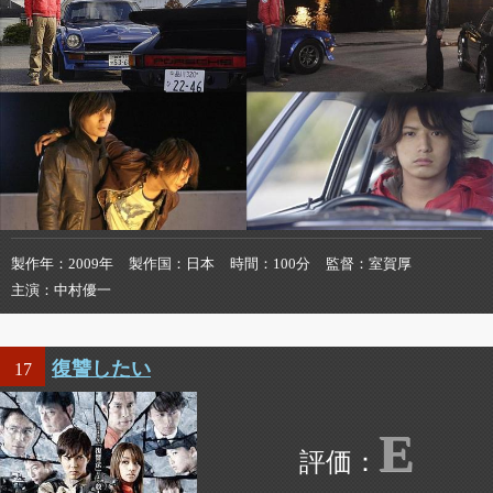
製作年
2009年
製作国
日本
時間
100分
監督
室賀厚
主演
中村優一
復讐したい
17
E