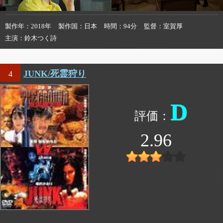
製作年
2018年
製作国
日本
時間
94分
監督
室賀厚
主演
鈴木つく詩
JUNK/死霊狩り
4
D
2.96