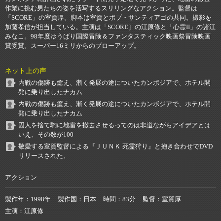
作業に挑む男たちの姿を活写するスリリングなアクション。監督は
「SCORE」の室賀厚。脚本は室賀とボブ・サンティアゴの共同。撮影を
加藤孝信が担当している。主演は「SCORE］の江原修と「心霊II」の諸江
みなこ。98年度ゆうばり国際冒険＆ファンタスティック映画祭冒険映画
賞受賞。スーパー16ミリからのブローアップ。
ネット上の声
内戦の傷跡も癒え、漸く発展の途についたカンボジアで、ホテル開
発に乗り出したナカム
内戦の傷跡も癒え、漸く発展の途についたカンボジアで、ホテル開
発に乗り出したナカム
囚人を捨て駒に地雷を撤去させるってのは非道ながらアイデアとは
いえ、その数が100
敬愛する室賀監督による『ＪＵＮＫ 死霊狩り』と抱き合わせでDVD
リリースされた、
アクション
製作年
1998年
製作国
日本
時間
83分
監督
室賀厚
主演
江原修