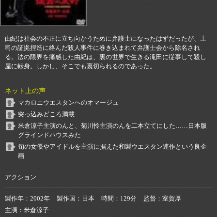
由紀は社会の不正に立ち向かうために弁護士になったはずだったが、上
司の証拠捏造に絡んだ殺人事件に巻き込まれて弁護士会から除名され
る。法の限界を痛感した由紀は、裏の世界で生きる滝田に従事して殺し
屋に転身。しかし、そこでも裏切られるのであった。
ネット上の声
マカロニウエスタンへのオマージュ
突っ込みどころ満載
米倉涼子主演のんと、菊川怜主演のんを二本立てにした……日本版
グラインドハウスみた
旬の女優やアイドルを主演に据えた和製ウエスタン連作という良企
画
アクション
製作年
2002年
製作国
日本
時間
129分
監督
室賀厚
主演
米倉涼子