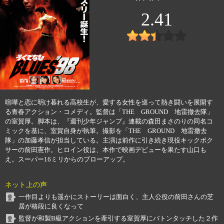
2.41
喧嘩と恋に明け暮れる高校生が、愛する女性を巡って熱き闘いを展開す
る青春アクション・コメディ。監督は「THE GROUND 地雷撤去隊」
の室賀厚。脚本は、『週刊少年ジャンプ』連載の森田まさのりの同名コ
ミックを基に、室賀自身が執筆。撮影を「THE GROUND 地雷撤去
隊」の加藤孝信が担当している。主演は前作に引き続き現役キックボク
サーの前田憲作。ヒロイン役は、本作で映画デビューを果たす山口も
え。スーパー16ミリからのブローアップ。
ネット上の声
一作目よりも遥かにストーリーは面白く、主人公役の前田さんの芝
居が格段に良くなって
監督が和製B級アクションを牽引する室賀厚にバトンタッチした２作