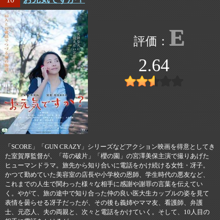
E
2.64
「SCORE」「GUN CRAZY」シリーズなどアクション映画を得意としてき
た室賀厚監督が、「苺の破片」「櫻の園」の宮澤美保主演で撮りあげた
ヒューマンドラマ。旅先から知り合いに電話をかけ続ける女性・冴子。
かつて勤めていた美容室の店長や小学校の恩師、学生時代の悪友など、
これまでの人生で関わった様々な相手に感謝や謝罪の言葉を伝えてい
く。やがて、旅の途中で知り合った仲の良い医大生カップルの姿を見て
表情を曇らせる冴子だったが、その後も義姉やママ友、看護師、弁護
士、元恋人、夫の両親と、次々と電話をかけていく。そして、10人目の