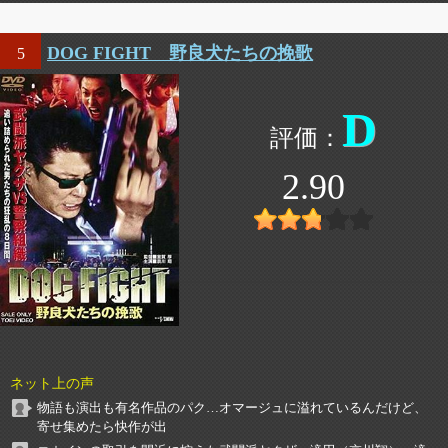
DOG FIGHT 野良犬たちの挽歌
5
D
2.90
ネット上の声
物語も演出も有名作品のパク…オマージュに溢れているんだけど、
寄せ集めたら快作が出