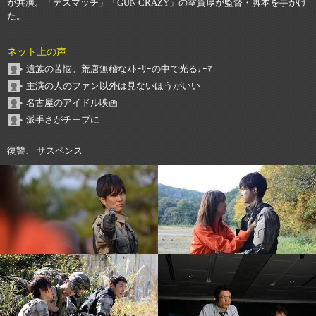
が共演。「デスマッチ」「GUN CRAZY」の室賀厚が監督・脚本を手がけ
た。
ネット上の声
遺族の苦悩。荒唐無稽なｽﾄｰﾘｰの中で光るﾃｰﾏ
主演の人のファン以外は見ないほうがいい
名古屋のアイドル映画
派手さがチープに
復讐、 サスペンス