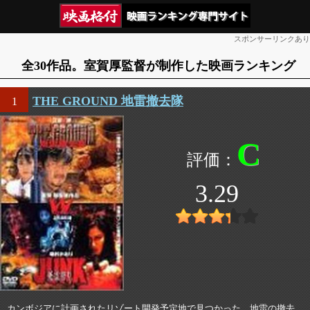
スポンサーリンクあり
全30作品。室賀厚監督が制作した映画ランキング
THE GROUND 地雷撤去隊
1
C
3.29
カンボジアに計画されたリゾート開発予定地で見つかった、地雷の撤去