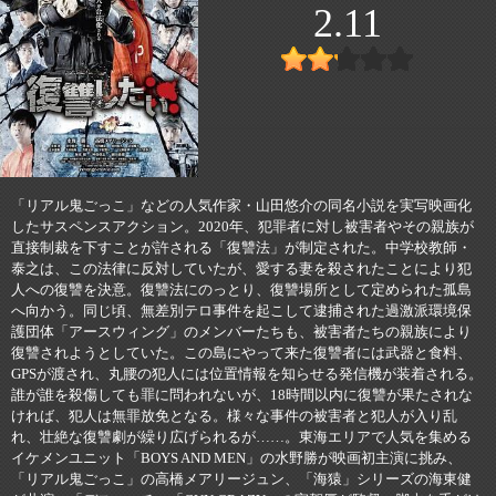
2.11
「リアル鬼ごっこ」などの人気作家・山田悠介の同名小説を実写映画化
したサスペンスアクション。2020年、犯罪者に対し被害者やその親族が
直接制裁を下すことが許される「復讐法」が制定された。中学校教師・
泰之は、この法律に反対していたが、愛する妻を殺されたことにより犯
人への復讐を決意。復讐法にのっとり、復讐場所として定められた孤島
へ向かう。同じ頃、無差別テロ事件を起こして逮捕された過激派環境保
護団体「アースウィング」のメンバーたちも、被害者たちの親族により
復讐されようとしていた。この島にやって来た復讐者には武器と食料、
GPSが渡され、丸腰の犯人には位置情報を知らせる発信機が装着される。
誰が誰を殺傷しても罪に問われないが、18時間以内に復讐が果たされな
ければ、犯人は無罪放免となる。様々な事件の被害者と犯人が入り乱
れ、壮絶な復讐劇が繰り広げられるが……。東海エリアで人気を集める
イケメンユニット「BOYS AND MEN」の水野勝が映画初主演に挑み、
「リアル鬼ごっこ」の高橋メアリージュン、「海猿」シリーズの海東健