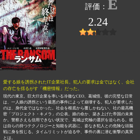
E
2.24
愛する娘を誘拐されたIT企業社長。犯人の要求は金ではなく、会社
の存亡を揺るがす「機密情報」だった。
現代の東京。巨大IT企業を率いる冷徹なCEO、葛城悟。彼の完璧な日常
は、一人娘の誘拐という最悪の事件によって崩壊する。犯人が要求した
のは、身代金ではなかった。社会を根底から覆しかねない、社の最高機
密「プロジェクト・キメラ」の公表。娘の命か、築き上げた帝国の未来
か。警察さえも信用できない状況で、葛城は究極の選択を迫られる。彼
は自らの持つテクノロジーと知能を武器に、姿なき犯人との危険な頭脳
戦に身を投じる。タイムリミットが迫る中、事件の裏に潜む衝撃の真実
とは。