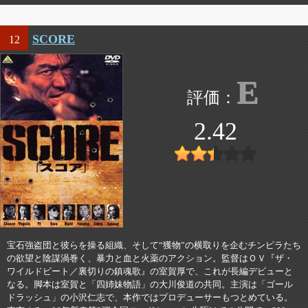
SCORE
12
E
2.42
宝石強盗団と彼らを操る組織、そして“獲物”の横取りを企むチンピラたち
の欲望と陰謀渦巻く、暴力と血と火薬のアクション。監督はＯＶ『ザ・
ワイルドビート／裏切りの鎮魂歌』の室賀厚で、これが長編デビューと
なる。脚本は室賀と「四姉妹物語」の大川俊道の共同。主演は「ゴール
ドラッシュ」の小沢仁志で、本作ではプロデューサーもつとめている。