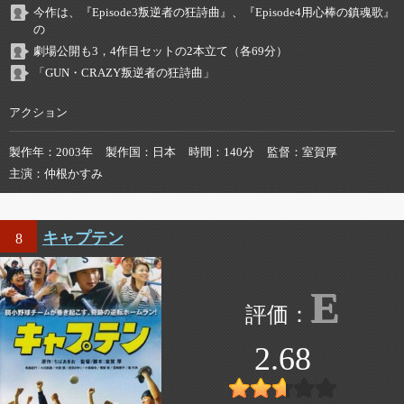
今作は、『Episode3叛逆者の狂詩曲』、『Episode4用心棒の鎮魂歌』
の
劇場公開も3，4作目セットの2本立て（各69分）
「GUN・CRAZY叛逆者の狂詩曲」
アクション
製作年
2003年
製作国
日本
時間
140分
監督
室賀厚
主演
仲根かすみ
キャプテン
8
E
2.68