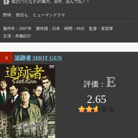
拙さ(つたなさ)の魅力。原作、読んでね！！
野球、 部活も、 ヒューマンドラマ
製作年
2007年
製作国
日本
時間
98分
監督
室賀厚
主演
布施紀行
追跡者 SHOT GUN
9
E
2.65