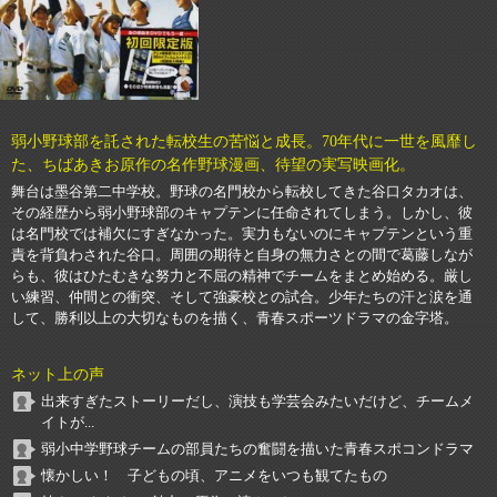
弱小野球部を託された転校生の苦悩と成長。70年代に一世を風靡し
た、ちばあきお原作の名作野球漫画、待望の実写映画化。
舞台は墨谷第二中学校。野球の名門校から転校してきた谷口タカオは、
その経歴から弱小野球部のキャプテンに任命されてしまう。しかし、彼
は名門校では補欠にすぎなかった。実力もないのにキャプテンという重
責を背負わされた谷口。周囲の期待と自身の無力さとの間で葛藤しなが
らも、彼はひたむきな努力と不屈の精神でチームをまとめ始める。厳し
い練習、仲間との衝突、そして強豪校との試合。少年たちの汗と涙を通
して、勝利以上の大切なものを描く、青春スポーツドラマの金字塔。
ネット上の声
出来すぎたストーリーだし、演技も学芸会みたいだけど、チームメ
イトが...
弱小中学野球チームの部員たちの奮闘を描いた青春スポコンドラマ
懐かしい！ 子どもの頃、アニメをいつも観てたもの