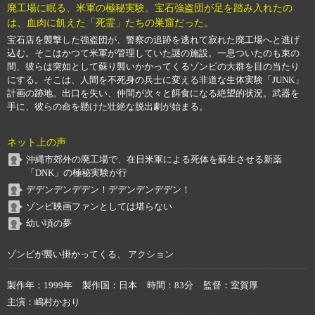
廃工場に眠る、米軍の極秘実験。宝石強盗団が足を踏み入れたの
は、血肉に飢えた「死霊」たちの巣窟だった。
宝石店を襲撃した強盗団が、警察の追跡を逃れて寂れた廃工場へと逃げ
込む。そこはかつて米軍が管理していた謎の施設。一息ついたのも束の
間、彼らは突如として蘇り襲いかかってくるゾンビの大群を目の当たり
にする。そこは、人間を不死身の兵士に変える非道な生体実験「JUNK」
計画の跡地。出口を失い、仲間が次々と餌食になる絶望的状況。武器を
手に、彼らの命を懸けた壮絶な脱出劇が始まる。
ネット上の声
沖縄市郊外の廃工場で、在日米軍による死体を蘇生させる新薬
「DNK」の極秘実験が行
デデンデンデデン！デデンデンデデン！
ゾンビ映画ファンとしては堪らない
幼い頃の夢
ゾンビが襲い掛かってくる、 アクション
製作年
1999年
製作国
日本
時間
83分
監督
室賀厚
主演
嶋村かおり