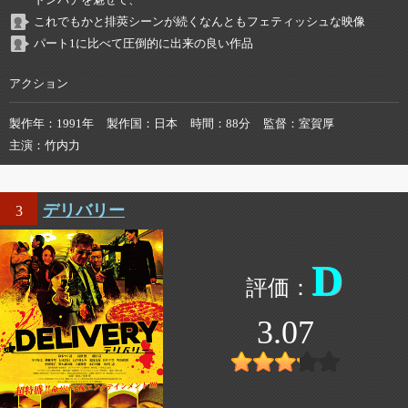
ドンパチを魅せて、
これでもかと排莢シーンが続くなんともフェティッシュな映像
パート1に比べて圧倒的に出来の良い作品
アクション
製作年
1991年
製作国
日本
時間
88分
監督
室賀厚
主演
竹内力
デリバリー
3
D
3.07