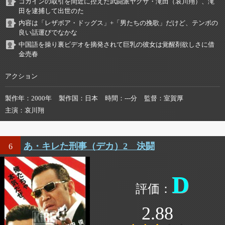
コカインの取引を間近に控えた武闘派ヤクザ・滝田（哀川翔）、滝
田を逮捕して出世のた
内容は「レザボア・ドッグス」+「男たちの挽歌」だけど、テンポの
良い話運びでなかな
中国語を操り裏ビデオを摘発されて巨乳の彼女は覚醒剤欲しさに借
金売春
アクション
製作年
2000年
製作国
日本
時間
---分
監督
室賀厚
主演
哀川翔
あ・キレた刑事（デカ）2 決闘
6
D
2.88