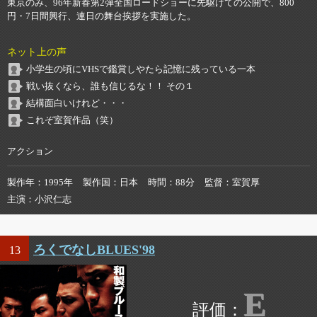
東京のみ、96年新春第2弾全国ロードショーに先駆けての公開で、800
円・7日間興行、連日の舞台挨拶を実施した。
ネット上の声
小学生の頃にVHSで鑑賞しやたら記憶に残っている一本
戦い抜くなら、誰も信じるな！！ その１
結構面白いけれど・・・
これぞ室賀作品（笑）
アクション
製作年
1995年
製作国
日本
時間
88分
監督
室賀厚
主演
小沢仁志
ろくでなしBLUES'98
13
E