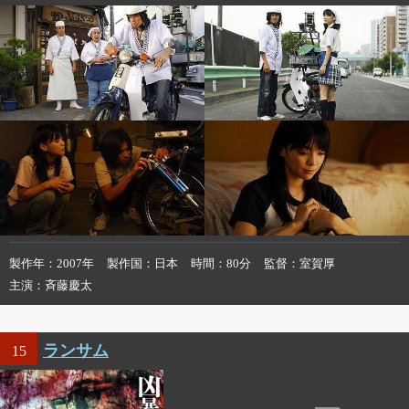
製作年
2007年
製作国
日本
時間
80分
監督
室賀厚
主演
斉藤慶太
ランサム
15