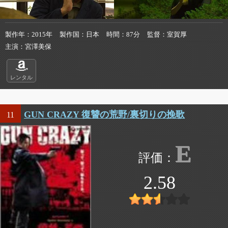
製作年
2015年
製作国
日本
時間
87分
監督
室賀厚
主演
宮澤美保
レンタル
GUN CRAZY 復讐の荒野/裏切りの挽歌
11
E
2.58