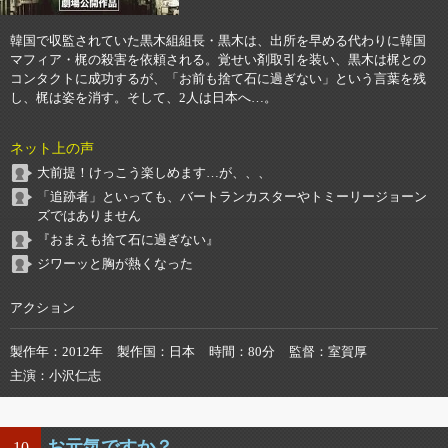
韓国で収監されていた黒木組組長・黒木は、出所を早める代わりに韓国
マフィア・梶の殺害を依頼される。覚せい剤取引を装い、黒木は梶との
コンタクトに成功するが、「お前も捨て石に過ぎない」という言葉を残
し、梶は姿を消す。そして、2人は日本へ…。
ネット上の声
大前提！けっこう楽しめます…が、、、
「追跡者」といっても、バートランカスターやトミーリージョーン
ズではありません
『おまえも捨て石に過ぎない』
ジワーッと胸が熱くなった
アクション
製作年
2012年
製作国
日本
時間
80分
監督
室賀厚
主演
小沢仁志
お元気ですか？
10