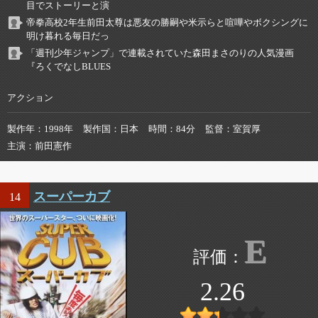
目でストーリーと演
帝拳高校2年生前田太尊は悪友の勝嗣や米示らと喧嘩やボクシングに
明け暮れる毎日だっ
「週刊少年ジャンプ」で連載されていた森田まさのりの人気漫画
『ろくでなしBLUES
アクション
製作年
1998年
製作国
日本
時間
84分
監督
室賀厚
主演
前田憲作
スーパーカブ
14
E
2.26