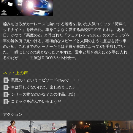
楠みちはるがカーレースに熱中する若者を描いた人気コミック「湾岸ミ
ッドナイト」を映画化。車をこよなく愛する高校3年のアキオは、ある
日、かつて「悪魔のZ」と呼ばれた「フェアレディS30Z」のスクラップを
車の解体所で見つける。破壊的なスピードと人間のように意思を持つ車
のため、これまでのオーナーたちは全員が事故によってZを手放してい
た。一瞬にしてZの虜となったアキオは、愛車と引き換えにZを手に入れ
るのだが……。主演はD-BOYSの中村優一。
ネット上の声
悪魔のＺというエピソードのみで・・・
車は詳しくないけど、楽しめました♪
シリーズ物なのかな？この作品…(笑)
コミックを読んでいるようだ
アクション