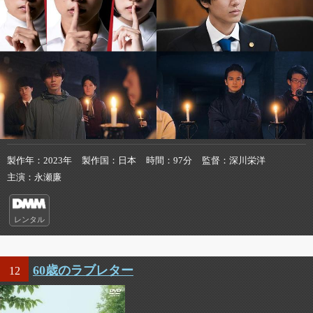
製作年
2023年
製作国
日本
時間
97分
監督
深川栄洋
主演
永瀬廉
レンタル
60歳のラブレター
12