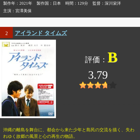
製作年
2021年
製作国
日本
時間
129分
監督
深川栄洋
主演
宮澤美保
アイランド タイムズ
2
B
3.79
沖縄の離島を舞台に、都会から来た少年と島民の交流を描く、失わ
れゆく故郷の風景と心の再生の物語。