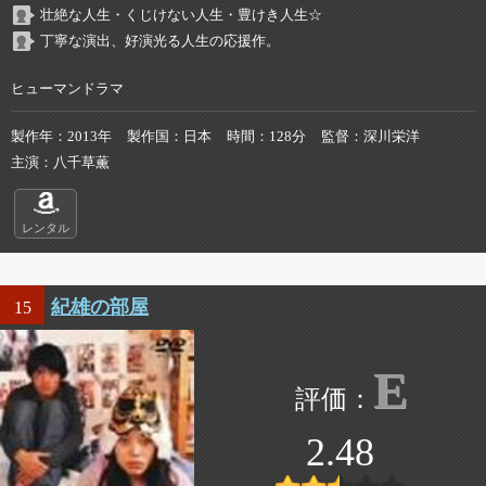
壮絶な人生・くじけない人生・豊けき人生☆
丁寧な演出、好演光る人生の応援作。
ヒューマンドラマ
製作年
2013年
製作国
日本
時間
128分
監督
深川栄洋
主演
八千草薫
レンタル
紀雄の部屋
15
E
2.48