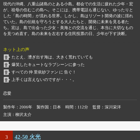
現代の沖縄、八重山諸島のとある小島。都会での生活に疲れた少年・宏
が、祖母の住むこの島へ。そこには、携帯電話も通じない、ゆったりと
した「島の時間」が流れる世界。しかし、島はリゾート開発の波に揺れ
ていた。島の伝統を守ろうとする大人たちと、開発に未来を見る者た
ち。宏は、島で出会った少女・美海との交流を通じ、本当に大切なもの
を見つめ直す。島の未来を左右する住民投票の日、少年が下す決断。
ネット上の声
たとえ、漕ぎ出す海は、大きく荒れていても
爆笑したキュートなラブシーンに参った
すべての 仲 里依紗ファン に 告ぐ！
上手くは言えないのですが・・・。
恋愛
製作年
2006年
製作国
日本
時間
112分
監督
深川栄洋
主演
柳沢太介
42-50 火光
3