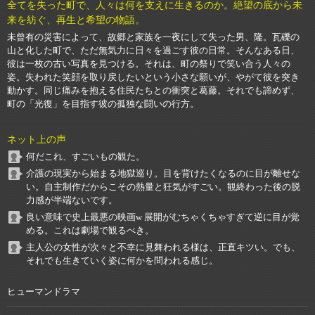
全てを失った町で、人々は何を支えに生きるのか。絶望の底から未
来を紡ぐ、再生と希望の物語。
未曾有の災害によって、故郷と家族を一夜にして失った男、隆。瓦礫の
山と化した町で、ただ無気力に日々を過ごす彼の日常。そんなある日、
彼は一枚の古い写真を見つける。それは、町の祭りで笑い合う人々の
姿。失われた笑顔を取り戻したいという小さな願いが、やがて彼を突き
動かす。同じ痛みを抱える住民たちとの衝突と葛藤。それでも諦めず、
町の「光復」を目指す彼の孤独な闘いの行方。
ネット上の声
何だこれ、すごいもの観た。
介護の現実から始まる地獄巡り。目を背けたくなるのに目が離せな
い。自主制作だからこその熱量と狂気がすごい。観終わった後の脱
力感が半端ないです。
良い意味で史上最悪の映画w 展開がむちゃくちゃすぎて逆に目が覚
める。これは劇場で観るべき。
主人公の女性が次々と不幸に見舞われる様は、正直キツい。でも、
それでも生きていく姿に何かを問われる感じ。
ヒューマンドラマ