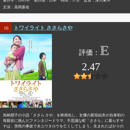
製作年
2003年
製作国
日本
時間
57分
監督
深川栄洋
主演
高岡蒼佑
トワイライト ささらさや
16
E
2.47
加納朋子の小説「ささら さや」を映画化し、女優の新垣結衣が自身初の
母親役に挑んだファンタジードラマ。不思議な町「ささら」に暮らすサ
ヤは、突然の事故で夫ユウタロウを亡くしてしまう。生まれたばかりの