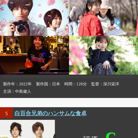
製作年
2022年
製作国
日本
時間
128分
監督
深川栄洋
主演
中島健人
白百合兄弟のハンサムな食卓
5
C