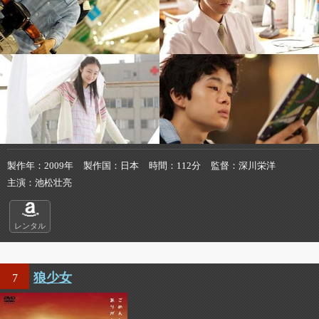
製作年
2009年
製作国
日本
時間
112分
監督
深川栄洋
主演
池松壮亮
レンタル
狼少女
7