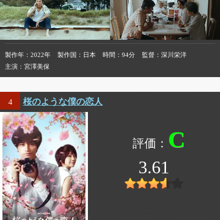
製作年
2022年
製作国
日本
時間
94分
監督
深川栄洋
主演
宮澤美保
桜のような僕の恋人
4
C
3.61