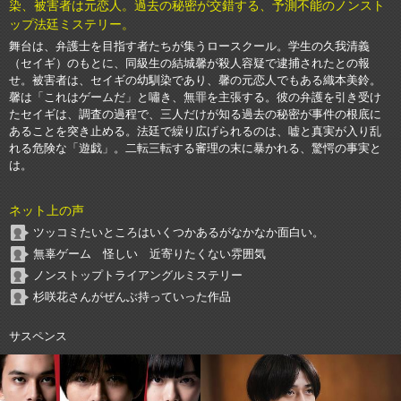
染、被害者は元恋人。過去の秘密が交錯する、予測不能のノンスト
ップ法廷ミステリー。
舞台は、弁護士を目指す者たちが集うロースクール。学生の久我清義
（セイギ）のもとに、同級生の結城馨が殺人容疑で逮捕されたとの報
せ。被害者は、セイギの幼馴染であり、馨の元恋人でもある織本美鈴。
馨は「これはゲームだ」と嘯き、無罪を主張する。彼の弁護を引き受け
たセイギは、調査の過程で、三人だけが知る過去の秘密が事件の根底に
あることを突き止める。法廷で繰り広げられるのは、嘘と真実が入り乱
れる危険な「遊戯」。二転三転する審理の末に暴かれる、驚愕の事実と
は。
ネット上の声
ツッコミたいところはいくつかあるがなかなか面白い。
無辜ゲーム 怪しい 近寄りたくない雰囲気
ノンストップトライアングルミステリー
杉咲花さんがぜんぶ持っていった作品
サスペンス