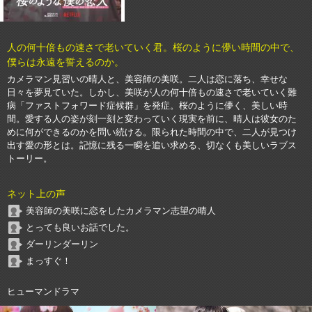
人の何十倍もの速さで老いていく君。桜のように儚い時間の中で、
僕らは永遠を誓えるのか。
カメラマン見習いの晴人と、美容師の美咲。二人は恋に落ち、幸せな
日々を夢見ていた。しかし、美咲が人の何十倍もの速さで老いていく難
病「ファストフォワード症候群」を発症。桜のように儚く、美しい時
間。愛する人の姿が刻一刻と変わっていく現実を前に、晴人は彼女のた
めに何ができるのかを問い続ける。限られた時間の中で、二人が見つけ
出す愛の形とは。記憶に残る一瞬を追い求める、切なくも美しいラブス
トーリー。
ネット上の声
美容師の美咲に恋をしたカメラマン志望の晴人
とっても良いお話でした。
ダーリンダーリン
まっすぐ！
ヒューマンドラマ