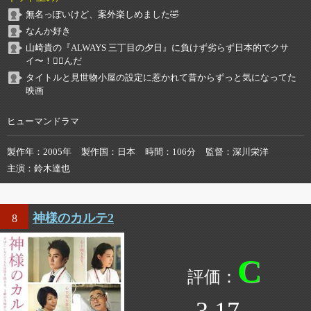
無名っぽいけど、案外楽しめました🤣
なんか好き
山崎貴の『ALWAYS 三丁目の夕日』に負けず劣らず日本的でクサ
イ〜！😵‍💫んだ
タイトルと見世物小屋の設定に惹かれて昔からずっと気になってた
映画
ヒューマンドラマ
製作年
2005年
製作国
日本
時間
106分
監督
深川栄洋
主演
鈴木達也
神様のカルテ2
8
C
3.17