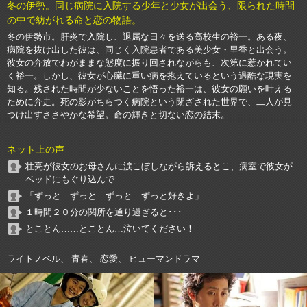
冬の伊勢。同じ病院に入院する少年と少女が出会う、限られた時間
の中で紡がれる命と恋の物語。
冬の伊勢市。肝炎で入院し、退屈な日々を送る高校生の裕一。ある夜、
病院を抜け出した彼は、同じく入院患者である美少女・里香と出会う。
彼女の奔放でわがままな態度に振り回されながらも、次第に惹かれてい
く裕一。しかし、彼女が心臓に重い病を抱えているという過酷な現実を
知る。残された時間が少ないことを悟った裕一は、彼女の願いを叶える
ために奔走。死の影がちらつく病院という閉ざされた世界で、二人が見
つけ出すささやかな希望。命の輝きと切ない恋の結末。
ネット上の声
壮亮が彼女のお母さんに涙こぼしながら訴えるとこ、病室で彼女が
ベッドにもぐり込んで
「ずっと ずっと ずっと ずっと好きよ」
１時間２０分の関所を通り過ぎると･･･
とことん……とことん…泣いてください！
ライトノベル、 青春、 恋愛、 ヒューマンドラマ