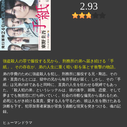
2.93
強盗殺人の罪で服役する兄から、刑務所の弟へ届き続ける「手
紙」。その存在が、弟の人生に重く暗い影を落とす衝撃の物語。
弟の学費のために強盗殺人を犯し、刑務所に服役する兄・剛志。その
弟・直貴のもとには、獄中の兄から毎月手紙が届く。しかし、その「手
紙」は兄弟の絆であると同時に、直貴の人生を狂わせる呪縛でもあっ
た。「殺人犯の弟」というレッテルは、彼の進学、就職、恋愛、そして
夢までも無慈悲に打ち砕いていく。社会の冷酷な偏見から逃れるため、
必死にもがき続ける直貴。愛する人を守るため、彼は人生を懸けたある
決断を下す。犯罪加害者家族が背負う過酷な現実を突きつける、魂の記
録。
ヒューマンドラマ