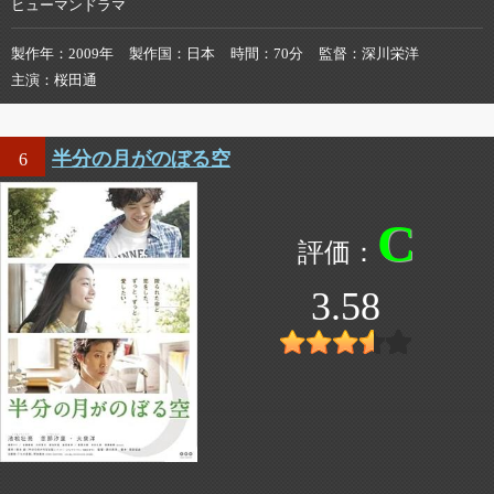
ヒューマンドラマ
製作年
2009年
製作国
日本
時間
70分
監督
深川栄洋
主演
桜田通
半分の月がのぼる空
6
C
3.58