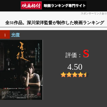
スポンサーリンクあり
全31作品。深川栄洋監督が制作した映画ランキング
光復
1
S
4.50