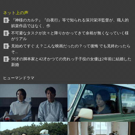
ネット上の声
『神様のカルテ』『白夜行』等で知られる深川栄洋監督が、職人的
娯楽作品ではなく、作
不可避なタスクが次々と降りかかってきて余裕が無くなっていく様
がリアル
見始めてすぐ え？こんな映画だったの？って後悔 でも見終わったら
そ...
50才の脚本家と42才かつての売れっ子子役の女優は2年前に結婚した
新婚
ヒューマンドラマ