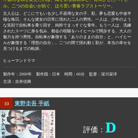
ル。二つの出会いが紡ぐ、ほろ苦い青春ラブストーリー。
主人公は、どこにでもいる少し不器用な女の子、彩。夢も恋愛も中途半
端な毎日。そんな彼女の日常に現れた二人の男性。一人は、少年のよう
な笑顔で自転車を乗り回す、純粋でまっすぐな青年。もう一人は、洗練
されたスーツに身を包み、都会の喧騒をハイヒールで闊歩する、大人の
魅力を持つ男性。自転車が象徴する「ありのままの自分」と、ハイヒー
ルが象徴する「理想の自分」。二つの間で揺れ動く彩が、本当の幸せを
見つけるまでの軌跡。
ヒューマンドラマ
製作年
2000年
製作国
日本
時間
60分
監督
深川栄洋
主演
吉井信興
東野圭吾 手紙
10
D