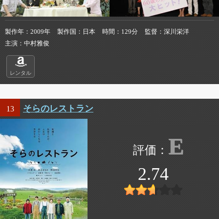
製作年
2009年
製作国
日本
時間
129分
監督
深川栄洋
主演
中村雅俊
レンタル
そらのレストラン
13
E
2.74