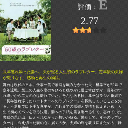
E
2.77
長年連れ添った妻へ、夫が綴る人生初のラブレター。定年後の夫婦
が織りなす、感動と再生の物語。
舞台は現代の日本。仕事一筋で家庭を顧みなかった夫、橘孝平が60歳で
定年退職。第二の人生を妻のちひろと穏やかに過ごすはずが、長年のす
れ違いから二人の心は離れていた。そんなある日、孝平はラジオ番組で
「長年連れ添ったパートナーへのラブレター」を募集していることを知
る。不器用で口下手な孝平が、これまでの感謝と愛情を伝えるため、人
生で初めてペンを取る決意。妻への手紙を書き進める中で、忘れていた
夫婦の思い出、伝えられなかった想いが蘇る。果たして、孝平のラブレ
ターは、冷え切った妻の心に届くのか。夫婦の絆を取り戻すための、静