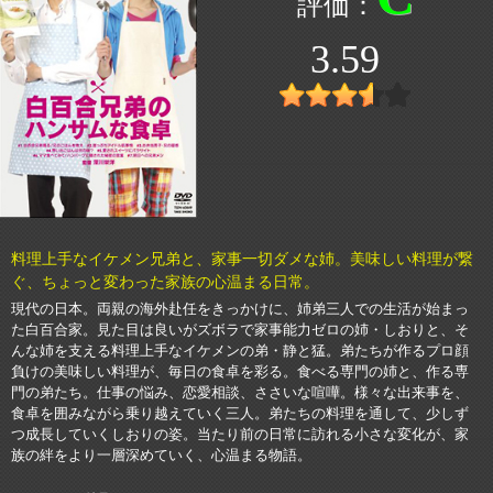
3.59
料理上手なイケメン兄弟と、家事一切ダメな姉。美味しい料理が繋
ぐ、ちょっと変わった家族の心温まる日常。
現代の日本。両親の海外赴任をきっかけに、姉弟三人での生活が始まっ
た白百合家。見た目は良いがズボラで家事能力ゼロの姉・しおりと、そ
んな姉を支える料理上手なイケメンの弟・静と猛。弟たちが作るプロ顔
負けの美味しい料理が、毎日の食卓を彩る。食べる専門の姉と、作る専
門の弟たち。仕事の悩み、恋愛相談、ささいな喧嘩。様々な出来事を、
食卓を囲みながら乗り越えていく三人。弟たちの料理を通して、少しず
つ成長していくしおりの姿。当たり前の日常に訪れる小さな変化が、家
族の絆をより一層深めていく、心温まる物語。