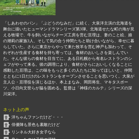
「しあわせのパン」「ぶどうのなみだ」に続く、大泉洋主演の北海道を
舞台に描いたヒューマンドラマシリーズ第3弾。北海道せたな町の海が見
える牧場で、牛を飼いながらチーズ工房を営む亘理は、妻のこと絵、娘
の潮莉の家族3人、そして気の合う仲間たちと助け合いながら、幸せに暮
らしていた。さらに東京からやって来た牧羊を営む神戸も加わって、そ
れぞれが生産する食材を持ち寄っては、食材のおいしさを楽しんでい
た。そんな彼らの食材を目当てに、ある日札幌から有名レストランのシ
ェフがやって来る。彼の調理により、食材がさらにおいしくなることに
感動した亘理は、この味をもっと多くの人たちに知ってほしいと、仲間
とともに1日だけのレストランをオープンさせることを思いつく。大泉が
主人公・亘理役を演じるほか、本上まなみ、岡田将生、マキタスポー
ツ、小日向文世らが脇を固める。監督は「神様のカルテ」シリーズの深
川栄洋。
ネット上の声
洋ちゃんファンだけど・・・
俳優陣も景色も素敵だけど
リンネル大好き女子なら