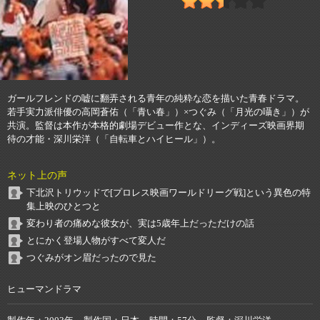
ガールフレンドの嘘に翻弄される青年の純粋な恋を描いた青春ドラマ。
若手実力派俳優の高岡蒼佑（「青い春」）×つぐみ（「月光の囁き」）が
共演。監督は本作が本格的劇場デビュー作とな、インディーズ映画界期
待の才能・深川栄洋（「自転車とハイヒール」）。
ネット上の声
下北沢トリウッドで[プロレス映画ワールドリーグ戦]という異色の特
集上映のひとつと
変わり者の痛めな彼女が、実は5歳年上だっただけの話
とにかく登場人物がすべて変人だ
つぐみがオン眉だったので見た
ヒューマンドラマ