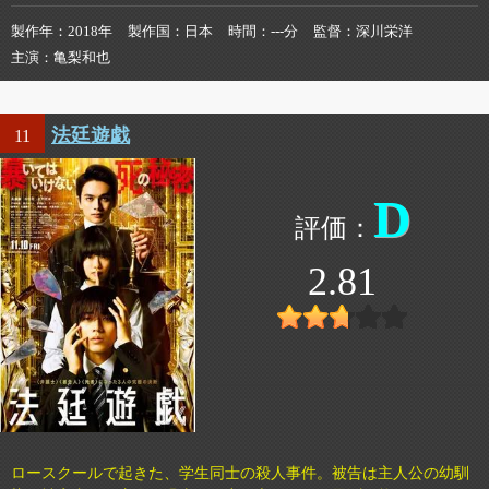
製作年
2018年
製作国
日本
時間
---分
監督
深川栄洋
主演
亀梨和也
法廷遊戯
11
D
2.81
ロースクールで起きた、学生同士の殺人事件。被告は主人公の幼馴