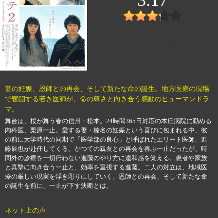
妻の妊娠、恩師との再会、そして新たな命の誕生。地方医療の現場
で奮闘する若き医師が、命の尊さと向き合う感動のヒューマンドラ
マ。
舞台は、桜が舞う春の信州・松本。24時間365日対応の本庄病院に勤める
内科医、栗原一止。愛する妻・榛名の妊娠という喜びに包まれる中、彼
の前に大学時代の同期で「医学部の良心」と呼ばれたエリート医師、進
藤辰也が赴任してくる。かつての親友との再会を喜ぶ一止だったが、時
間外の診療を一切行わない進藤のやり方に違和感を覚える。患者や家族
と真摯に向き合う一止と、効率を重視する進藤。二人の対立は、地域医
療の厳しい現実を浮き彫りにしていく。恩師との再会、そして新たな命
の誕生を前に、一止が下す決断とは。
ネット上の声