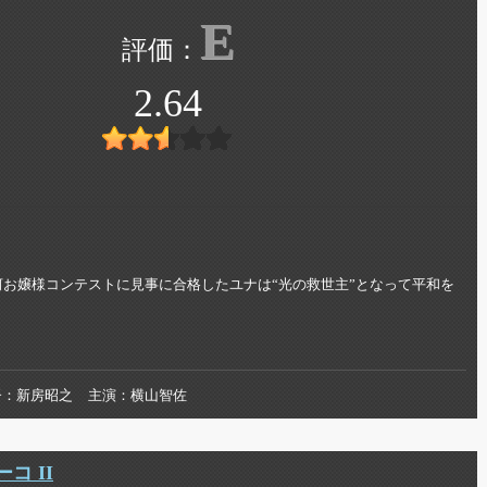
E
2.64
お嬢様コンテストに見事に合格したユナは“光の救世主”となって平和を
督
新房昭之
主演
横山智佐
コ II