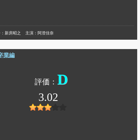
督
新房昭之
主演
阿澄佳奈
卒業編
D
3.02