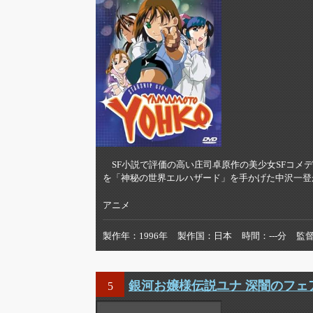
SF小説で評価の高い庄司卓原作の美少女SFコメ
を「神秘の世界エルハザード」を手かげた中沢一登
アニメ
製作年
1996年
製作国
日本
時間
---分
監
銀河お嬢様伝説ユナ 深闇のフェ
5