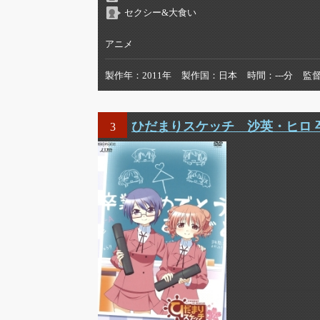
セクシー&大食い
アニメ
製作年
2011年
製作国
日本
時間
---分
監
ひだまりスケッチ 沙英・ヒロ 
3