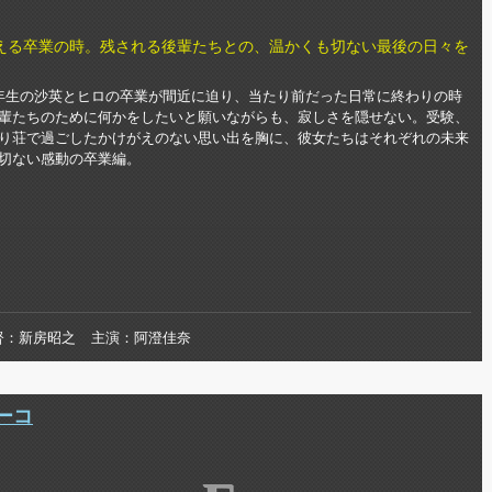
える卒業の時。残される後輩たちとの、温かくも切ない最後の日々を
年生の沙英とヒロの卒業が間近に迫り、当たり前だった日常に終わりの時
輩たちのために何かをしたいと願いながらも、寂しさを隠せない。受験、
り荘で過ごしたかけがえのない思い出を胸に、彼女たちはそれぞれの未来
切ない感動の卒業編。
督
新房昭之
主演
阿澄佳奈
ーコ