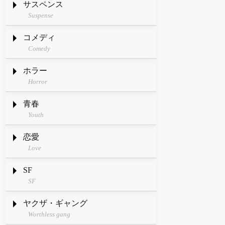
サスペンス
Suspense
コメディ
Comedy
ホラー
Horror
青春
Youth
恋愛
Love
SF
SF
ヤクザ・ギャング
Worthless gang