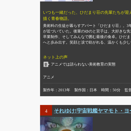
いつも一緒だった、ひだまり荘の先輩たちが迎
描く青春物語。
美術科の生徒が暮らすアパート「ひだまり荘」。3
が近づいていた。後輩のゆのと宮子は、大好きな先
卒業制作、そしてみんなで囲む最後の食卓。ひだま
へと歩み出す。笑顔と涙で紡がれる、温かくも少し
ネット上の声
アニメでは語られない美術教育の実態
アニメ
製作年
2013年
製作国
日本
時間
50分
監
それゆけ!宇宙戦艦ヤマモト・ヨ
4