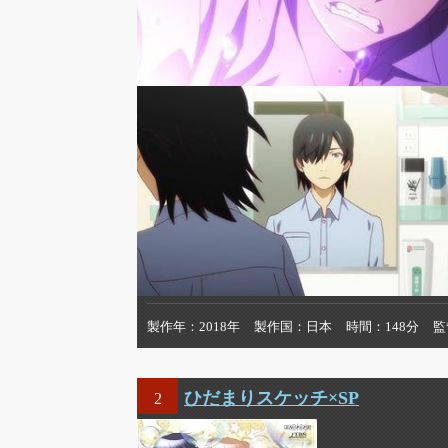
製作年
2018年
製作国
日本
時間
148分
監
ひだまりスケッチ×SP
2