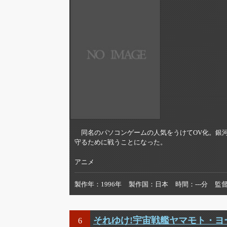
同名のパソコンゲームの人気をうけてOV化。銀河
守るために戦うことになった。
アニメ
製作年
1996年
製作国
日本
時間
---分
監
それゆけ!宇宙戦艦ヤマモト・ヨー
6