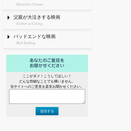
Detective Conan
父親が大泣きする映画
Father is Crying
バッドエンドな映画
Bad Ending
ここがダメ！こうしてほしい！
どんな些細なことでも構いません。
当サイトへのご意見を是非お聞かせください。
送信する