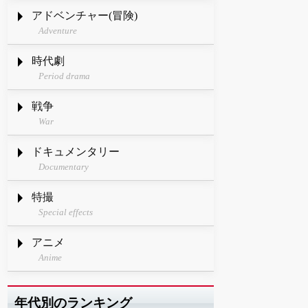
アドベンチャー(冒険)
Adventure
時代劇
Period drama
戦争
War
ドキュメンタリー
Documentary
特撮
Special effects
アニメ
Anime
年代別のランキング