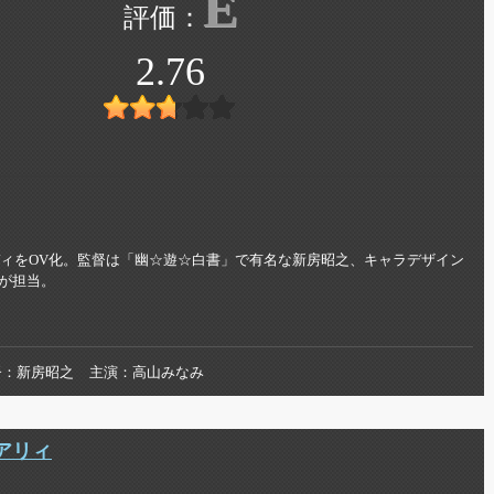
E
2.76
ディをOV化。監督は「幽☆遊☆白書」で有名な新房昭之、キャラデザイン
が担当。
督
新房昭之
主演
高山みなみ
アリィ