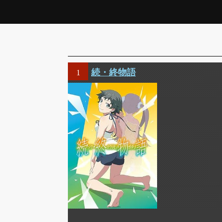
続・終物語
1