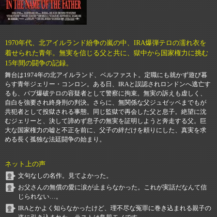
1970年代、北アイルランド紛争の嵐の中、IRA爆弾テロの濡れ衣を
着せられた青年。無実を信じる父と共に、獄中から国家権力に挑む
15年間の闘争の記録。
舞台は1974年の北アイルランド、ベルファスト。定職にも就かず遊び暮
らす青年ジェリー・コンロン。ある日、IRAと誤認されロンドンへ逃亡す
るも、パブ爆破テロの容疑者として警察に拘束。無実の訴えも虚しく、
自白を強要され終身刑の判決。さらに、無関係な父ジュゼッペまでもが
共犯者として投獄される事態。同じ監獄で再会した父と息子。絶望に沈
むジェリーと、決して諦めず息子の無実を証明しようと奔走する父。巨
大な国家権力の嘘と不正を前に、父子の絆だけを頼りにした、真実を求
める長く孤独な法廷闘争の始まり。
ネット上の声
文句なしの名作。見てよかった。
お父さんの無償の愛に涙が止まらなかった。これが実話だなんて信
じられない…。
IRAとかよく知らなかったけど、理不尽な冤罪に巻き込まれる親子の