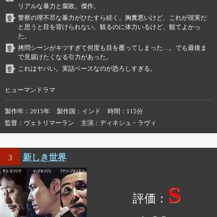
リアルな暴力と腐敗。傑作。
警察の理不尽な暴力がひたすら続く。胸糞悪いけど、これが現実だ
と思うと目を背けられない。観るのに体力いるけど、観てよかっ
た。
拷問シーンがキツすぎて何度も目を覆ってしまった…。でも最後ま
で見届けたくなる引力があった。
これはヤバい。実話ベースなのが恐ろしすぎる。
ヒューマンドラマ
製作年
2015年
製作国
インド
時間
115分
監督
ヴェトリマーラン
主演
ディネシュ・ラヴィ
新しき世界
3
S