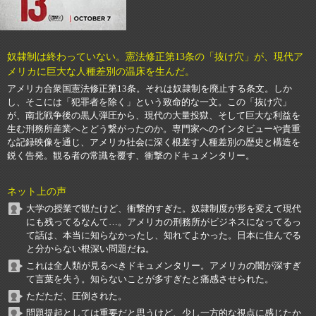
奴隷制は終わっていない。憲法修正第13条の「抜け穴」が、現代ア
メリカに巨大な人種差別の温床を生んだ。
アメリカ合衆国憲法修正第13条。それは奴隷制を廃止する条文。しか
し、そこには「犯罪者を除く」という致命的な一文。この「抜け穴」
が、南北戦争後の黒人弾圧から、現代の大量投獄、そして巨大な利益を
生む刑務所産業へとどう繋がったのか。専門家へのインタビューや貴重
な記録映像を通じ、アメリカ社会に深く根差す人種差別の歴史と構造を
鋭く告発。観る者の常識を覆す、衝撃のドキュメンタリー。
ネット上の声
大学の授業で観たけど、衝撃的すぎた。奴隷制度が形を変えて現代
にも残ってるなんて…。アメリカの刑務所がビジネスになってるっ
て話は、本当に知らなかったし、知れてよかった。日本に住んでる
と分からない根深い問題だね。
これは全人類が見るべきドキュメンタリー。アメリカの闇が深すぎ
て言葉を失う。知らないことが多すぎたと痛感させられた。
ただただ、圧倒された。
問題提起としては重要だと思うけど、少し一方的な視点に感じたか