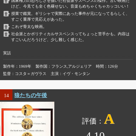
国家権力の恐ろしさを描いた社会派サスペンスの傑作。古い映画だ
けど、今見ても全く色褪せない。音楽もめちゃくちゃカッコいい！
授業で鑑賞。ギリシャで実際にあった事件が元になってるらしく、
すごく重厚で見応えがあった。
これぞ骨太な映画。
社会派とかポリティカルサスペンスってちょっと苦手かも。内容は
すごいんだろうけど、少し難しく感じた。
実話
製作年
1969年
製作国
フランス,アルジェリア
時間
126分
監督
コスタ＝ガヴラス
主演
イヴ・モンタン
狼たちの午後
14
A