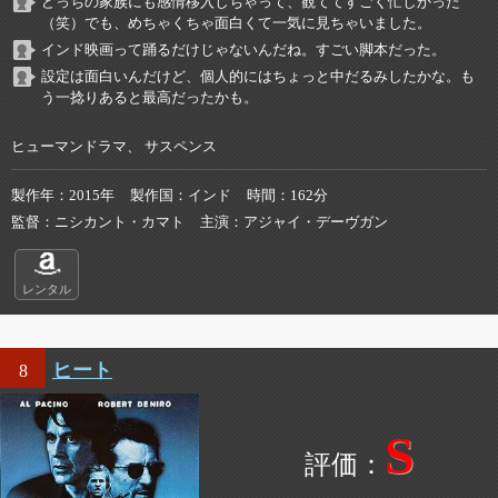
どっちの家族にも感情移入しちゃって、観ててすごく忙しかった
（笑）でも、めちゃくちゃ面白くて一気に見ちゃいました。
インド映画って踊るだけじゃないんだね。すごい脚本だった。
設定は面白いんだけど、個人的にはちょっと中だるみしたかな。も
う一捻りあると最高だったかも。
ヒューマンドラマ、 サスペンス
製作年
2015年
製作国
インド
時間
162分
監督
ニシカント・カマト
主演
アジャイ・デーヴガン
レンタル
ヒート
8
S