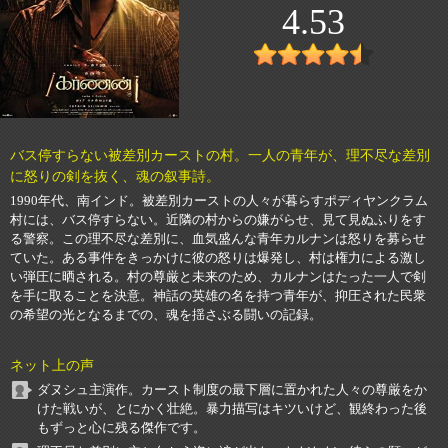
4.53
バス停すらない被差別カーストの村。一人の青年が、理不尽な差別
に怒りの剣を抜く、魂の叙事詩。
1990年代、南インド。被差別カーストの人々が暮らすポディヤンクラム
村には、バス停すらない。近隣の村からの嫌がらせ、見て見ぬふりをす
る警察。この理不尽な差別に、血気盛んな青年カルナンは怒りを募らせ
ていた。ある事件をきっかけに彼の怒りは爆発し、村は権力による激し
い弾圧に晒される。村の尊厳と未来のため、カルナンはたった一人で剣
を手に取ることを決意。神話の英雄の名を持つ青年が、抑圧された民衆
の希望の光となるまでの、魂を揺さぶる闘いの記録。
ネット上の声
ダヌシュ主演作。カースト制度の最下層に置かれた人々の尊厳をか
けた戦いが、とにかく壮絶。暴力描写はキツいけど、観終わった後
もずっと心に残る傑作です。