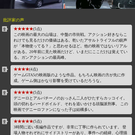
批評家の声
★★★★★
(5点)
この映画の最大の山場は、中盤の市街戦。アクション好きならこ
れけでも見るだけの価値はある。乾いたアサルトライフルの銃声
が「本物使ってる？」と思わせるほど。他の映画ではないリアル
がある。20年前に見た映画だけど、いまだにここだけは覚えてい
る。ガンアクションの最高峰。
★★★★
(4点)
ゲームGTA5の映画版のような作品。もちろん映画の方が先に作
成。ゲーム側はかなり影響を受けているだろうな。
★★★★★
(5点)
デニーロとアルパチーノのおっさん二人がひたすらカッコイイ。
頭の切れるハードボイルド、それを追いかける頭脳派刑事。 この
映画でデニーロファンになった子は結構多い。
★★★★★
(5点)
3時間に近い長編作品ですが、非常に丁寧に作られています。 登
場人物それぞれにサイドストリーがあり、事件への経緯、心理描