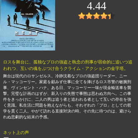
4.44
ロスを舞台に、孤独なプロの強盗と執念の刑事が宿命的に追いつ追
われつ、互いの魂をぶつけ合うクライム・アクションの金字塔。
舞台は現代のロサンゼルス。冷静沈着なプロの強盗団リーダー、ニー
ル・マッコーリー。家庭を顧みず仕事に全てを捧げるロス市警の敏腕刑
事、ヴィンセント・ハナ。ある日、マッコーリー一味が現金輸送車を襲
撃。完璧な計画のはずが、新入りの失態で事態は思わぬ方向へ。この事
件をきっかけに、二人の男は追う者と追われる者として互いの存在を強
く意識。私生活に問題を抱えながらも、それぞれの「プロ」としての哲
学を貫く二人。やがて訪れる直接対決の時。その先に待つのは、避けら
れぬ悲劇的な結末の予感。
ネット上の声