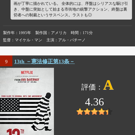
画が丁寧に描かれている。 全体的には、序盤はシリアスな駆け引
き、中盤に突如として始まる市街地の銃撃アクション、終盤は裏
切者への制裁というサスペンス。ラストも◎
製作年
1995年
製作国
アメリカ
時間
171分
監督
マイケル・マン
主演
アル・パチーノ
13th －憲法修正第13条－
9
A
4.36