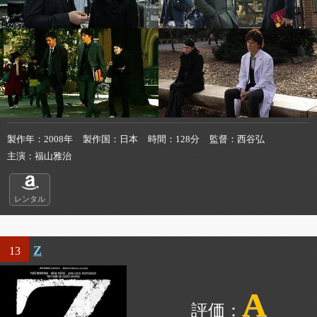
製作年
2008年
製作国
日本
時間
128分
監督
西谷弘
主演
福山雅治
レンタル
Z
13
A