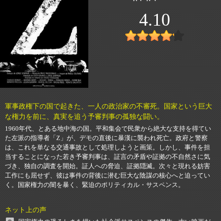
4.10
軍事政権下の国で起きた、一人の政治家の不審死。国家という巨大
な権力を前に、真実を追う予審判事の孤独な闘い。
1960年代、とある地中海の国。平和集会で民衆から絶大な支持を得てい
た左派の指導者「Z」が、デモの直後に暴漢に襲われ死亡。政府と警察
は、これを単なる交通事故として処理しようと画策。しかし、事件を担
当することになった若き予審判事は、証言の矛盾や証拠の不自然さに気
づき、独自の調査を開始。証人への脅迫、証拠隠滅。次々と現れる妨害
工作にも屈せず、彼は事件の背後に潜む巨大な陰謀の核心へと迫ってい
く。国家権力の闇を暴く、緊迫のポリティカル・サスペンス。
ネット上の声