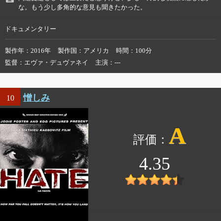
な。もう少し多角的な意見も聞きたかった。
ドキュメンタリー
製作年
2016年
製作国
アメリカ
時間
100分
監督
エヴァ・デュヴァネイ
主演
---
憎しみ
10
A
4.35