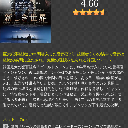
4.66
巨大犯罪組織に8年間潜入した警察官が、後継者争いの渦中で警察と
組織の狭間に立たされ、究極の選択を迫られる韓国ノワール。
韓国最大の犯罪組織「ゴールドムーン」に、8年間も潜入している警察官
イ・ジャソン。彼は組織のナンバー2であるチョン・チョンから実の弟の
ように信頼され、その間で苦悩の日々を送る。ある日、組織の会長が急
死し、熾烈な後継者争いが勃発。これを好機と見た警察のカン課長は、
組織の乗っ取りと壊滅を目的とした「新世界」作戦を発動し、ジャソン
に非情な命令を下す。警察官としての任務と、兄と慕う男への忠誠。信
じるべき正義も、帰るべき場所も見失い、彼は二つの世界の狭間で引き
裂かれていく。裏切りと陰謀が渦巻く中、ジャソンが下す最後の決断。
ネット上の声
韓国ノワールの最高傑作！エレベーターのシーンはマジで鳥肌立っ