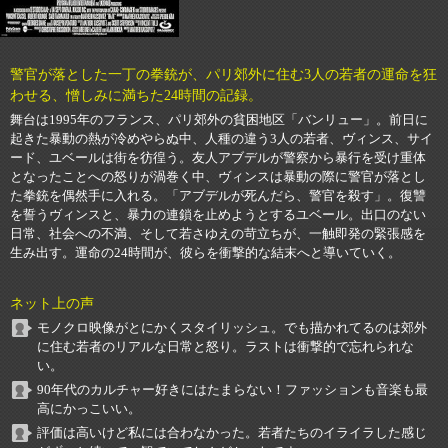
警官が落とした一丁の拳銃が、パリ郊外に住む3人の若者の運命を狂
わせる、憎しみに満ちた24時間の記録。
舞台は1995年のフランス、パリ郊外の貧困地区「バンリュー」。前日に
起きた暴動の熱が冷めやらぬ中、人種の違う3人の若者、ヴィンス、サイ
ード、ユベールは街を彷徨う。友人アブデルが警察から暴行を受け重体
となったことへの怒りが渦巻く中、ヴィンスは暴動の際に警官が落とし
た拳銃を偶然手に入れる。「アブデルが死んだら、警官を殺す」。復讐
を誓うヴィンスと、暴力の連鎖を止めようとするユベール。出口のない
日常、社会への不満、そして若さゆえの苛立ちが、一触即発の緊張感を
生み出す。運命の24時間が、彼らを衝撃的な結末へと導いていく。
ネット上の声
モノクロ映像がとにかくスタイリッシュ。でも描かれてるのは郊外
に住む若者のリアルな日常と怒り。ラストは衝撃的で忘れられな
い。
90年代のカルチャー好きにはたまらない！ファッションも音楽も最
高にかっこいい。
評価は高いけど私には合わなかった。若者たちのイライラした感じ