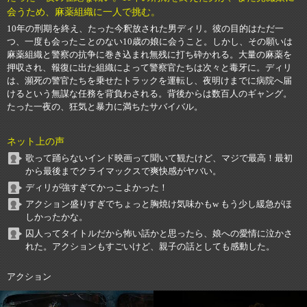
会うため、麻薬組織に一人で挑む。
10年の刑期を終え、たった今釈放された男ディリ。彼の目的はただ一
つ、一度も会ったことのない10歳の娘に会うこと。しかし、その願いは
麻薬組織と警察の抗争に巻き込まれ無残に打ち砕かれる。大量の麻薬を
押収され、報復に出た組織によって警察官たちは次々と毒牙に。ディリ
は、瀕死の警官たちを乗せたトラックを運転し、夜明けまでに病院へ届
けるという無謀な任務を背負わされる。背後からは数百人のギャング。
たった一夜の、狂気と暴力に満ちたサバイバル。
ネット上の声
歌って踊らないインド映画って聞いて観たけど、マジで最高！最初
から最後までクライマックスで爽快感がヤバい。
ディリが強すぎてかっこよかった！
アクション盛りすぎでちょっと胸焼け気味かもw もう少し緩急がほ
しかったかな。
囚人ってタイトルだから怖い話かと思ったら、娘への愛情に泣かさ
れた。アクションもすごいけど、親子の話としても感動した。
アクション