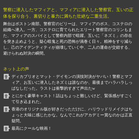
警察に潜入したマフィアと、マフィアに潜入した警察官。互いの正
体を探り合う、裏切りと暴力に満ちた壮絶な二重生活。
舞台はボストン南部。警察官のビリーは、マフィアのボス、コステロの
組織へ潜入。一方、コステロに育てられたエリート警察官のコリンもま
た、マフィアのスパイとして警察内部で暗躍。互いに「ネズミ」の存在
を突き止めようと、疑心暗鬼と死の恐怖が渦巻く日々。精神をすり減ら
し、己のアイデンティティが崩壊していく中、二人の運命が交錯する、
避けられぬ対決の瞬間。
ネット上の声
ディカプリオとマット・デイモンの演技対決がヤバい！警察とマフ
ィア、お互いに潜入したネズミは誰なのか、最後までハラハラしっ
ぱなしだった。ラストは衝撃的すぎて声出たw
とにかく豪華キャスト！話はちょっと難しいけど、緊張感がすごく
て引き込まれた。
香港のオリジナル版が好きだっただけに、ハリウッドリメイクはち
ょっと大味に感じたかな。なんでこれがアカデミー賞なのかは正直
疑問。
最高にクールな映画！