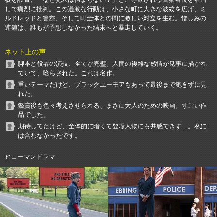
板を設置。「なぜ犯人は捕まらない？」と、尊敬される警察署長を名指
しで痛烈に批判。この過激な行動は、小さな町に大きな波紋を広げ、ミ
ルドレッドと警察、そして町全体との間に激しい対立を生む。憎しみの
連鎖は、誰もが予想しなかった結末へと暴走していく。
ネット上の声
脚本と役者の演技、全てが完璧。人間の複雑な感情が見事に描かれ
ていて、唸らされた。これは名作。
重いテーマだけど、ブラックユーモアもあって最後まで飽きずに見
れた。
鑑賞後も色々考えさせられる、まさに大人のための映画。すごい作
品でした。
期待してたけど、全体的に暗くて登場人物にも共感できず…。私に
は合わなかったです。
ヒューマンドラマ