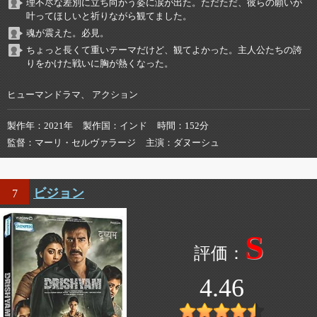
理不尽な差別に立ち向かう姿に涙が出た。ただただ、彼らの願いが
叶ってほしいと祈りながら観てました。
魂が震えた。必見。
ちょっと長くて重いテーマだけど、観てよかった。主人公たちの誇
りをかけた戦いに胸が熱くなった。
ヒューマンドラマ、 アクション
製作年
2021年
製作国
インド
時間
152分
監督
マーリ・セルヴァラージ
主演
ダヌーシュ
ビジョン
7
S
4.46