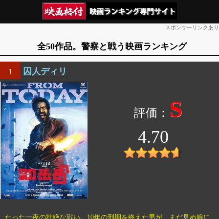
スポンサーリンクあり
全50作品。警察と戦う映画ランキング
囚人ディリ
1
S
4.70
たった一夜の壮絶な戦い。10年の刑期を終えた男が、まだ見ぬ娘に