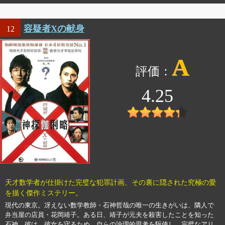
容疑者Xの献身
12
A
4.25
天才数学者が仕掛けた完璧な犯罪計画、その裏に隠された究極の愛
を描く傑作ミステリー。
現代の東京。冴えない数学教師・石神哲哉の唯一の生きがいは、隣人で
弁当屋の店員・花岡靖子。ある日、靖子が元夫を殺害したことを知った
石神。彼は、彼女を守るため、自らの論理的思考を駆使し、完璧なアリ