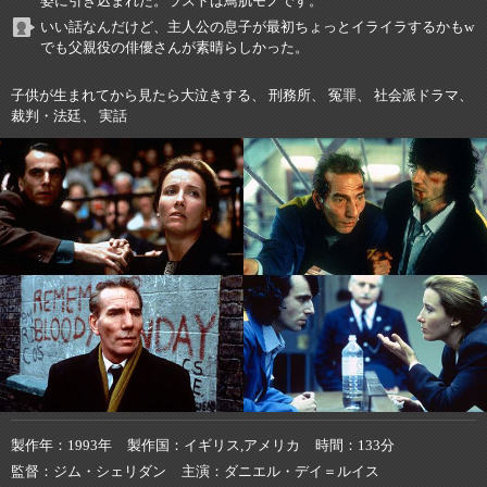
姿に引き込まれた。ラストは鳥肌モノです。
いい話なんだけど、主人公の息子が最初ちょっとイライラするかもw
でも父親役の俳優さんが素晴らしかった。
子供が生まれてから見たら大泣きする、 刑務所、 冤罪、 社会派ドラマ、
裁判・法廷、 実話
製作年
1993年
製作国
イギリス,アメリカ
時間
133分
監督
ジム・シェリダン
主演
ダニエル・デイ＝ルイス