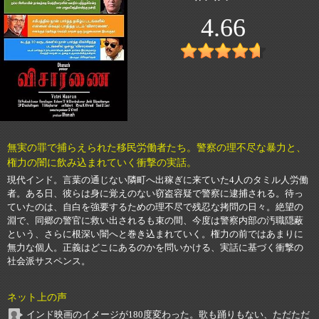
4.66
無実の罪で捕らえられた移民労働者たち。警察の理不尽な暴力と、
権力の闇に飲み込まれていく衝撃の実話。
現代インド。言葉の通じない隣町へ出稼ぎに来ていた4人のタミル人労働
者。ある日、彼らは身に覚えのない窃盗容疑で警察に逮捕される。待っ
ていたのは、自白を強要するための理不尽で残忍な拷問の日々。絶望の
淵で、同郷の警官に救い出されるも束の間、今度は警察内部の汚職隠蔽
という、さらに根深い闇へと巻き込まれていく。権力の前ではあまりに
無力な個人。正義はどこにあるのかを問いかける、実話に基づく衝撃の
社会派サスペンス。
ネット上の声
インド映画のイメージが180度変わった。歌も踊りもない、ただただ