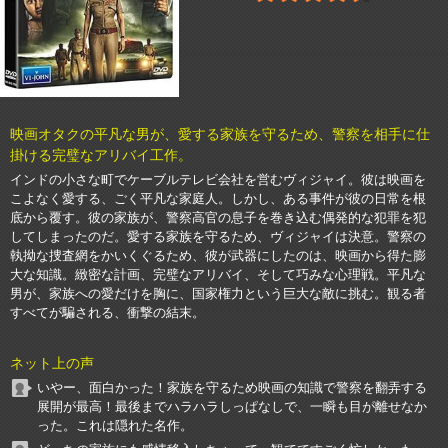
映画オタクの平凡な男が、愛する家族を守るため、警察を相手に仕
掛ける完璧なアリバイ工作。
インドの小さな町でケーブルテレビ会社を営むヴィジャイ。彼は映画を
こよなく愛する、ごく平凡な家庭人。しかし、ある事件が彼の日常を根
底から覆す。彼の家族が、警察高官の息子を巻き込む偶発的な犯罪を犯
してしまったのだ。愛する家族を守るため、ヴィジャイは決意。警察の
執拗な捜査網をかいくぐるため、彼が武器にしたのは、映画から得た膨
大な知識。緻密な計画、完璧なアリバイ、そして巧みな心理戦。平凡な
男が、家族への愛だけを胸に、国家権力という巨大な敵に挑む。観る者
すべてが騙される、衝撃の結末。
ネット上の声
いやー、面白かった！家族を守るため映画の知識で警察を翻弄する
展開が最高！最後までハラハラしっぱなしで、一瞬も目が離せなか
った。これは隠れた名作。