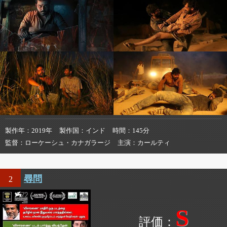
製作年
2019年
製作国
インド
時間
145分
監督
ローケーシュ・カナガラージ
主演
カールティ
尋問
2
S