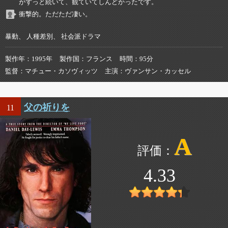
がずっと続いて、観ていてしんどかったです。
衝撃的。ただただ凄い。
暴動、 人種差別、 社会派ドラマ
製作年
1995年
製作国
フランス
時間
95分
監督
マチュー・カソヴィッツ
主演
ヴァンサン・カッセル
父の祈りを
11
A
4.33