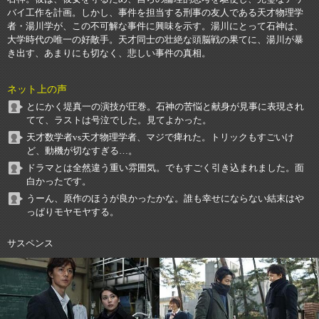
バイ工作を計画。しかし、事件を担当する刑事の友人である天才物理学
者・湯川学が、この不可解な事件に興味を示す。湯川にとって石神は、
大学時代の唯一の好敵手。天才同士の壮絶な頭脳戦の果てに、湯川が暴
き出す、あまりにも切なく、悲しい事件の真相。
ネット上の声
とにかく堤真一の演技が圧巻。石神の苦悩と献身が見事に表現され
てて、ラストは号泣でした。見てよかった。
天才数学者vs天才物理学者、マジで痺れた。トリックもすごいけ
ど、動機が切なすぎる…。
ドラマとは全然違う重い雰囲気。でもすごく引き込まれました。面
白かったです。
うーん、原作のほうが良かったかな。誰も幸せにならない結末はや
っぱりモヤモヤする。
サスペンス