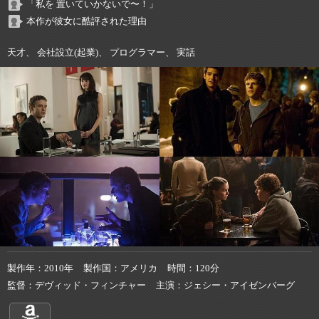
「私を 置いていかないで〜！」
本作が彼女に酷評された理由
天才、 会社設立(起業)、 プログラマー、 実話
製作年
2010年
製作国
アメリカ
時間
120分
監督
デヴィッド・フィンチャー
主演
ジェシー・アイゼンバーグ