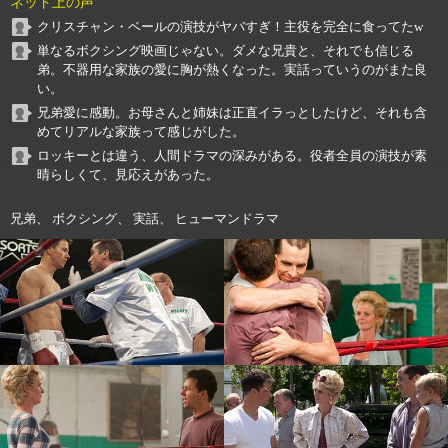
ネット上の声
クリスチャン・ベールの演技がヤバすぎ！主役を完全に食ってたw
単なるボクシング映画じゃない。ダメな兄貴と、それでも信じる
弟。不器用な家族の愛に胸が熱くなった。実話っていうのがまた良
い。
兄弟愛に感動。お母さんと姉妹は正直イラっとしたけど、それも含
めてリアルな家族って感じがした。
ロッキーとは違う、人間ドラマの深みがある。役者全員の演技が素
晴らしくて、見応えがあった。
兄弟、 ボクシング、 実話、 ヒューマンドラマ