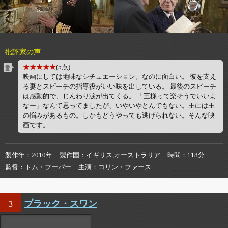
批評家の声
★★★★★
(5点)
映画にしては地味なシチュエーション。なのに面白い。 彼を支え
る妻とスピーチの指導役がいい味を出している。 最後のスピーチ
は感動的で、じんわり涙が出てくる。 「王様って楽そうでいいよ
なー」なんて思ってましたが、いやいやとんでもない。王には王
の悩みがあるもの。しかもどうやっても逃げられない。そんな映
画です。
製作年
2010年
製作国
イギリス,オーストラリア
時間
118分
監督
トム・フーパー
主演
コリン・ファース
ブラック・スワン
3