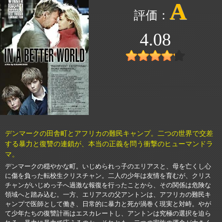
A
4.08
デンマークの田舎町とアフリカの難民キャンプ。二つの世界で交差
する暴力と復讐の連鎖が、本当の正義を問う衝撃のヒューマンドラ
マ。
デンマークの穏やかな町。いじめられっ子のエリアスと、母を亡くし心
に傷を負った転校生クリスチャン。二人の少年は友情を育むが、クリス
チャンがいじめっ子へ過激な報復を行ったことから、その関係は危険な
領域へと踏み込む。一方、エリアスの父アントンは、アフリカの難民キ
ャンプで医師として働き、日常的に暴力と死が渦巻く現実と対峙。やが
て少年たちの復讐計画はエスカレートし、アントンは究極の選択を迫ら