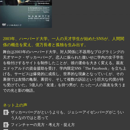
2003年、ハーバード大学。一人の天才学生が始めたSNSが、人間関
係の概念を変え、億万長者と孤独を生み出す。
舞台は2003年のハーバード大学。対人関係に不器用なプログラミングの
天才マーク・ザッカーバーグ。恋人に振られた腹いせに学内の女子学生
を格付けするサイトを制作したことが、彼の運命を大きく変える。親友
エドゥアルドの資金援助を受け、学内限定SNS「The Facebook」を立ち上
げる。サービスは爆発的に成長し、世界的な現象となっていくが、その
裏側では友情の亀裂、裏切り、そして複数の訴訟という巨大な代償が待
ち受けていた。5億人の「友達」を持つ男が、たった一人の親友を失うま
での光と影の物語。
ネット上の声
ザッカーバーグがというよりも、ジェシーアイゼンバーグがこうい
う人なのではと思って
フィンチャーの見方・考え方・捉え方