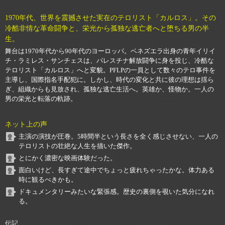
1970年代、世界を震撼させた実在のテロリスト「カルロス」。その
冷酷非情な革命闘争と、栄光から孤独な逃亡者へと堕ちる男の半
生。
舞台は1970年代から90年代のヨーロッパ。ベネズエラ出身の青年イリイ
チ・ラミレス・サンチェスは、パレスチナ解放闘争に身を投じ、冷酷な
テロリスト「カルロス」へと変貌。PFLPの一員として数々のテロ事件を
主導し、国際指名手配犯に。しかし、時代の変化と共に彼の理想は揺ら
ぎ、組織からも見放され、孤独な逃亡生活へ。英雄か、怪物か。一人の
男の栄光と転落の軌跡。
ネット上の声
主演の演技が圧巻。5時間半という長さを全く感じさせない、一人の
テロリストの壮絶な人生を描いた傑作。
とにかく濃密な映画体験だった。
面白いけど、長すぎて途中でちょっと疲れちゃったかな。体力ある
時に観るべきかも。
ドキュメンタリーみたいな緊張感。歴史の裏側を覗いた気分になれ
る。
伝記