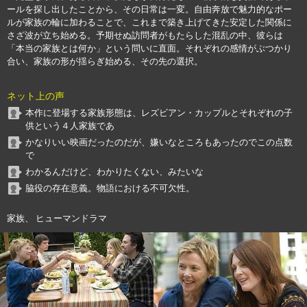
ールを探し出したことから、その日常は一変。自由奔放で魅力的なポー
ルが家族の輪に加わることで、これまで築き上げてきた安定した関係に
さざ波が立ち始める。予期せぬ訪問者がもたらした混乱の中、彼らは
「本当の家族とは何か」という問いに直面。それぞれの感情がぶつかり
合い、家族の形が揺らぎ始める、その先の選択。
ネット上の声
本作に登場する家族形態は、レズビアン・カップルとそれぞれの子
供という４人家族であ
かなりいい映画だったのだが、嫌いなところもあったのでこの点数
で
わかるんだけど、わかりたくない、みたいな
脇役の存在意義。物語における不可欠性。
家族、 ヒューマンドラマ