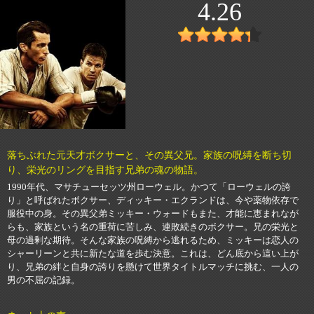
4.26
落ちぶれた元天才ボクサーと、その異父兄。家族の呪縛を断ち切
り、栄光のリングを目指す兄弟の魂の物語。
1990年代、マサチューセッツ州ローウェル。かつて「ローウェルの誇
り」と呼ばれたボクサー、ディッキー・エクランドは、今や薬物依存で
服役中の身。その異父弟ミッキー・ウォードもまた、才能に恵まれなが
らも、家族という名の重荷に苦しみ、連敗続きのボクサー。兄の栄光と
母の過剰な期待。そんな家族の呪縛から逃れるため、ミッキーは恋人の
シャーリーンと共に新たな道を歩む決意。これは、どん底から這い上が
り、兄弟の絆と自身の誇りを懸けて世界タイトルマッチに挑む、一人の
男の不屈の記録。