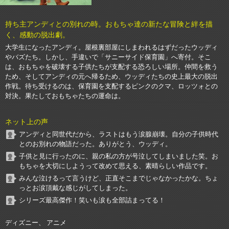
持ち主アンディとの別れの時。おもちゃ達の新たな冒険と絆を描
く、感動の脱出劇。
大学生になったアンディ。屋根裏部屋にしまわれるはずだったウッディ
やバズたち。しかし、手違いで「サニーサイド保育園」へ寄付。そこ
は、おもちゃを破壊する子供たちが支配する恐ろしい場所。仲間を救う
ため、そしてアンディの元へ帰るため、ウッディたちの史上最大の脱出
作戦。待ち受けるのは、保育園を支配するピンクのクマ、ロッツォとの
対決。果たしておもちゃたちの運命は。
ネット上の声
アンディと同世代だから、ラストはもう涙腺崩壊。自分の子供時代
とのお別れの物語だった。ありがとう、ウッディ。
子供と見に行ったのに、親の私の方が号泣してしまいました笑。お
もちゃを大切にしようって改めて思える、素晴らしい作品です。
みんな泣けるって言うけど、正直そこまでじゃなかったかな。ちょ
っとお涙頂戴な感じがしてしまった。
シリーズ最高傑作！笑いも涙も全部詰まってる！
ディズニー、 アニメ