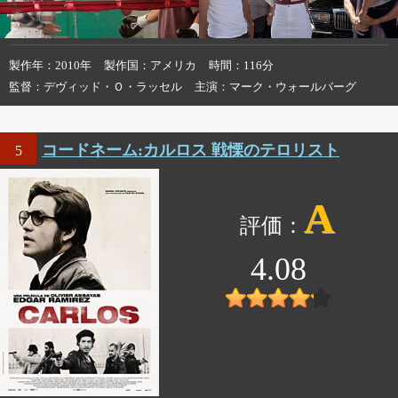
製作年
2010年
製作国
アメリカ
時間
116分
監督
デヴィッド・Ｏ・ラッセル
主演
マーク・ウォールバーグ
コードネーム:カルロス 戦慄のテロリスト
5
A
4.08