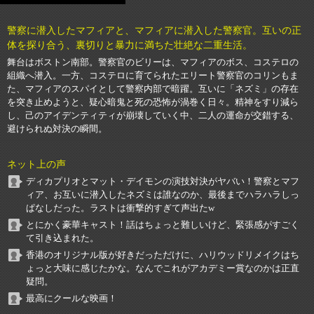
警察に潜入したマフィアと、マフィアに潜入した警察官。互いの正
体を探り合う、裏切りと暴力に満ちた壮絶な二重生活。
舞台はボストン南部。警察官のビリーは、マフィアのボス、コステロの
組織へ潜入。一方、コステロに育てられたエリート警察官のコリンもま
た、マフィアのスパイとして警察内部で暗躍。互いに「ネズミ」の存在
を突き止めようと、疑心暗鬼と死の恐怖が渦巻く日々。精神をすり減ら
し、己のアイデンティティが崩壊していく中、二人の運命が交錯する、
避けられぬ対決の瞬間。
ネット上の声
ディカプリオとマット・デイモンの演技対決がヤバい！警察とマフ
ィア、お互いに潜入したネズミは誰なのか、最後までハラハラしっ
ぱなしだった。ラストは衝撃的すぎて声出たw
とにかく豪華キャスト！話はちょっと難しいけど、緊張感がすごく
て引き込まれた。
香港のオリジナル版が好きだっただけに、ハリウッドリメイクはち
ょっと大味に感じたかな。なんでこれがアカデミー賞なのかは正直
疑問。
最高にクールな映画！