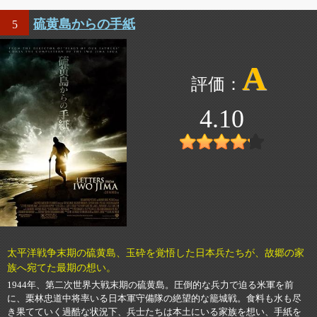
硫黄島からの手紙
5
A
4.10
太平洋戦争末期の硫黄島、玉砕を覚悟した日本兵たちが、故郷の家
族へ宛てた最期の想い。
1944年、第二次世界大戦末期の硫黄島。圧倒的な兵力で迫る米軍を前
に、栗林忠道中将率いる日本軍守備隊の絶望的な籠城戦。食料も水も尽
き果てていく過酷な状況下、兵士たちは本土にいる家族を想い、手紙を