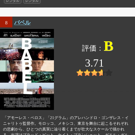
レンタル
レンタル
バベル
8
B
3.71
「アモーレス・ペロス」「21グラム」のアレハンドロ・ゴンザレス・イ
ニャリトゥ監督作。モロッコ、メキシコ、東京を舞台に起こるそれぞれ
の悲劇から、ひとつの真実に辿り着くまでが壮大なスケールで描かれ
る。出演はブラッド・ピット、ケイト・ブランシェット、ガエル・ガル