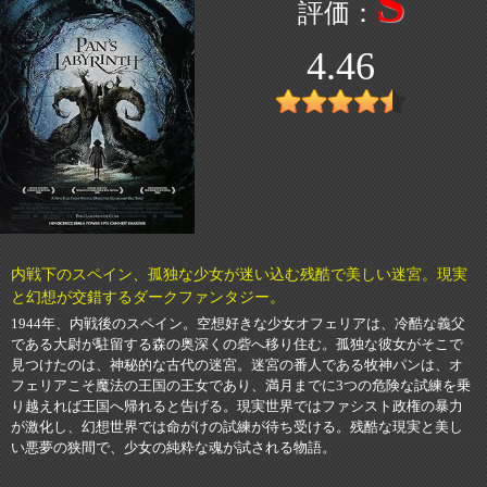
S
4.46
内戦下のスペイン、孤独な少女が迷い込む残酷で美しい迷宮。現実
と幻想が交錯するダークファンタジー。
1944年、内戦後のスペイン。空想好きな少女オフェリアは、冷酷な義父
である大尉が駐留する森の奥深くの砦へ移り住む。孤独な彼女がそこで
見つけたのは、神秘的な古代の迷宮。迷宮の番人である牧神パンは、オ
フェリアこそ魔法の王国の王女であり、満月までに3つの危険な試練を乗
り越えれば王国へ帰れると告げる。現実世界ではファシスト政権の暴力
が激化し、幻想世界では命がけの試練が待ち受ける。残酷な現実と美し
い悪夢の狭間で、少女の純粋な魂が試される物語。