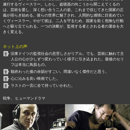
遂行するヴィースラー。しかし、盗聴器の向こうから聞こえてくるの
は、芸術を愛し、深く想い合う二人の姿。これまで信じてきた国家の正
義が揺らぎ始める。彼らの世界に魅了され、人間的な感情に目覚めてい
くヴィースラー。やがて彼は、二人を守るため、国家を欺く危険な行動
へと駆り立てられる。一つの決断が、監視する者とされる者の運命を大
きく変える。
ネット上の声
旧東ドイツの監視社会の息苦しさがリアル。でも、芸術に触れて主
人公の心が少しずつ変わっていく様子に引き込まれた。最後のセリ
フは本当に鳥肌もの。
観終わった後の余韻がすごい。間違いなく傑作だと思う。
心に沁みる良い映画でした。
ラストの一言に全て持っていかれた。
戦争、 ヒューマンドラマ