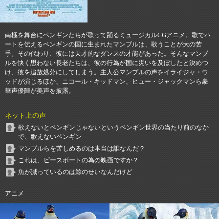
南極を舞台にペンギンたちが歌って踊るミュージカルCGアニメ。歌でハ
ートを伝えるペンギンの国に生まれたマンブルは、歌うことが大の苦
手。その代わり、彼には天才的なダンスの才能があった。そんなマンブ
ルを快く思わない長老たちは、彼の行為が国に災いを及ぼしたと決めつ
け、彼を追放処分にしてしまう。主人公マンブルの声をイライジャ・ウ
ッドが演じるほか、ニコール・キッドマン、ヒュー・ジャックマンら豪
華声優陣が美声を披露。
ネット上の声
歌えないとペンギンじゃないというペンギン世界の当たり前のなか
で、歌えないペンギン
マンブルらを苦しめるのは本当は誰なんだ？
これは、ピースボートの為の映画ですか？
魚が減っているのは鯨のせいなんだけど
アニメ