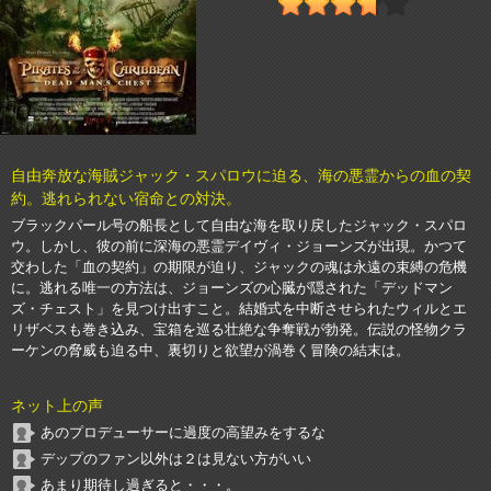
自由奔放な海賊ジャック・スパロウに迫る、海の悪霊からの血の契
約。逃れられない宿命との対決。
ブラックパール号の船長として自由な海を取り戻したジャック・スパロ
ウ。しかし、彼の前に深海の悪霊デイヴィ・ジョーンズが出現。かつて
交わした「血の契約」の期限が迫り、ジャックの魂は永遠の束縛の危機
に。逃れる唯一の方法は、ジョーンズの心臓が隠された「デッドマン
ズ・チェスト」を見つけ出すこと。結婚式を中断させられたウィルとエ
リザベスも巻き込み、宝箱を巡る壮絶な争奪戦が勃発。伝説の怪物クラ
ーケンの脅威も迫る中、裏切りと欲望が渦巻く冒険の結末は。
ネット上の声
あのプロデューサーに過度の高望みをするな
デップのファン以外は２は見ない方がいい
あまり期待し過ぎると・・・。