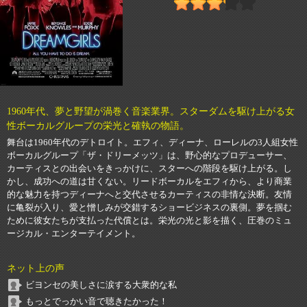
1960年代、夢と野望が渦巻く音楽業界。スターダムを駆け上がる女
性ボーカルグループの栄光と確執の物語。
舞台は1960年代のデトロイト。エフィ、ディーナ、ローレルの3人組女性
ボーカルグループ「ザ・ドリーメッツ」は、野心的なプロデューサー、
カーティスとの出会いをきっかけに、スターへの階段を駆け上がる。し
かし、成功への道は甘くない。リードボーカルをエフィから、より商業
的な魅力を持つディーナへと交代させるカーティスの非情な決断。友情
に亀裂が入り、愛と憎しみが交錯するショービジネスの裏側。夢を掴む
ために彼女たちが支払った代償とは。栄光の光と影を描く、圧巻のミュ
ージカル・エンターテイメント。
ネット上の声
ビヨンセの美しさに涙する大衆的な私
もっとでっかい音で聴きたかった！