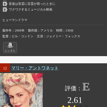
音楽は音霊に言霊が宿ったときに
ワクワクするミュージカル映画
ヒューマンドラマ
製作年
2006年
製作国
アメリカ
時間
130分
監督
ビル・コンドン
主演
ジェイミー・フォックス
レンタル
マリー・アントワネット
12
E
2.61