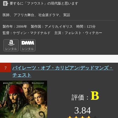
要するに「ファウスト」の現代版と思います
医師、 アフリカ舞台、 社会派ドラマ、 実話
製作年
2006年
製作国
アメリカ,イギリス
時間
125分
監督
ケヴィン・マクドナルド
主演
フォレスト・ウィテカー
レンタル
レンタル
パイレーツ・オブ・カリビアン/デッドマンズ・
7
チェスト
B
3.84