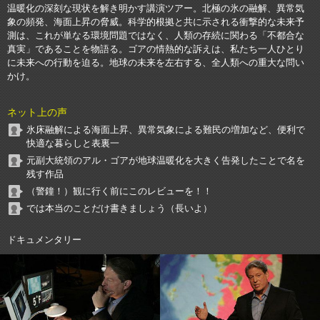
温暖化の深刻な現状を解き明かす講演ツアー。北極の氷の融解、異常気
象の頻発、海面上昇の脅威。科学的根拠と共に示される衝撃的な未来予
測は、これが単なる環境問題ではなく、人類の存続に関わる「不都合な
真実」であることを物語る。ゴアの情熱的な訴えは、私たち一人ひとり
に未来への行動を迫る。地球の未来を左右する、全人類への重大な問い
かけ。
ネット上の声
氷床融解による海面上昇、異常気象による難民の増加など、便利で
快適な暮らしと表裏一
元副大統領のアル・ゴアが地球温暖化を大きく告発したことで名を
残す作品
（警鐘！）観に行く前にこのレビューを！！
では本当のことだけ書きましょう（長いよ）
ドキュメンタリー