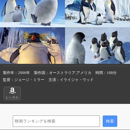
製作年
2006年
製作国
オーストラリア,アメリカ
時間
108分
監督
ジョージ・ミラー
主演
イライジャ・ウッド
レンタル