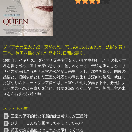
ダイアナ元皇太子妃、突然の死。悲しみに沈む国民と、沈黙を貫く
王室。英国を揺るがした歴史的7日間の裏側。
1997年、イギリス。ダイアナ元皇太子妃がパリで事故死したとの報が世
界を駆け巡る。国中が深い悲しみに包まれる一方、伝統を重んじるエリ
ザベス女王はこれを「王室の私的な出来事」とし、沈黙を貫く。国民の
感情と、旧態依然とした王室の対応との間に生じる深刻な亀裂。就任し
たばかりのトニー・ブレア首相は、王室への批判が高まる中、必死に女
王へ国民への歩み寄りを説得。孤立を深める女王が下す、英国王室の未
来を左右する決断の時。
ネット上の声
王室の保守的姑と革新的嫁は考え方が正反対
ひえー！こんな映画やっちゃっていいの？
英国が誇る品位とはこれかと示してくれる