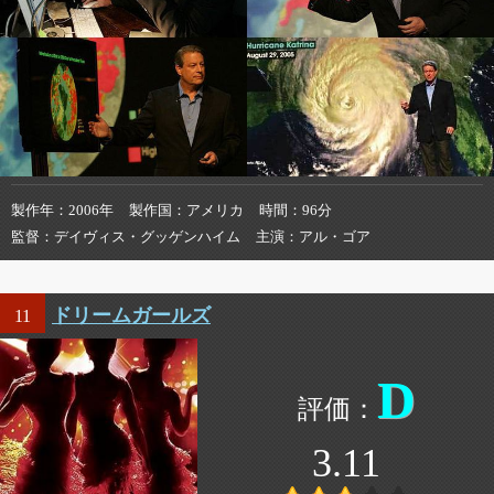
製作年
2006年
製作国
アメリカ
時間
96分
監督
デイヴィス・グッゲンハイム
主演
アル・ゴア
ドリームガールズ
11
D
3.11