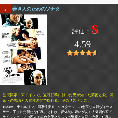
善き人のためのソナタ
2
S
4.59
監視国家・東ドイツで、盗聴任務に就いた男が知った芸術と愛。国
家への忠誠と人間性の間で揺れる、魂のサスペンス。
1984年、東ベルリン。国家保安省（シュタージ）の忠実な大尉ヴィース
ラーに下された新たな任務。それは、反体制の疑いがある人気劇作家ド
ライマンと、その恋人で舞台女優クリスタの監視と盗聴。冷徹に任務を