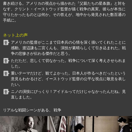
書き続ける。アメリカの視点から描かれた『父親たちの星条旗』と対を
なす、クリント・イーストウッド監督が描く戦争の真実。彼らが本当に
守りたかったものとは何か。その答えが、地中から発見された数百通の
手紙に。
ネット上の声
アメリカの監督がここまで日本兵の心情を深く描いてくれたことに
感動。渡辺謙も二宮くんも、演技が素晴らしくて引き込まれた。戦
争の悲惨さが伝わる傑作だと思う。
ただただ、悲しくて切なかった。戦争について深く考えさせられま
した。
重いテーマだけど、観てよかった。日本人が作るべきだったという
意見もわかるけど、イーストウッド監督の公平な視点に敬意を表し
たい。
ニノの演技にびっくり！アイドルってだけじゃなかったんだね。見
直しました。
リアルな戦闘シーンがある、 戦争