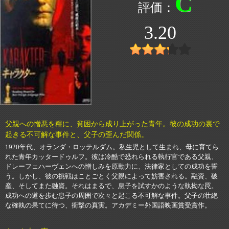
C
3.20
父親への憎悪を糧に、貧困から成り上がった青年。彼の成功の裏で
起きる不可解な事件と、父子の歪んだ関係。
1920年代、オランダ・ロッテルダム。私生児として生まれ、母に育てら
れた青年カッタードゥルフ。彼は冷酷で恐れられる執行官である父親、
ドレーフェハーヴェンへの憎しみを原動力に、法律家としての成功を誓
う。しかし、彼の挑戦はことごとく父親によって妨害される。融資、破
産、そしてまた融資。それはまるで、息子を試すかのような執拗な罠。
成功への道を歩む息子の周囲で次々と起こる不可解な事件。父子の壮絶
な確執の果てに待つ、衝撃の真実。アカデミー外国語映画賞受賞作。