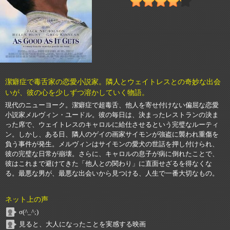
潔癖症で毒舌家の恋愛小説家。隣人とウェイトレスとの奇妙な出会
いが、彼の心を少しずつ溶かしていく物語。
現代のニューヨーク。潔癖症で超毒舌、他人を寄せ付けない偏屈な恋愛
小説家メルヴィン・ユードル。彼の毎日は、決まったレストランの決ま
った席で、ウェイトレスのキャロルに給仕させるという完璧なルーティ
ン。しかし、ある日、隣人のゲイの画家サイモンが強盗に襲われ重傷を
負う事件が発生。メルヴィンはサイモンの愛犬の世話を押し付けられ、
彼の完璧な日常が崩壊。さらに、キャロルの息子が病に倒れたことで、
彼はこれまで避けてきた「他人との関わり」に直面せざるを得なくな
る。最悪な男が、最悪な出会いから見つける、人生で一番大切なもの。
ネット上の声
σ(^_^;)
見ると、大人になったことを実感する映画