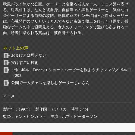
秋風が吹く静かな公園。ゲーリーと名乗る老人が一人、チェス盤を広げ
る。対戦相手は、なんと彼自身。自信満々の黒番ゲーリーと、気弱な白
番ゲーリーによる白熱の攻防。絶体絶命のピンチに陥った白番ゲーリー
は、心臓発作のフリというとんでもない奇策で盤上をひっくり返す。孤
独なゲームの中に垣間見える、老人のチャーミングで遊び心あふれる一
面。勝者に贈られる賞品は、彼自身の入れ歯。
ネット上の声
おまけとは思えない
実はすごい技術
1日に40本、Disney＋ショートムービーを観ようチャレンジ／19本目
（202
公園で一人チェスを楽しむゲーリーじいさん
アニメ
製作年
1997年
製作国
アメリカ
時間
4分
監督
ヤン・ピンカヴァ
主演
ボブ・ピーターソン