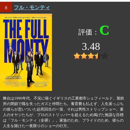
フル・モンティ
8
C
3.48
舞台は1990年代、不況に喘ぐイギリスの工業都市シェフィールド。製鉄
所の閉鎖で職を失ったガズと仲間たち。養育費も払えず、人生崖っぷち
の彼らが思いついた起死回生の一策、それは男性ストリップショー。素
人のオヤジたちが、プロのストリッパーを超えるため掲げた無謀な目標
は「フル・モンティ（全裸）」。家族のため、プライドのため、彼らの
人生を賭けた一夜限りのショーの行方。