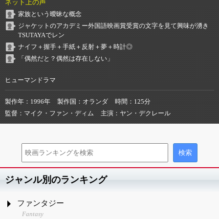
ネット上の声
家族という曖昧な概念
ジャケットのアカデミー外国語映画賞受賞の文字を見て興味が湧き
TSUTAYAでレン
ナイフ＋握手＋手紙＋反射＋夢＋時計◎
「偶然だと？偶然は存在しない」
ヒューマンドラマ
製作年
1996年
製作国
オランダ
時間
125分
監督
マイク・ファン・ディム
主演
ヤン・デクレール
ジャンル別のランキング
ファンタジー
Fantasy