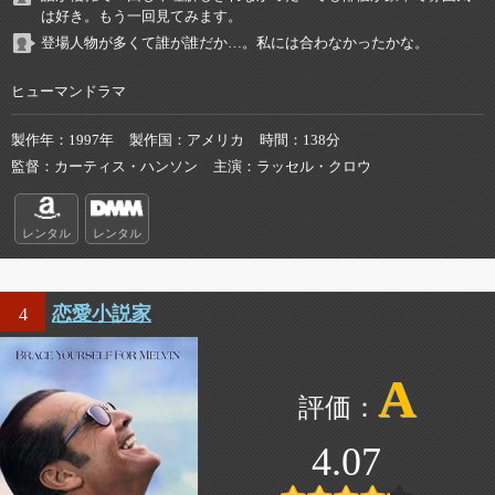
は好き。もう一回見てみます。
登場人物が多くて誰が誰だか…。私には合わなかったかな。
ヒューマンドラマ
製作年
1997年
製作国
アメリカ
時間
138分
監督
カーティス・ハンソン
主演
ラッセル・クロウ
レンタル
レンタル
恋愛小説家
4
A
4.07