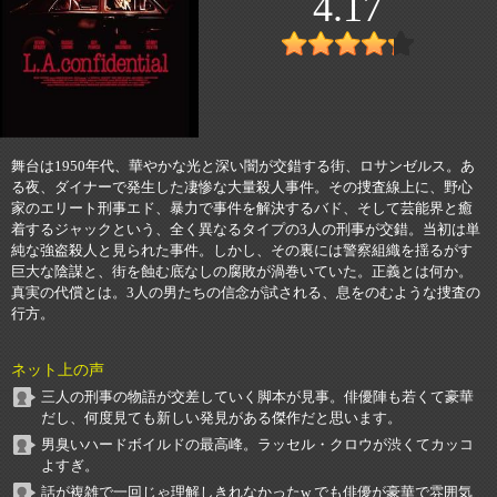
4.17
舞台は1950年代、華やかな光と深い闇が交錯する街、ロサンゼルス。あ
る夜、ダイナーで発生した凄惨な大量殺人事件。その捜査線上に、野心
家のエリート刑事エド、暴力で事件を解決するバド、そして芸能界と癒
着するジャックという、全く異なるタイプの3人の刑事が交錯。当初は単
純な強盗殺人と見られた事件。しかし、その裏には警察組織を揺るがす
巨大な陰謀と、街を蝕む底なしの腐敗が渦巻いていた。正義とは何か。
真実の代償とは。3人の男たちの信念が試される、息をのむような捜査の
行方。
ネット上の声
三人の刑事の物語が交差していく脚本が見事。俳優陣も若くて豪華
だし、何度見ても新しい発見がある傑作だと思います。
男臭いハードボイルドの最高峰。ラッセル・クロウが渋くてカッコ
よすぎ。
話が複雑で一回じゃ理解しきれなかったw でも俳優が豪華で雰囲気