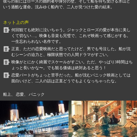
彼らの前にはローズの婚約者や身分の壁、そして船を待ち受ける氷山と
いう過酷な運命。沈みゆく船内で、二人が見つけた愛の結末。
ネット上の声
何回観ても絶対に泣いちゃう。ジャックとローズの愛が本当に美し
くて切ない…。映像も音楽も完璧で、これぞ映画って感じがする。
一生忘れられない名作です。
正直、ただの恋愛映画だと思ってたけど、男でも号泣した。船が沈
むシーンの迫力と、極限状態での人間ドラマがすごい。
映像がとにかく綺麗でスケールがすごい。ただ、やっぱり3時間はち
ょっと長いかな〜。でも観る価値は絶対あると思う！
恋愛パートがちょっと苦手だった。船が沈むパニック映画としては
面白いけど、二人の話は正直どうでもよくなっちゃったな。
船上、 恋愛、 パニック