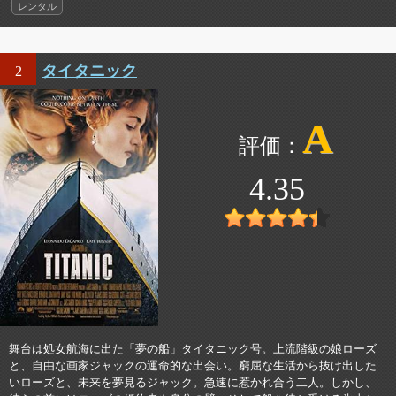
レンタル
タイタニック
2
A
4.35
舞台は処女航海に出た「夢の船」タイタニック号。上流階級の娘ローズ
と、自由な画家ジャックの運命的な出会い。窮屈な生活から抜け出した
いローズと、未来を夢見るジャック。急速に惹かれ合う二人。しかし、