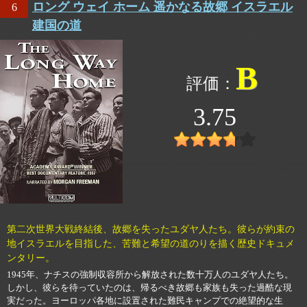
ロング ウェイ ホーム 遥かなる故郷 イスラエル
6
建国の道
B
3.75
第二次世界大戦終結後、故郷を失ったユダヤ人たち。彼らが約束の
地イスラエルを目指した、苦難と希望の道のりを描く歴史ドキュメ
ンタリー。
1945年、ナチスの強制収容所から解放された数十万人のユダヤ人たち。
しかし、彼らを待っていたのは、帰るべき故郷も家族も失った過酷な現
実だった。ヨーロッパ各地に設置された難民キャンプでの絶望的な生