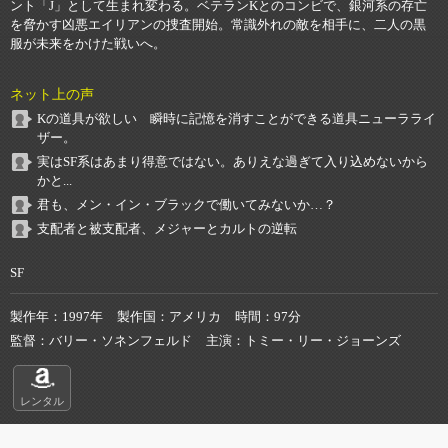
ント「J」として生まれ変わる。ベテランKとのコンビで、銀河系の存亡
を脅かす凶悪エイリアンの捜査開始。常識外れの敵を相手に、二人の黒
服が未来をかけた戦いへ。
ネット上の声
Kの道具が欲しい 瞬時に記憶を消すことができる道具ニューラライ
ザー。
実はSF系はあまり得意ではない。ありえな過ぎて入り込めないから
かと...
君も、メン・イン・ブラックで働いてみないか…？
支配者と被支配者、メジャーとカルトの逆転
SF
製作年
1997年
製作国
アメリカ
時間
97分
監督
バリー・ソネンフェルド
主演
トミー・リー・ジョーンズ
レンタル