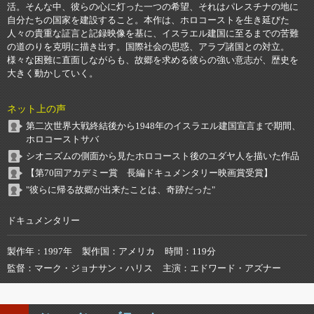
活。そんな中、彼らの心に灯った一つの希望、それはパレスチナの地に
自分たちの国家を建設すること。本作は、ホロコーストを生き延びた
人々の貴重な証言と記録映像を基に、イスラエル建国に至るまでの苦難
の道のりを克明に描き出す。国際社会の思惑、アラブ諸国との対立。
様々な困難に直面しながらも、故郷を求める彼らの強い意志が、歴史を
大きく動かしていく。
ネット上の声
第二次世界大戦終結後から1948年のイスラエル建国宣言まで期間、
ホロコーストサバ
シオニズムの側面から見たホロコースト後のユダヤ人を描いた作品
【第70回アカデミー賞 長編ドキュメンタリー映画賞受賞】
"彼らに帰る故郷が出来たことは、奇跡だった"
ドキュメンタリー
製作年
1997年
製作国
アメリカ
時間
119分
監督
マーク・ジョナサン・ハリス
主演
エドワード・アズナー