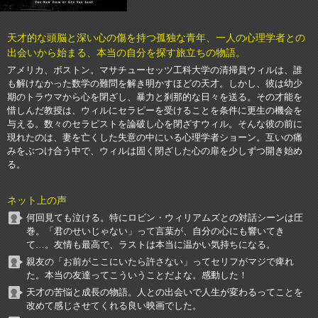
天才的な頭脳と深い心の傷を持つ孤独な青年、一人の心理学者との
出会いから始まる、本当の自分を探す旅立ちの物語。
アメリカ、ボストン。マサチューセッツ工科大学の清掃員ウィルは、誰
も解けなかった数学の難問を解き明かすほどの天才。しかし、彼は幼少
期のトラウマから心を閉ざし、暴力と刹那的な日々を送る。その才能を
惜しんだ教授は、ウィルにセラピーを受けることを条件に更生の機会を
与える。数々のセラピストを論破し心を閉ざすウィル。そんな彼の前に
現れたのは、妻を亡くした失意の中にいる心理学者ショーン。互いの痛
みをぶつけ合う中で、ウィルは固く閉ざした心の扉を少しずつ開き始め
る。
ネット上の声
何回見ても泣ける。特にロビン・ウィリアムズとの対話シーンは圧
巻。「君のせいじゃない」って言葉が、自分の心にも響いてき
て…。友情も最高で、ラストは本当に温かい気持ちになる。
親友の「お前がここにいたら許さない」ってセリフがマジで痺れ
た。本当の友達ってこういうことだよな。感動した！
天才の苦悩と成長の物語。人との出会いで人生が変わるってことを
改めて感じさせてくれる良い映画でした。