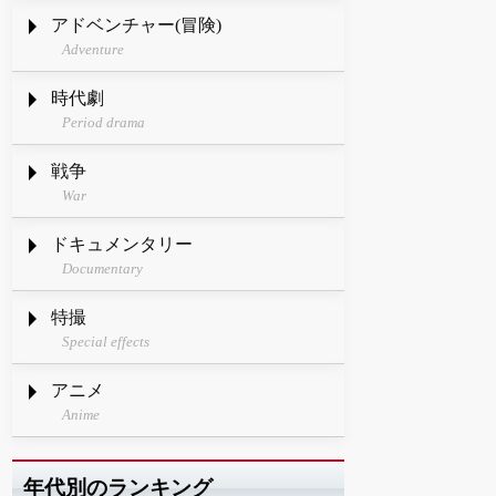
アドベンチャー(冒険)
Adventure
時代劇
Period drama
戦争
War
ドキュメンタリー
Documentary
特撮
Special effects
アニメ
Anime
年代別のランキング