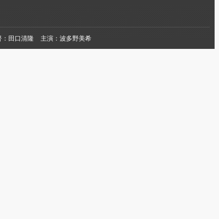
督
田口清隆
主演
波多野美希