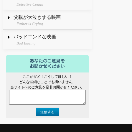
Detective Conan
父親が大泣きする映画
Father is Crying
バッドエンドな映画
Bad Ending
ここがダメ！こうしてほしい！
どんな些細なことでも構いません。
当サイトへのご意見を是非お聞かせください。
送信する