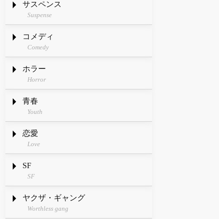
サスペンス
Suspense
コメディ
Comedy
ホラー
Horror
青春
Youth
恋愛
Love
SF
SF
ヤクザ・ギャング
Worthless gang