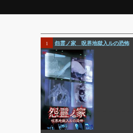
怨霊ノ家 呪界地獄入ルの恐怖
1